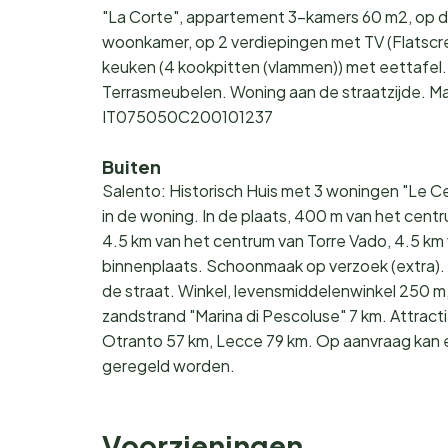
"La Corte", appartement 3-kamers 60 m2, op d
woonkamer, op 2 verdiepingen met TV (Flatscre
keuken (4 kookpitten (vlammen)) met eettafel.
Terrasmeubelen. Woning aan de straatzijde. Ma
IT075050C200101237
Buiten
Salento: Historisch Huis met 3 woningen "Le 
in de woning. In de plaats, 400 m van het cent
4.5 km van het centrum van Torre Vado, 4.5 km
binnenplaats. Schoonmaak op verzoek (extra).
de straat. Winkel, levensmiddelenwinkel 250 m,
zandstrand "Marina di Pescoluse" 7 km. Attractie
Otranto 57 km, Lecce 79 km. Op aanvraag kan 
geregeld worden.
Voorzieningen