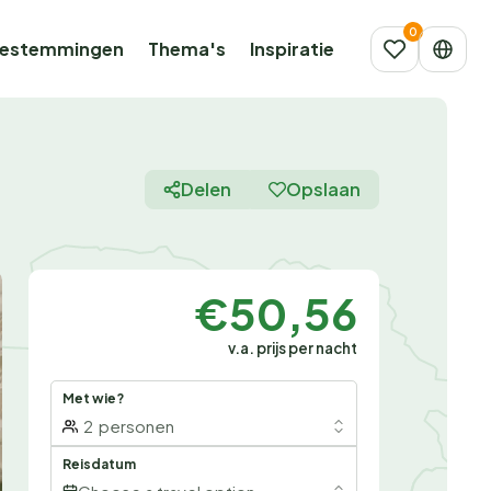
estemmingen
Thema's
Inspiratie
Delen
Opslaan
€50,56
v.a. prijs per nacht
Met wie?
2
personen
Reisdatum