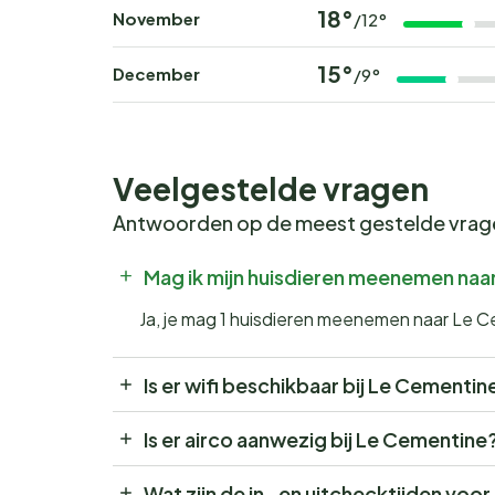
18°
November
/12°
15°
December
/9°
Veelgestelde vragen
Antwoorden op de meest gestelde vra
Mag ik mijn huisdieren meenemen naa
Ja, je mag 1 huisdieren meenemen naar Le 
Is er wifi beschikbaar bij Le Cementin
Is er airco aanwezig bij Le Cementine
Wat zijn de in- en uitchecktijden voo