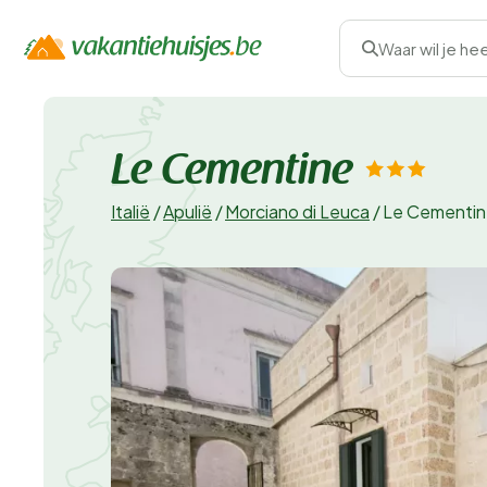
Waar wil je he
Le Cementine
Italië
/
Apulië
/
Morciano di Leuca
/
Le Cementi