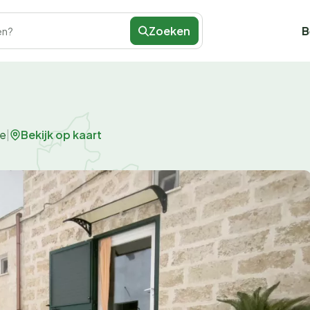
Zoeken
B
en?
Bekijk op kaart
ne
|