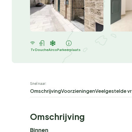
Tv
Douche
Airco
Parkeerplaats
Snel naar:
Omschrijving
Voorzieningen
Veelgestelde v
Omschrijving
Binnen