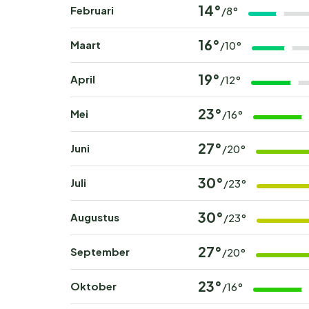
14°
Februari
/8°
16°
Maart
/10°
19°
April
/12°
23°
Mei
/16°
27°
Juni
/20°
30°
Juli
/23°
30°
Augustus
/23°
27°
September
/20°
23°
Oktober
/16°