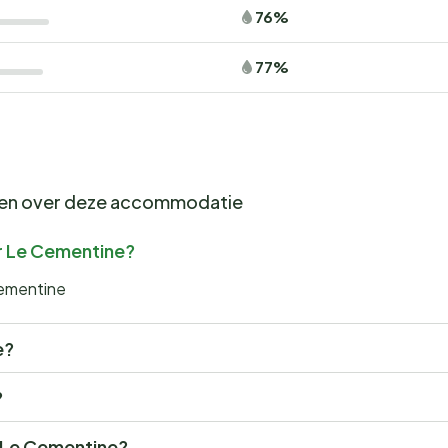
76%
77%
gen over deze accommodatie
r Le Cementine?
Cementine
e?
?
r Le Cementine?