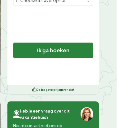
Choose a travel option
Ik ga boeken
De laagste prijsgarantie!
Heb je een vraag over dit
vakantiehuis?
Neem contact met ons op