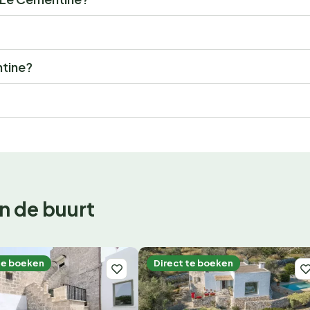
ntine?
n de buurt
te boeken
Direct te boeken