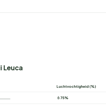
i Leuca
Luchtvochtigheid (%)
75%