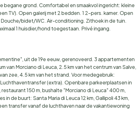
e begane grond. Comfortabel en smaakvol ingericht: kleine
en TV). Open galerij met 2 bedden. 1 2-pers. kamer. Open
 Douche/bidet/WC. Air-conditioning. Zithoek in de tuin.
ximaal 1 huisdier/hond toegestaan. Privé ingang.
Cementine", uit de 19e eeuw, gerenoveerd. 3 appartementen
rum van Morciano di Leuca, 2.5 km van het centrum van Salve,
 van zee, 4.5 km van het strand. Voor medegebruik:
 Luchthaventransfer (extra). Openbare parkeerplaatsen in
 restaurant 150 m, bushalte "Morciano di Leuca" 400 m,
s in de buurt: Santa Maria di Leuca 12 km, Gallipoli 43 km,
een transfer vanaf de luchthaven naar de vakantiewoning