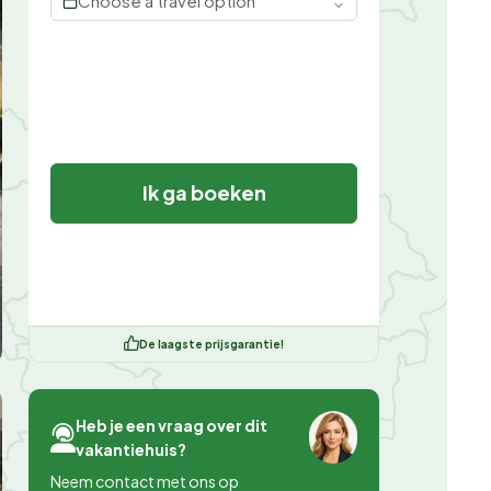
Choose a travel option
Ik ga boeken
De laagste prijsgarantie!
Heb je een vraag over dit
vakantiehuis?
Neem contact met ons op