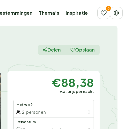
estemmingen
Thema's
Inspiratie
Delen
Opslaan
€88,38
v.a. prijs per nacht
Met wie?
2
personen
Reisdatum