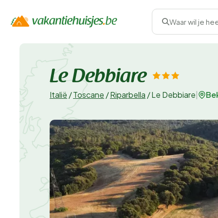
Waar wil je he
Le Debbiare
Bek
Italië
/
Toscane
/
Riparbella
/
Le Debbiare
|