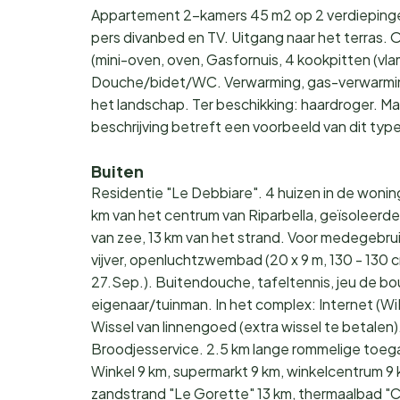
Appartement 2-kamers 45 m2 op 2 verdiepingen.
pers divanbed en TV. Uitgang naar het terras.
(mini-oven, oven, Gasfornuis, 4 kookpitten (vl
Douche/bidet/WC. Verwarming, gas-verwarming
het landschap. Ter beschikking: haardroger. Ma
beschrijving betreft een voorbeeld van dit 
Buiten
Residentie "Le Debbiare". 4 huizen in de woning
km van het centrum van Riparbella, geïsoleerde,
van zee, 13 km van het strand. Voor medegebrui
vijver, openluchtzwembad (20 x 9 m, 130 - 130
27.Sep.). Buitendouche, tafeltennis, jeu de 
eigenaar/tuinman. In het complex: Internet (Wi
Wissel van linnengoed (extra wissel te betalen)
Broodjesservice. 2.5 km lange rommelige toeg
Winkel 9 km, supermarkt 9 km, winkelcentrum 9 
zandstrand "Le Gorette" 13 km, thermaalbad "Cal