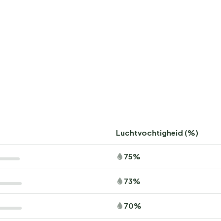
Luchtvochtigheid (%)
75%
73%
70%