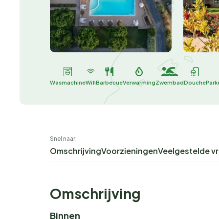
Wasmachine
Wifi
Barbecue
Verwarming
Zwembad
Douche
Park
Snel naar:
Omschrijving
Voorzieningen
Veelgestelde v
Omschrijving
Binnen