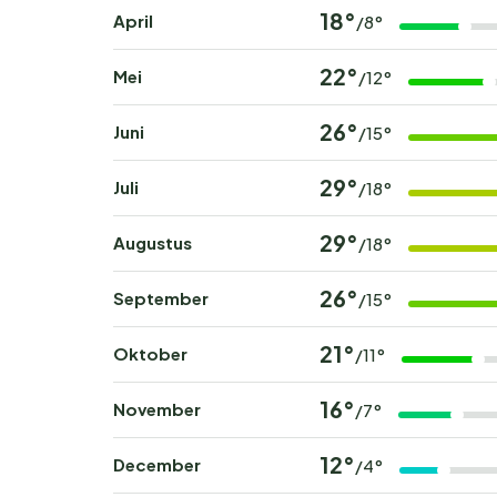
18°
April
/8°
22°
Mei
/12°
26°
Juni
/15°
29°
Juli
/18°
29°
Augustus
/18°
26°
September
/15°
21°
Oktober
/11°
16°
November
/7°
12°
December
/4°