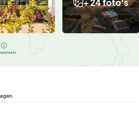
+ 24 foto's
eerplaats
ragen