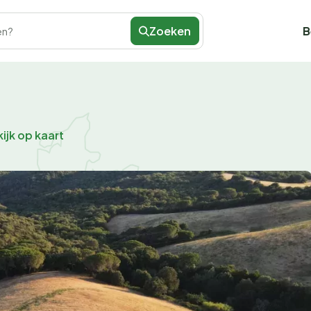
Zoeken
B
en?
ijk op kaart