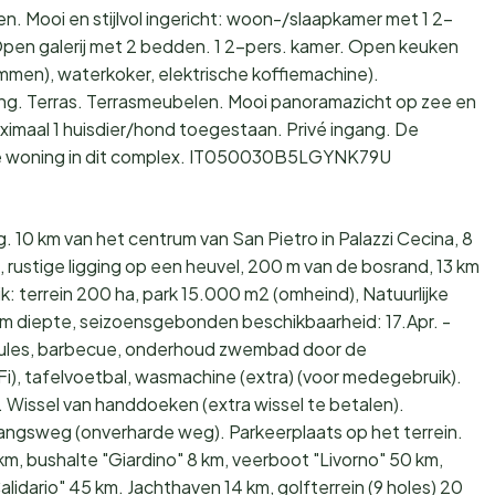
 Mooi en stijlvol ingericht: woon-/slaapkamer met 1 2-
 Open galerij met 2 bedden. 1 2-pers. kamer. Open keuken
ammen), waterkoker, elektrische koffiemachine).
. Terras. Terrasmeubelen. Mooi panoramazicht op zee en
ximaal 1 huisdier/hond toegestaan. Privé ingang. De
type woning in dit complex. IT050030B5LGYNK79U
. 10 km van het centrum van San Pietro in Palazzi Cecina, 8
 rustige ligging op een heuvel, 200 m van de bosrand, 13 km
k: terrein 200 ha, park 15.000 m2 (omheind), Natuurlijke
 cm diepte, seizoensgebonden beschikbaarheid: 17.Apr. -
boules, barbecue, onderhoud zwembad door de
Fi), tafelvoetbal, wasmachine (extra) (voor medegebruik).
. Wissel van handdoeken (extra wissel te betalen).
angsweg (onverharde weg). Parkeerplaats op het terrein.
km, bushalte "Giardino" 8 km, veerboot "Livorno" 50 km,
idario" 45 km. Jachthaven 14 km, golfterrein (9 holes) 20