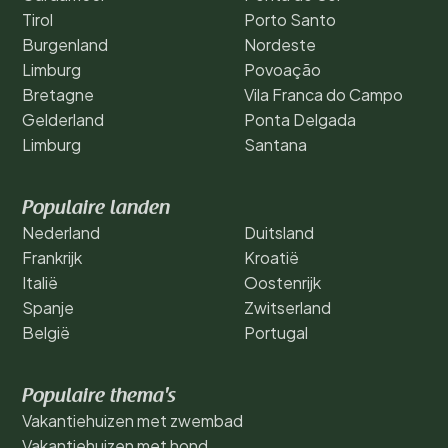
Tirol
Porto Santo
Burgenland
Nordeste
Limburg
Povoação
Bretagne
Vila Franca do Campo
Gelderland
Ponta Delgada
Limburg
Santana
Populaire landen
Nederland
Duitsland
Frankrijk
Kroatië
Italië
Oostenrijk
Spanje
Zwitserland
België
Portugal
Populaire thema's
Vakantiehuizen met zwembad
Vakantiehuizen met hond