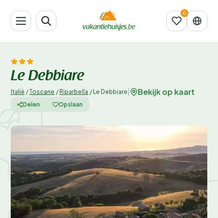
Le Debbiare
Bekijk op kaart
|
Italië
/
Toscane
/
Riparbella
/
Le Debbiare
Delen
Opslaan