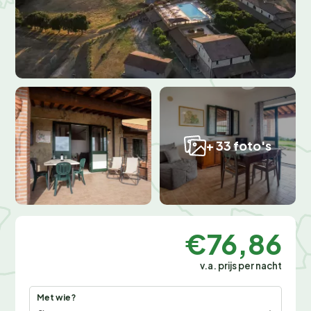
+ 33 foto's
€76,86
v.a. prijs per nacht
Met wie?