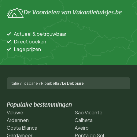
De Voordelen van Vakantiehuisjes.be
Actueel & betrouwbaar
Direct boeken
Lage prijzen
Italië
/
Toscane
/
Riparbella
/
Le Debbiare
Populaire bestemmingen
Veluwe
São Vicente
Ardennen
Calheta
Costa Blanca
Aveiro
Gardameer
Ponta do Sol