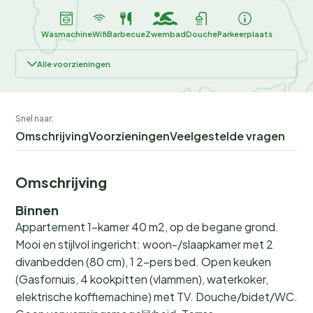
Wasmachine
Wifi
Barbecue
Zwembad
Douche
Parkeerplaats
Alle voorzieningen
Snel naar:
Omschrijving
Voorzieningen
Veelgestelde vragen
Omschrijving
Binnen
Appartement 1-kamer 40 m2, op de begane grond.
Mooi en stijlvol ingericht: woon-/slaapkamer met 2
divanbedden (80 cm), 1 2-pers bed. Open keuken
(Gasfornuis, 4 kookpitten (vlammen), waterkoker,
elektrische koffiemachine) met TV. Douche/bidet/WC.