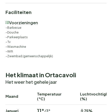
Faciliteiten
Voorzieningen
Barbecue
Douche
Parkeerplaats
Tv
Wasmachine
Wifi
Zwembad (gemeenschappelijk)
Het klimaat in Ortacavoli
Het weer het gehele jaar
Temperatuur
Luchtvochtighei
Maand
(°C)
(%)
11°
Januari
75%
/3°