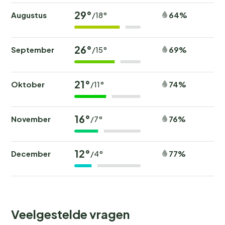
29°
Augustus
64%
/18°
26°
September
69%
/15°
21°
Oktober
74%
/11°
16°
November
76%
/7°
12°
December
77%
/4°
Veelgestelde vragen