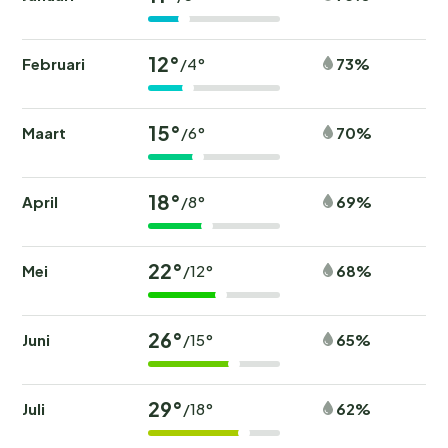
12°
Februari
73%
/4°
15°
Maart
70%
/6°
18°
April
69%
/8°
22°
Mei
68%
/12°
26°
Juni
65%
/15°
29°
Juli
62%
/18°