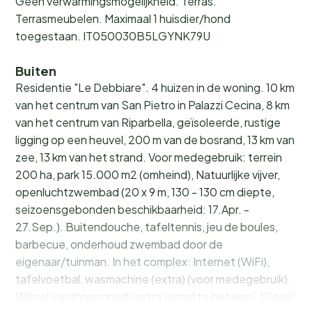
Geen verwarmingsmogelijkheid. Terras.
Terrasmeubelen. Maximaal 1 huisdier/hond
toegestaan. IT050030B5LGYNK79U
Buiten
Residentie "Le Debbiare". 4 huizen in de woning. 10 km
van het centrum van San Pietro in Palazzi Cecina, 8 km
van het centrum van Riparbella, geïsoleerde, rustige
ligging op een heuvel, 200 m van de bosrand, 13 km van
zee, 13 km van het strand. Voor medegebruik: terrein
200 ha, park 15.000 m2 (omheind), Natuurlijke vijver,
openluchtzwembad (20 x 9 m, 130 - 130 cm diepte,
seizoensgebonden beschikbaarheid: 17.Apr. -
27.Sep.). Buitendouche, tafeltennis, jeu de boules,
barbecue, onderhoud zwembad door de
eigenaar/tuinman. In het complex: Internet (WiFi),
tafelvoetbal, wasmachine (extra) (voor medegebruik).
Wissel van linnengoed (extra wissel te betalen). Wissel