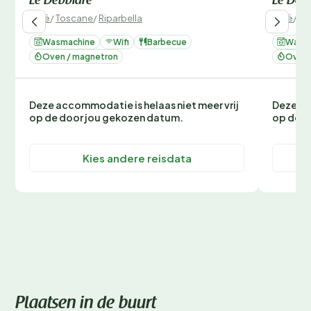
Le Debbiare
Le Deb
Italië
/
Toscane
/
Riparbella
Italië
/
To
Wasmachine
Wifi
Barbecue
Wasm
Oven / magnetron
Oven 
Deze accommodatie is helaas niet meer vrij
Deze ac
op de door jou gekozen datum.
op de d
Kies andere reisdata
Plaatsen in de buurt