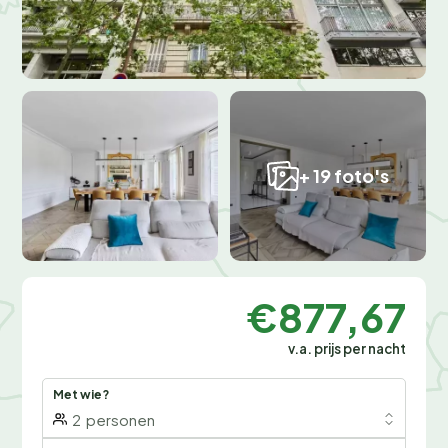
+ 19 foto's
€877,67
v.a. prijs per nacht
Met wie?
2
personen