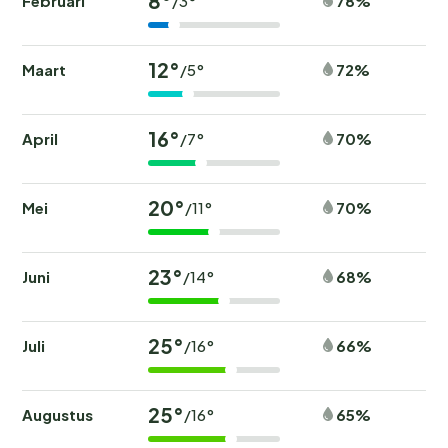
8°
Februari
78%
/3°
12°
Maart
72%
/5°
16°
April
70%
/7°
20°
Mei
70%
/11°
23°
Juni
68%
/14°
25°
Juli
66%
/16°
25°
Augustus
65%
/16°