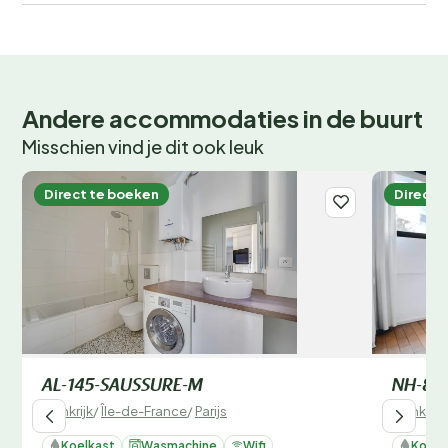
Andere accommodaties in de buurt
Misschien vind je dit ook leuk
Direct te boeken
Direct 
AL-145-SAUSSURE-M
NH-8-
Frankrijk
/
Île-de-France
/
Parijs
Frankrijk
Koelkast
Wasmachine
Wifi
Koelk