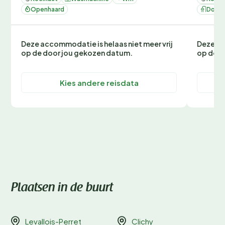
Openhaard
Douc
Deze accommodatie is helaas niet meer vrij
Deze ac
op de door jou gekozen datum.
op de d
Kies andere reisdata
Plaatsen in de buurt
Levallois-Perret
Clichy