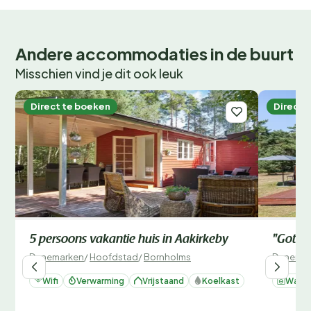
Andere accommodaties in de buurt
Misschien vind je dit ook leuk
Direct te boeken
Direct 
5 persoons vakantie huis in Aakirkeby
"Gottfr
Denemarken
/
Hoofdstad
/
Bornholms
Denemar
Wifi
Verwarming
Vrijstaand
Koelkast
Wasm