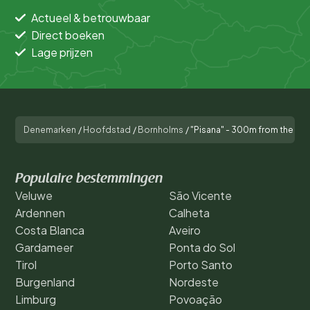
Actueel & betrouwbaar
Direct boeken
Lage prijzen
Denemarken
/
Hoofdstad
/
Bornholms
/
"Pisana" - 300m from the sea
Populaire bestemmingen
Veluwe
São Vicente
Ardennen
Calheta
Costa Blanca
Aveiro
Gardameer
Ponta do Sol
Tirol
Porto Santo
Burgenland
Nordeste
Limburg
Povoação