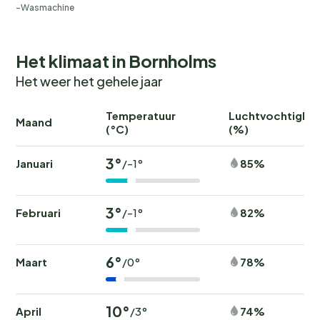
Wasmachine
Het klimaat in Bornholms
Het weer het gehele jaar
Temperatuur
Luchtvochtighei
Maand
(°C)
(%)
3°
Januari
85%
/-1°
3°
Februari
82%
/-1°
6°
Maart
78%
/0°
10°
April
74%
/3°