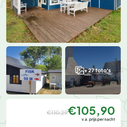
+ 27 foto's
€105,90
€110,29
v.a. prijs per nacht