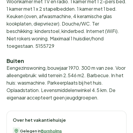
Woonkamer met TV en radio. 1 kamer met 1 2-pers bed.
1 kamer met 1 x 2 stapelbedden. 1 kamer met 1 bed.
Keuken (oven, afwasmachine, 4 keramische glas
kookplaten, diepvriezer). Douche/WC. Ter
beschikking: kinderstoel, kinderbed. Internet (WiFi).
Niet rokers woning. Maximaal 1 huisdier/hond
toegestaan. 5155729
Buiten
Eengezinswoning, bouwjaar 1970. 300 m van zee. Voor
alleengebruik: wild terrein 2.546 m2. Barbecue. In het
huis: wasmachine. Parkeerplaats bij het huis.
Oplaadstation. Levensmiddelenwinkel 4.5 km. De
eigenaar accepteert geen jeugdgroepen.
Over het vakantiehuisje
Gelegen in
Bornholms