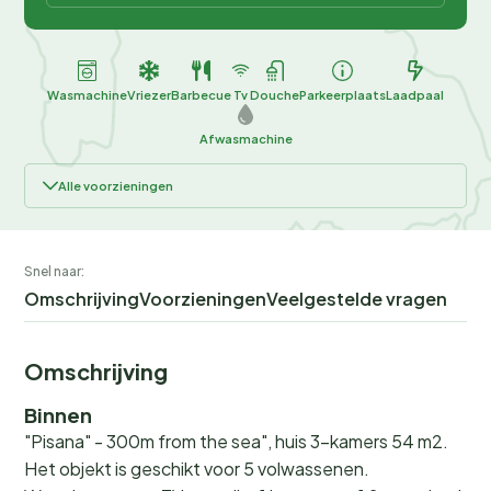
Wasmachine
Vriezer
Barbecue
Tv
Douche
Parkeerplaats
Laadpaal
Afwasmachine
Alle voorzieningen
Snel naar:
Omschrijving
Voorzieningen
Veelgestelde vragen
Omschrijving
Binnen
"Pisana" - 300m from the sea", huis 3-kamers 54 m2.
Het objekt is geschikt voor 5 volwassenen.