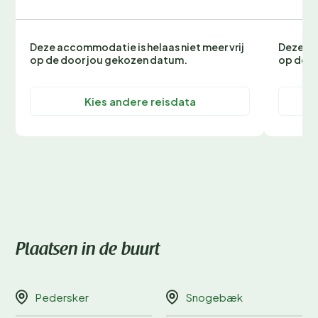
Deze accommodatie is helaas niet meer vrij
Deze ac
op de door jou gekozen datum.
op de d
Kies andere reisdata
Plaatsen in de buurt
Pedersker
Snogebæk