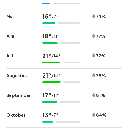
15°
Mei
74%
/7°
18°
Juni
77%
/11°
21°
Juli
77%
/14°
21°
Augustus
79%
/14°
17°
September
81%
/11°
13°
Oktober
84%
/7°