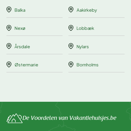
Balka
Aakirkeby
Nexø
Lobbæk
Årsdale
Nylars
Østermarie
Bornholms
De Voordelen van Vakantiehuisjes.be