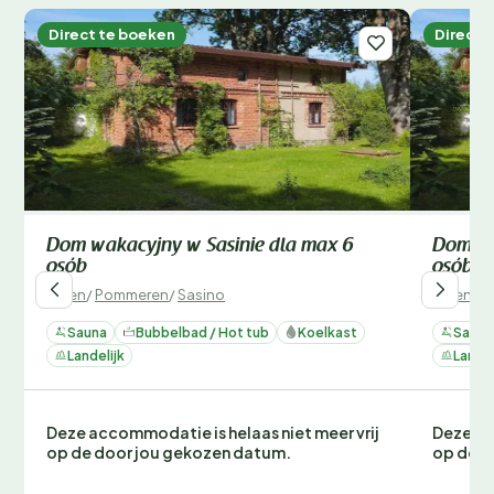
Direct te boeken
Direct 
Dom wakacyjny w Sasinie dla max 6
Dom wa
osób
osób
Polen
/
Pommeren
/
Sasino
Polen
/
P
Sauna
Bubbelbad / Hot tub
Koelkast
Sauna
Landelijk
Landel
Deze accommodatie is helaas niet meer vrij
Deze ac
op de door jou gekozen datum.
op de d