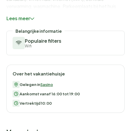
verwarming, wasmachine. Parkeerplaats bij het huis.
Winkel 3 km, levensmiddelenwinkel 3 km, supermarkt 3
Lees meer
km, restaurant 3 km, bushalte 1.7 km. Manege 3 km.
Belangrijke informatie
Populaire filters
Wifi
Over het vakantiehuisje
Gelegen in
Sasino
Aankomst vanaf 16:00 tot 19:00
Vertrektijd 10:00