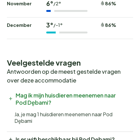
6°
November
86%
/2°
3°
December
86%
/-1°
Veelgestelde vragen
Antwoorden op de meest gestelde vragen
over deze accommodatie
Mag ik mijn huisdieren meenemen naar
Pod Dębami?
Ja, je mag 1 huisdieren meenemen naar Pod
Dębami
Is er wifi beschikbaar bij Pod Dębami?