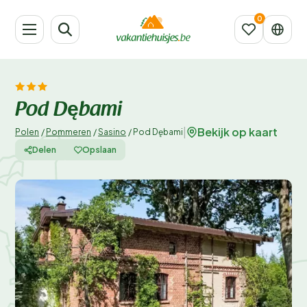
Pod Dębami
Bekijk op kaart
|
Polen
/
Pommeren
/
Sasino
/
Pod Dębami
Delen
Opslaan