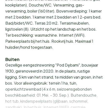
kookplaten). Douche/WC. Verwarming, gas-
verwarming, boiler (160 liter). Bovenverdieping: 1 kamer
met 2 bedden. 1 kamer met 2 bedden en 1 2-pers bed.
Bad/bidet/WC. Terras 20 m2. Terrasmeubelen,
ligstoelen (8). Uitzicht op het landschap en het bos.
Ter beschikking: wasmachine. Internet (WiFi).
Parkeerplaats bij het huis. Rookvrij huis. Maximaal 1
huisdier/hond toegestaan.
Buiten
Gezellige eengezinswoning "Pod Dębami", bouwjaar
1930, gerenoveerd in 2020. In de plaats, rustige
ligging, 5 km van het strand, te midden van groen, in het
bos. Voor alleengebruik: terrein 1 ha, tuin,
openluchtzwembad (4 x 6 m, seizoensgebonden
beschikbaarheid: 01.Mei. - 30.Sep.). Buitendouche,
hot tub, kinderspeelplaats (glijbaan, schommel,
zandbak). In het huis: Internet (WiFi), centrale