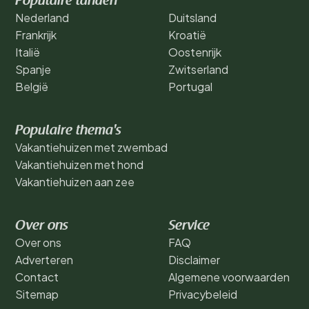
Populaire landen
Nederland
Duitsland
Frankrijk
Kroatië
Italië
Oostenrijk
Spanje
Zwitserland
België
Portugal
Populaire thema's
Vakantiehuizen met zwembad
Vakantiehuizen met hond
Vakantiehuizen aan zee
Over ons
Service
Over ons
FAQ
Adverteren
Disclaimer
Contact
Algemene voorwaarden
Sitemap
Privacybeleid