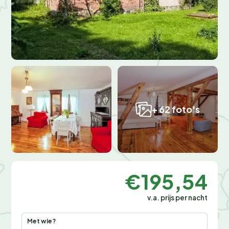
+ 62 foto's
€195,54
v.a. prijs per nacht
Met wie?