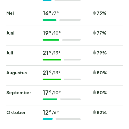
16°
Mei
73%
/7°
19°
Juni
77%
/10°
21°
Juli
79%
/13°
21°
Augustus
80%
/13°
17°
September
80%
/10°
12°
Oktober
82%
/6°