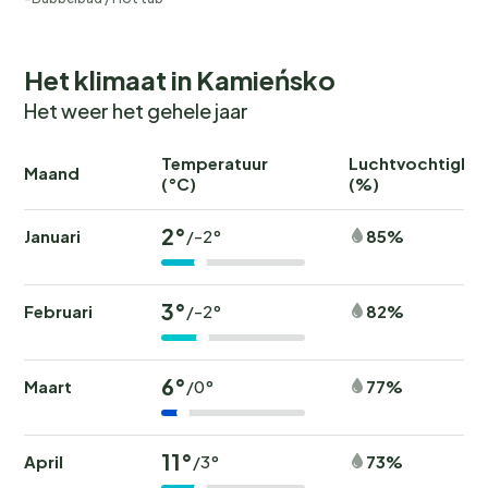
Het klimaat in Kamieńsko
Het weer het gehele jaar
Temperatuur
Luchtvochtighei
Maand
(°C)
(%)
2°
Januari
85%
/-2°
3°
Februari
82%
/-2°
6°
Maart
77%
/0°
11°
April
73%
/3°