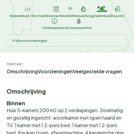
Bubbelbad / Hot tub
Wasmachine
Wifi
Verwarming
Zwembad
Douche
Parkeerplaats
Afwasmachine
Alle voorzieningen
Snel naar:
Omschrijving
Voorzieningen
Veelgestelde vragen
Omschrijving
Binnen
Huis 5-kamers 200 m2 op 2 verdiepingen. Doelmatig
en gezellig ingericht: woonkamer met open haard en
TV. 1 kamer met 1 2-pers bed. 1 kamer met 1 2-pers
bed. Keuken (oven, afwasmachine, 4 keramische glas