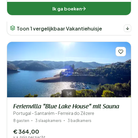
Ik ga boeken
Toon 1 vergelijkbaar Vakantiehuisje
1/4
Ferienvilla "Blue Lake House" mit Sauna
Portugal - Santarém - Ferreira do Zêzere
8 gasten
3 slaapkamers
3 badkamers
€ 364,00
v.a. prijs per nacht