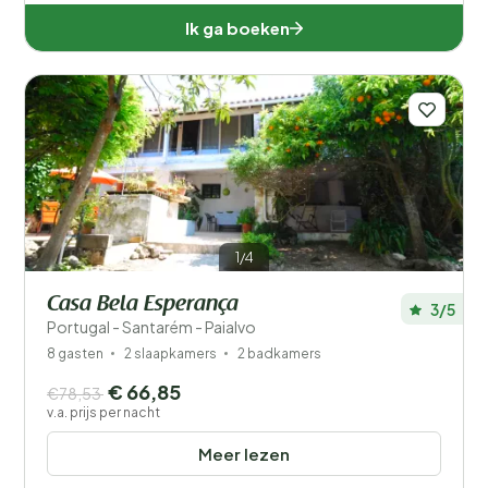
Plaatsen
Ik ga boeken
Prijs
Ligging
Kinderen
Type vakantiehuisje
1/4
Populaire filters
Casa Bela Esperança
3/5
Portugal - Santarém - Paialvo
Voorzieningen
8 gasten
2 slaapkamers
2 badkamers
Wellness
€ 66,85
€78,53
v.a. prijs per nacht
Meer lezen