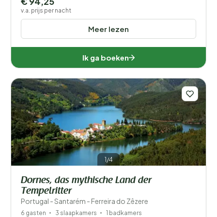
€ 94,25
v.a. prijs per nacht
Meer lezen
Ik ga boeken
1/4
Dornes, das mythische Land der
Tempelritter
Portugal - Santarém - Ferreira do Zêzere
6 gasten
3 slaapkamers
1 badkamers