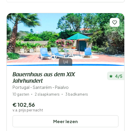
vakantiewoning in Santarém een perfecte uitvalsbasis
voor een geslaagde vakantie.
Meer lezen
Filters opslaan
Je vakantie
1/4
Kies reisdata en je gezelschap
Bauernhaus aus dem XIX
4/5
Jahrhundert
Wanneer?
Portugal - Santarém - Paialvo
10 gasten
2 slaapkamers
3 badkamers
€ 102,56
Aantal gasten?
v.a. prijs per nacht
Meer lezen