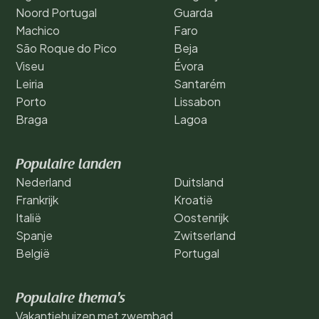
Noord Portugal
Guarda
Machico
Faro
São Roque do Pico
Beja
Viseu
Évora
Leiria
Santarém
Porto
Lissabon
Braga
Lagoa
Populaire landen
Nederland
Duitsland
Frankrijk
Kroatië
Italië
Oostenrijk
Spanje
Zwitserland
België
Portugal
Populaire thema's
Vakantiehuizen met zwembad