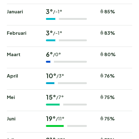
3°
Januari
85%
/-1°
3°
Februari
83%
/-1°
6°
Maart
80%
/0°
10°
April
76%
/3°
15°
Mei
75%
/7°
19°
Juni
75%
/11°