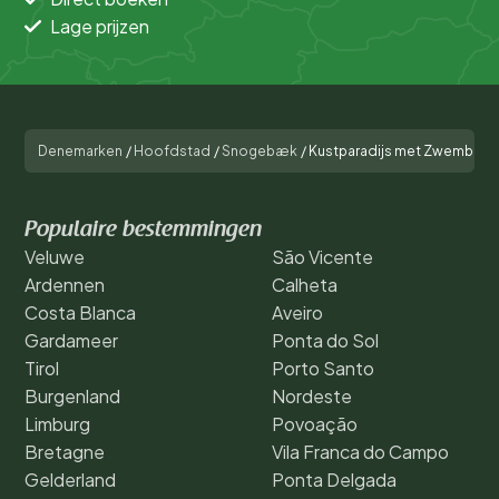
Lage prijzen
Denemarken
/
Hoofdstad
/
Snogebæk
/
Kustparadijs met Zwembad -
Populaire bestemmingen
Veluwe
São Vicente
Ardennen
Calheta
Costa Blanca
Aveiro
Gardameer
Ponta do Sol
Tirol
Porto Santo
Burgenland
Nordeste
Limburg
Povoação
Bretagne
Vila Franca do Campo
Gelderland
Ponta Delgada