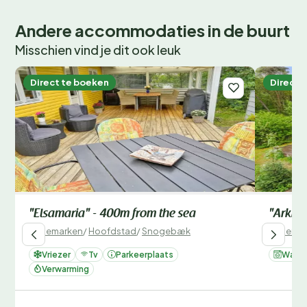
Andere accommodaties in de buurt
Misschien vind je dit ook leuk
Direct te boeken
Direct 
"Elsamaria" - 400m from the sea
"Arkil"
Denemarken
/
Hoofdstad
/
Snogebæk
Denemar
Vriezer
Tv
Parkeerplaats
Wasm
Verwarming