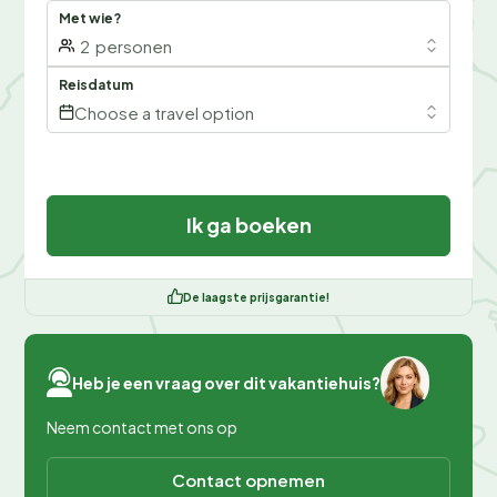
Met wie?
2
personen
Reisdatum
Choose a travel option
Ik ga boeken
De laagste prijsgarantie!
Heb je een vraag over dit vakantiehuis?
Neem contact met ons op
Contact opnemen