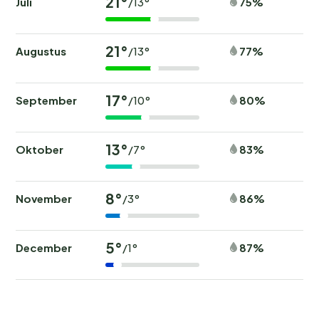
21°
Juli
75%
/13°
21°
Augustus
77%
/13°
17°
September
80%
/10°
13°
Oktober
83%
/7°
8°
November
86%
/3°
5°
December
87%
/1°