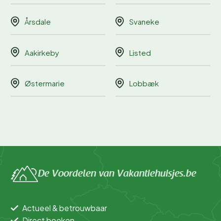
Årsdale
Svaneke
Aakirkeby
Listed
Østermarie
Lobbæk
De Voordelen van Vakantiehuisjes.be
Actueel & betrouwbaar
Direct boeken