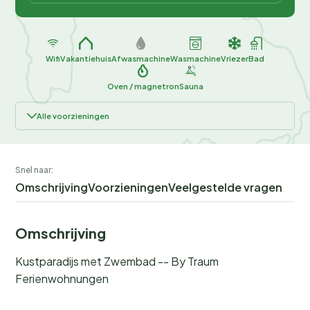
Wifi
Vakantiehuis
Afwasmachine
Wasmachine
Vriezer
Bad
Oven / magnetron
Sauna
Alle voorzieningen
Snel naar:
Omschrijving
Voorzieningen
Veelgestelde vragen
Omschrijving
Kustparadijs met Zwembad -- By Traum
Ferienwohnungen