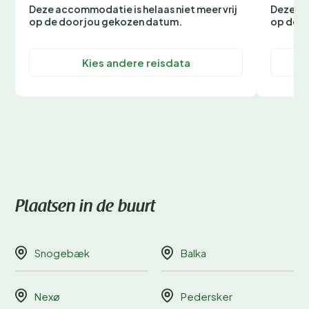
Deze accommodatie is helaas niet meer vrij
Deze ac
op de door jou gekozen datum.
op de d
Kies andere reisdata
Plaatsen in de buurt
Snogebæk
Balka
Nexø
Pedersker