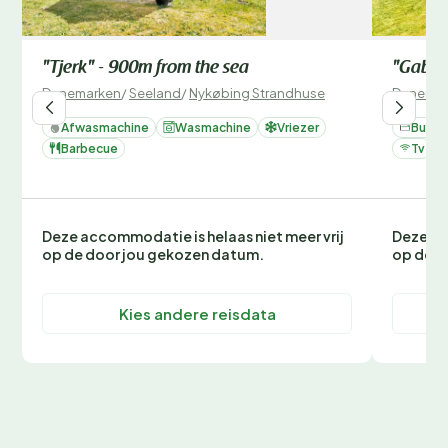
"Tjerk" - 900m from the sea
"Gabi" 
Denemarken
/
Seeland
/
Nykøbing Strandhuse
Denemar
Afwasmachine
Wasmachine
Vriezer
Bubbe
Barbecue
Tv
Deze accommodatie is helaas niet meer vrij
Deze ac
op de door jou gekozen datum.
op de d
Kies andere reisdata