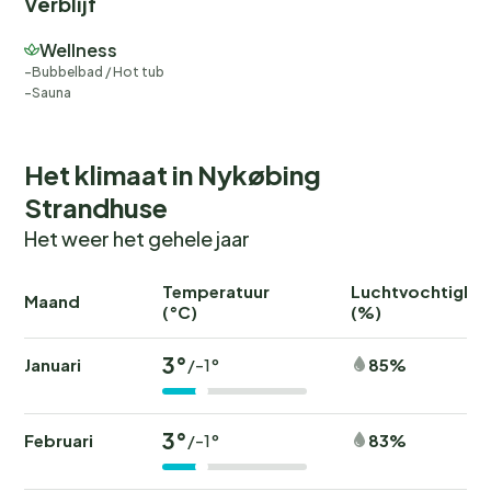
Verblijf
Wellness
Bubbelbad / Hot tub
Sauna
Het klimaat in Nykøbing
Strandhuse
Het weer het gehele jaar
Temperatuur
Luchtvochtighei
Maand
(°C)
(%)
3°
Januari
85%
/-1°
3°
Februari
83%
/-1°