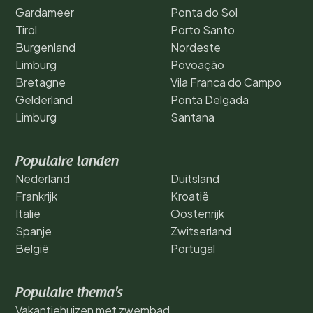
Gardameer
Ponta do Sol
Tirol
Porto Santo
Burgenland
Nordeste
Limburg
Povoação
Bretagne
Vila Franca do Campo
Gelderland
Ponta Delgada
Limburg
Santana
Populaire landen
Nederland
Duitsland
Frankrijk
Kroatië
Italië
Oostenrijk
Spanje
Zwitserland
België
Portugal
Populaire thema's
Vakantiehuizen met zwembad