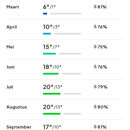
6°
Maart
81%
/1°
10°
April
76%
/3°
15°
Mei
75%
/7°
18°
Juni
76%
/10°
20°
Juli
79%
/13°
20°
Augustus
80%
/13°
17°
September
81%
/10°