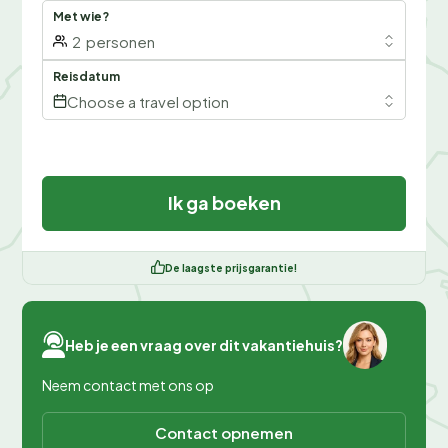
Met wie?
2
personen
Reisdatum
Choose a travel option
Ik ga boeken
De laagste prijsgarantie!
Heb je een vraag over dit vakantiehuis?
Neem contact met ons op
Contact opnemen