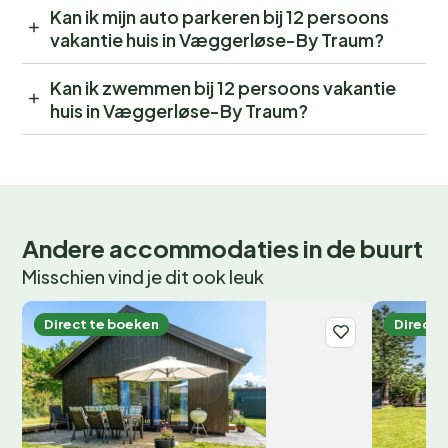
Kan ik mijn auto parkeren bij 12 persoons
vakantie huis in Væggerløse-By Traum?
Kan ik zwemmen bij 12 persoons vakantie
huis in Væggerløse-By Traum?
Andere accommodaties in de buurt
Misschien vind je dit ook leuk
Direct te boeken
Direct 