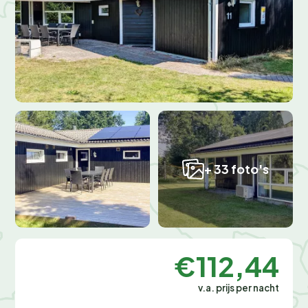
+ 33 foto's
€112,44
v.a. prijs per nacht