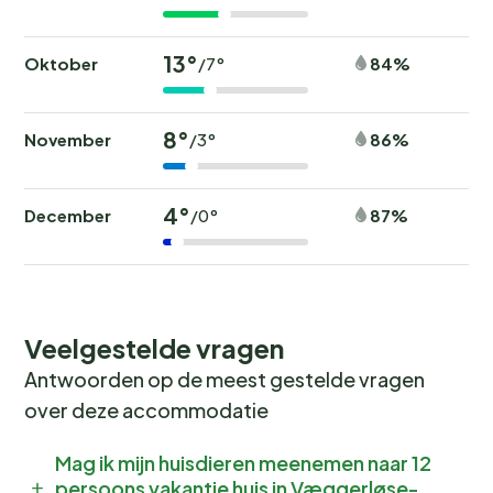
13°
Oktober
84%
/7°
8°
November
86%
/3°
4°
December
87%
/0°
Veelgestelde vragen
Antwoorden op de meest gestelde vragen
over deze accommodatie
Mag ik mijn huisdieren meenemen naar 12
persoons vakantie huis in Væggerløse-