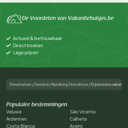
De Voordelen van Vakantiehuisjes.be
Actueel & betrouwbaar
Direct boeken
Lage prijzen
Denemarken
/
Seeland
/
Nykøbing Strandhuse
/
12 persoons vakantie
Populaire bestemmingen
Veluwe
São Vicente
Ardennen
Calheta
Costa Blanca
Aveiro