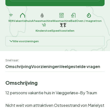
Wifi
Vakantiehuis
Afwasmachine
Wasmachine
Bad
Oven / magnetron
Kinderstoel
Speeltoestellen
Alle voorzieningen
Snel naar:
Omschrijving
Voorzieningen
Veelgestelde vragen
Omschrijving
12 persoons vakantie huis in Væggerløse-By Traum
Nicht weit vom attraktiven Ostseestrand von Marielyst