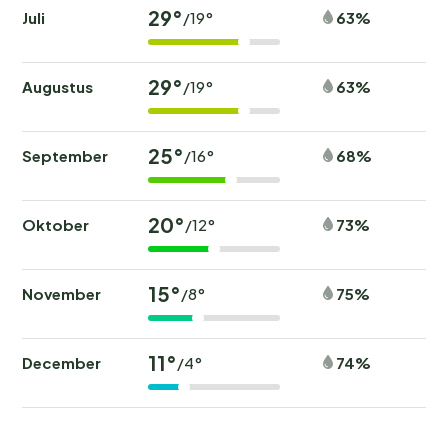
29°
Juli
63%
/19°
29°
Augustus
63%
/19°
25°
September
68%
/16°
20°
Oktober
73%
/12°
15°
November
75%
/8°
11°
December
74%
/4°