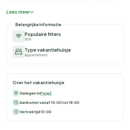
De open keuken, met keramisch fornuis, is uitgerust
met koelkast, magnetron, vriezer, servies/bestek,
Lees meer
keukengerei, koffiezetapparaat, broodrooster en
waterkoker.
Belangrijke informatie
Populaire filters
Wifi
Type vakantiehuisje
Appartement
Over het vakantiehuisje
Gelegen in
Poreč
Aankomst vanaf 15:00 tot 18:00
Vertrektijd 10:00