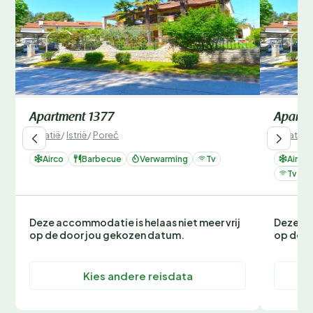
Apartment 1377
Apartm
Kroatië
/
Istrië
/
Poreč
Kroatië
/
Airco
Barbecue
Verwarming
Tv
Airco
Tv
Deze accommodatie is helaas niet meer vrij
Deze ac
op de door jou gekozen datum.
op de d
Kies andere reisdata