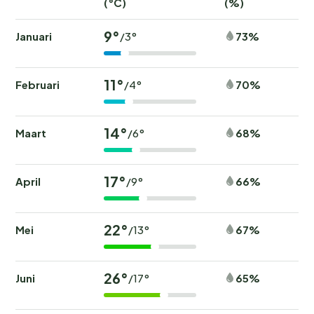
(°C)
(%)
9°
Januari
73%
/3°
11°
Februari
70%
/4°
14°
Maart
68%
/6°
17°
April
66%
/9°
22°
Mei
67%
/13°
26°
Juni
65%
/17°