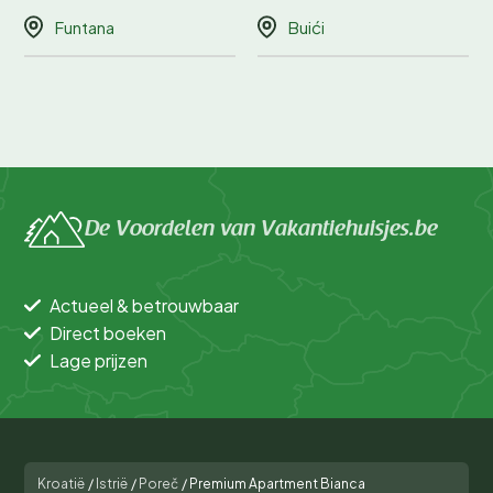
Funtana
Buići
De Voordelen van Vakantiehuisjes.be
Actueel & betrouwbaar
Direct boeken
Lage prijzen
Kroatië
/
Istrië
/
Poreč
/
Premium Apartment Bianca