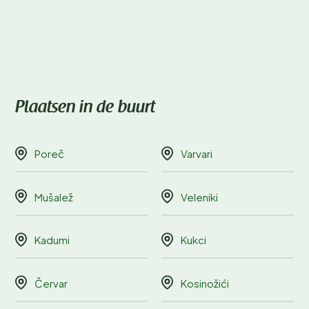
Plaatsen in de buurt
Poreč
Varvari
Mušalež
Veleniki
Kadumi
Kukci
Červar
Kosinožići