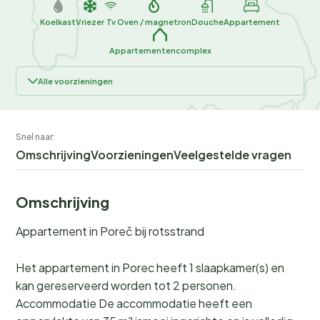
Koelkast
Vriezer
Tv
Oven / magnetron
Douche
Appartement
Appartementencomplex
Alle voorzieningen
Snel naar:
Omschrijving
Voorzieningen
Veelgestelde vragen
Omschrijving
Appartement in Poreč bij rotsstrand
Het appartement in Porec heeft 1 slaapkamer(s) en
kan gereserveerd worden tot 2 personen.
Accommodatie De accommodatie heeft een