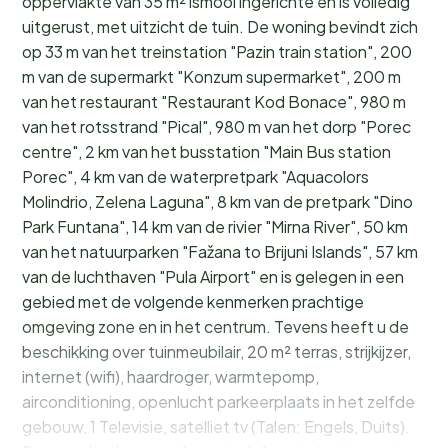
oppervlakte van 35 m² ismooi ingerichte en is volledig
uitgerust, met uitzicht de tuin. De woning bevindt zich
op 33 m van het treinstation "Pazin train station", 200
m van de supermarkt "Konzum supermarket", 200 m
van het restaurant "Restaurant Kod Bonace", 980 m
van het rotsstrand "Pical", 980 m van het dorp "Porec
centre", 2 km van het busstation "Main Bus station
Porec", 4 km van de waterpretpark "Aquacolors
Molindrio, Zelena Laguna", 8 km van de pretpark "Dino
Park Funtana", 14 km van de rivier "Mirna River", 50 km
van het natuurparken "Fažana to Brijuni Islands", 57 km
van de luchthaven "Pula Airport" en is gelegen in een
gebied met de volgende kenmerken prachtige
omgeving zone en in het centrum. Tevens heeft u de
beschikking over tuinmeubilair, 20 m² terras, strijkijzer,
internet (wifi), haardroger, warmtepomp,
airconditioning, openlucht parkeerplaats in het zelfde
gebouw, 1 Televisie, satelliet tv (Talen: Engels, Duits).