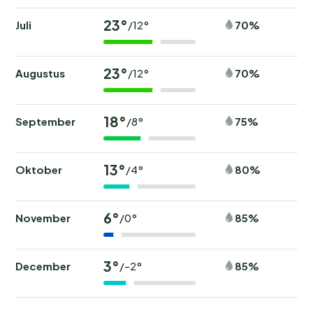
23°
Juli
70%
/12°
23°
Augustus
70%
/12°
18°
September
75%
/8°
13°
Oktober
80%
/4°
6°
November
85%
/0°
3°
December
85%
/-2°