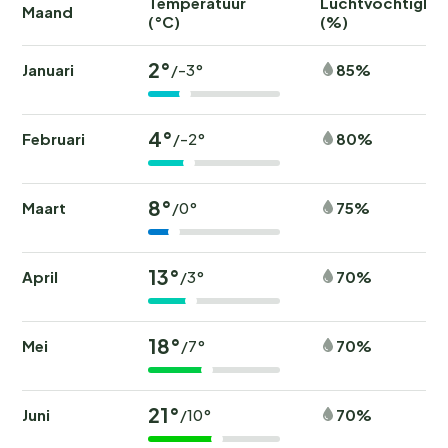
Temperatuur
Luchtvochtighei
Maand
(°C)
(%)
2°
Januari
85%
/-3°
4°
Februari
80%
/-2°
8°
Maart
75%
/0°
13°
April
70%
/3°
18°
Mei
70%
/7°
21°
Juni
70%
/10°