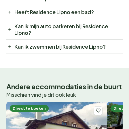
Heeft Residence Lipno een bad?
Kan ik mijn auto parkeren bij Residence
Lipno?
Kan ik zwemmen bij Residence Lipno?
Andere accommodaties in de buurt
Misschien vind je dit ook leuk
Direct te boeken
Direct 