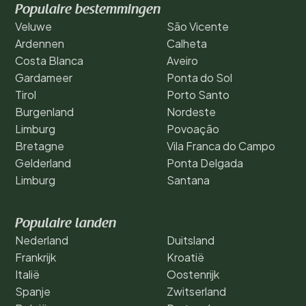
Populaire bestemmingen
Veluwe
São Vicente
Ardennen
Calheta
Costa Blanca
Aveiro
Gardameer
Ponta do Sol
Tirol
Porto Santo
Burgenland
Nordeste
Limburg
Povoação
Bretagne
Vila Franca do Campo
Gelderland
Ponta Delgada
Limburg
Santana
Populaire landen
Nederland
Duitsland
Frankrijk
Kroatië
Italië
Oostenrijk
Spanje
Zwitserland