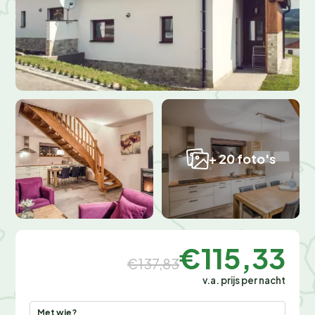
+ 20 foto's
€115,33
€137,83
v.a. prijs per nacht
Met wie?