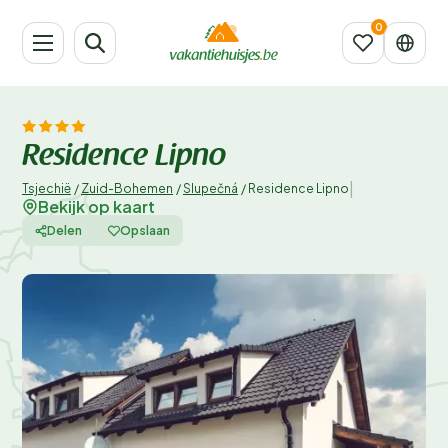
Residence Lipno
|
Tsjechië
/
Zuid-Bohemen
/
Slupečná
/
Residence Lipno
Bekijk op kaart
Delen
Opslaan