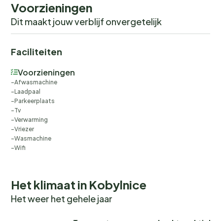
methalfpipe, 50 km langlaufpiste).
Voorzieningen
Dit maakt jouw verblijf onvergetelijk
Faciliteiten
Voorzieningen
Afwasmachine
Laadpaal
Parkeerplaats
Tv
Verwarming
Vriezer
Wasmachine
Wifi
Het klimaat in Kobylnice
Het weer het gehele jaar