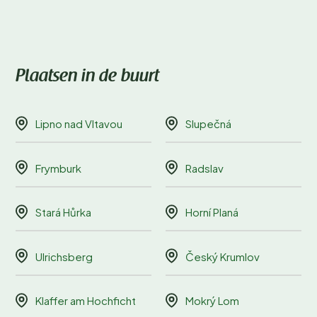
Plaatsen in de buurt
Lipno nad Vltavou
Slupečná
Frymburk
Radslav
Stará Hůrka
Horní Planá
Ulrichsberg
Český Krumlov
Klaffer am Hochficht
Mokrý Lom