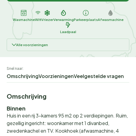
Wasmachine
Wifi
Vriezer
Verwarming
Parkeerplaats
Afwasmachine
Laadpaal
Alle voorzieningen
Snel naar:
Omschrijving
Voorzieningen
Veelgestelde vragen
Omschrijving
Binnen
Huis in een rij 3-kamers 95 m2 op 2 verdiepingen. Ruim,
gezellig ingericht: woonkamer met 1 divanbed,
zwedenkachel en TV. Kookhoek (afwasmachine, 4