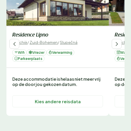
Residence Lipno
Reside
Tsjechië
/
Zuid-Bohemen
/
Slupečná
Tsjechië
Wifi
Vriezer
Verwarming
Wasm
Parkeerplaats
Verwa
Deze accommodatie is helaas niet meer vrij
Deze ac
op de door jou gekozen datum.
op de d
Kies andere reisdata