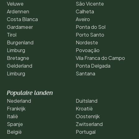
Veluwe
São Vicente
Ardennen
Calheta
Costa Blanca
Aveiro
Gardameer
Ponta do Sol
Tirol
Porto Santo
Burgenland
Nordeste
Limburg
Povoação
Bretagne
Vila Franca do Campo
Gelderland
Ponta Delgada
Limburg
Santana
Populaire landen
Nederland
Duitsland
Frankrijk
Kroatië
Italië
Oostenrijk
Spanje
Zwitserland
België
Portugal