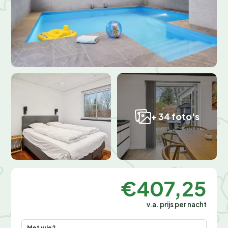
+ 34 foto's
€407,25
v.a. prijs per nacht
Met wie?