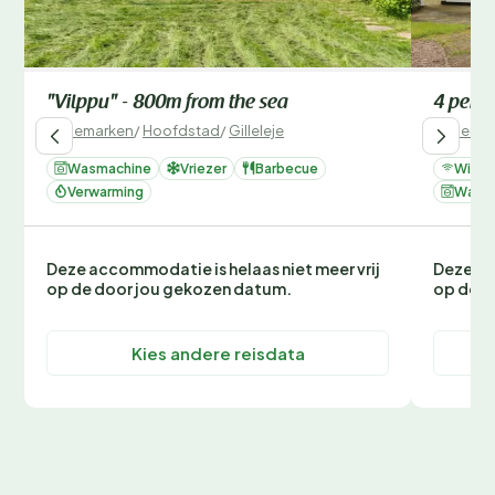
"Vilppu" - 800m from the sea
4 perso
Denemarken
/
Hoofdstad
/
Gilleleje
Denemar
Wasmachine
Vriezer
Barbecue
Wifi
Verwarming
Wasm
Deze accommodatie is helaas niet meer vrij
Deze ac
op de door jou gekozen datum.
op de d
Kies andere reisdata