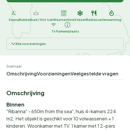
Sauna
Bubbelbad / Hot tub
Wasmachine
Vriezer
Barbecue
Verwarming
Tv
Parkeerplaats
Alle voorzieningen
Snel naar:
Omschrijving
Voorzieningen
Veelgestelde vragen
Omschrijving
Binnen
"Ribanna" - 650m from the sea", huis 4-kamers 224
m2. Het objekt is geschikt voor 10 volwassenen + 1
kinderen. Woonkamer met TV. 1 kamer met 1 2-pers