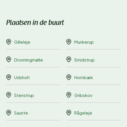
Plaatsen in de buurt
Gilleleje
Munkerup
Dronningmølle
Smidstrup
Udsholt
Hornbæk
Stenstrup
Gribskov
Saunte
Rågeleje