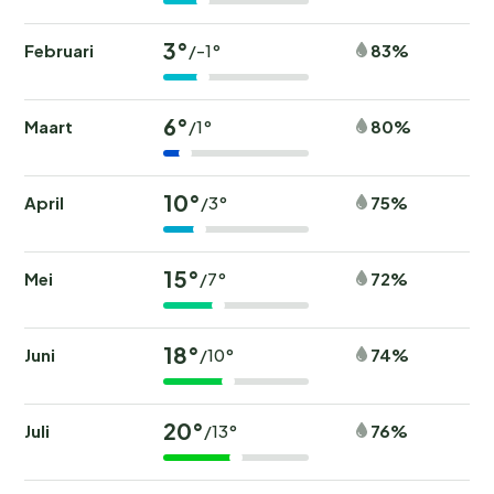
3°
Februari
83%
/-1°
6°
Maart
80%
/1°
10°
April
75%
/3°
15°
Mei
72%
/7°
18°
Juni
74%
/10°
20°
Juli
76%
/13°