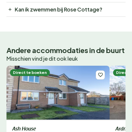
Kan ik zwemmen bij Rose Cottage?
Andere accommodaties in de buurt
Misschien vind je dit ook leuk
Direct te boeken
Direct 
Ash House
Ardnes