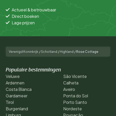
Actueel & betrouwbaar
Direct boeken
Lage prijzen
Verenigd Koninkrijk
/
Schotland
/
Highland
/
Rose Cottage
Populaire bestemmingen
Veluwe
São Vicente
Ardennen
Calheta
Costa Blanca
Aveiro
Gardameer
Ponta do Sol
Tirol
Porto Santo
Burgenland
Nordeste
Limburg
Povoação