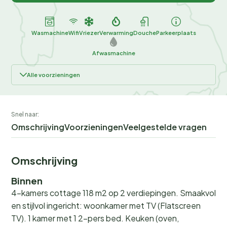
Wasmachine
Wifi
Vriezer
Verwarming
Douche
Parkeerplaats
Afwasmachine
Alle voorzieningen
Snel naar:
Omschrijving
Voorzieningen
Veelgestelde vragen
Omschrijving
Binnen
4-kamers cottage 118 m2 op 2 verdiepingen. Smaakvol
en stijlvol ingericht: woonkamer met TV (Flatscreen
TV). 1 kamer met 1 2-pers bed. Keuken (oven,