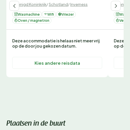
Verenigd Koninkrijk
/
Schotland
/
Inverness
Verenigd 
Wasmachine
Wifi
Vriezer
Wasm
Oven / magnetron
Verwa
Deze accommodatie is helaas niet meer vrij
Deze ac
op de door jou gekozen datum.
op de d
Kies andere reisdata
Plaatsen in de buurt