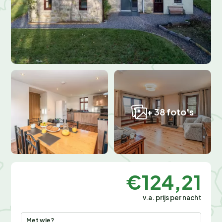
+ 38 foto's
€124,21
v.a. prijs per nacht
Met wie?