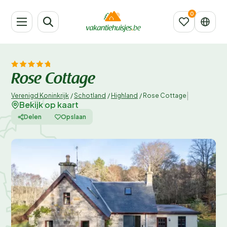
Rose Cottage
|
Verenigd Koninkrijk
/
Schotland
/
Highland
/
Rose Cottage
Bekijk op kaart
Delen
Opslaan