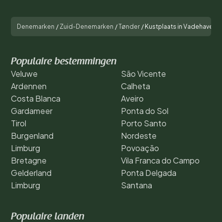
Denemarken
/
Zuid-Denemarken
/
Tønder
/
Kustplaats in Vadehavet
Populaire bestemmingen
Veluwe
São Vicente
Ardennen
Calheta
Costa Blanca
Aveiro
Gardameer
Ponta do Sol
Tirol
Porto Santo
Burgenland
Nordeste
Limburg
Povoação
Bretagne
Vila Franca do Campo
Gelderland
Ponta Delgada
Limburg
Santana
Populaire landen