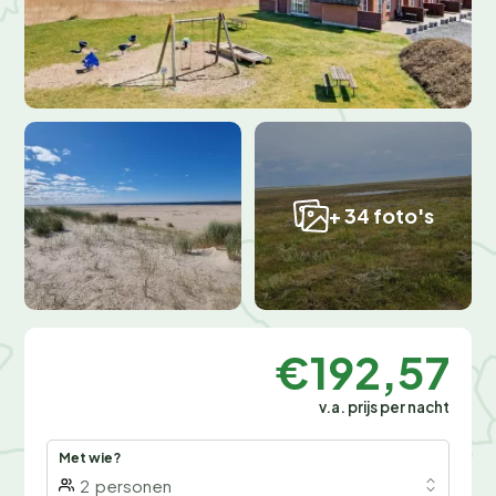
+ 34 foto's
€192,57
v.a. prijs per nacht
Met wie?
2
personen