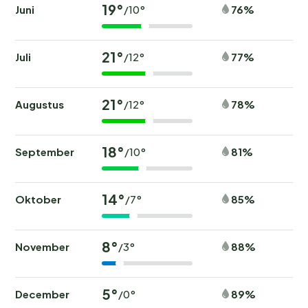
19°
Juni
76%
/10°
21°
Juli
77%
/12°
21°
Augustus
78%
/12°
18°
September
81%
/10°
14°
Oktober
85%
/7°
8°
November
88%
/3°
5°
December
89%
/0°