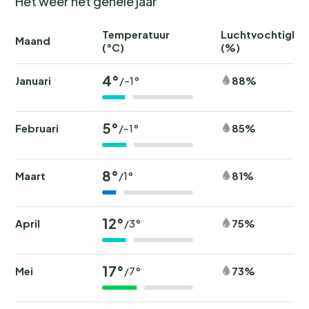
Het weer het gehele jaar
Temperatuur
Luchtvochtighei
Maand
(°C)
(%)
4°
Januari
88%
/-1°
5°
Februari
85%
/-1°
8°
Maart
81%
/1°
12°
April
75%
/3°
17°
Mei
73%
/7°