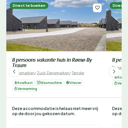
Direct te boeken
Direct 
8 persoons vakantie huis in Rømø-By
8 perso
Traum
Denemar
Denemarken
/
Zuid-Denemarken
/
Tønder
Koelk
Koelkast
Wasmachine
Vriezer
Verwa
Verwarming
Deze accommodatie is helaas niet meer vrij
Deze ac
op de door jou gekozen datum.
op de d