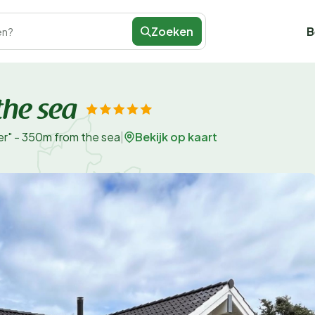
Zoeken
B
en?
the sea
Bekijk op kaart
er" - 350m from the sea
|