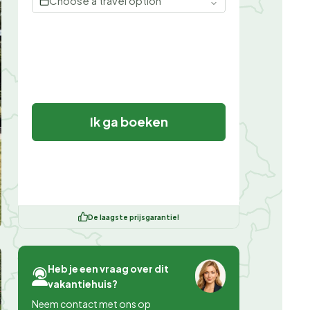
Choose a travel option
Ik ga boeken
De laagste prijsgarantie!
Heb je een vraag over dit
vakantiehuis?
Neem contact met ons op