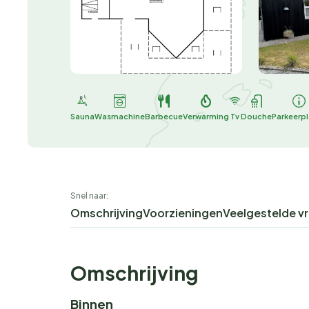
Sauna
Wasmachine
Barbecue
Verwarming
Tv
Douche
Parkeerp
Snel naar:
Omschrijving
Voorzieningen
Veelgestelde v
Omschrijving
Binnen