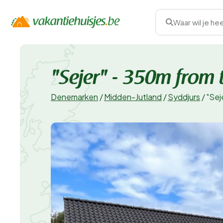
Waar wil je he
"Sejer" - 350m from 
Denemarken
/
Midden-Jutland
/
Syddjurs
/
"Sej