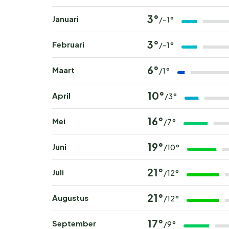
3°
Januari
/-1°
3°
Februari
/-1°
6°
Maart
/1°
10°
April
/3°
16°
Mei
/7°
19°
Juni
/10°
21°
Juli
/12°
21°
Augustus
/12°
17°
September
/9°