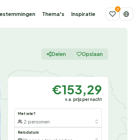
estemmingen
Thema's
Inspiratie
Delen
Opslaan
€153,29
v.a. prijs per nacht
Met wie?
2
personen
Reisdatum