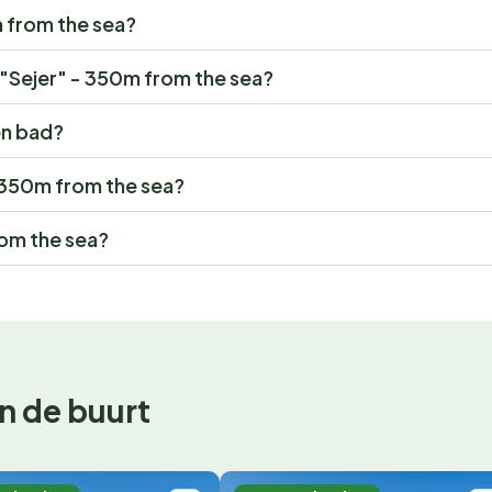
m from the sea?
r "Sejer" - 350m from the sea?
en bad?
 - 350m from the sea?
rom the sea?
n de buurt