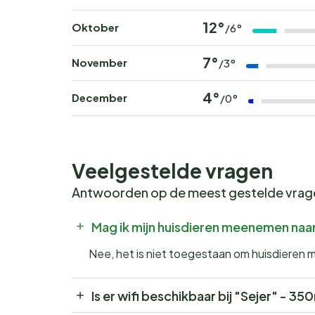
12°
Oktober
/6°
7°
November
/3°
4°
December
/0°
Veelgestelde vragen
Antwoorden op de meest gestelde vra
Mag ik mijn huisdieren meenemen naar
Nee, het is niet toegestaan om huisdieren 
Is er wifi beschikbaar bij "Sejer" - 3