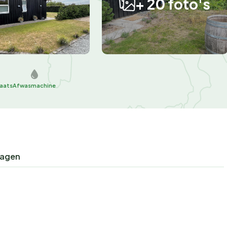
+ 20 foto's
laats
Afwasmachine
ragen