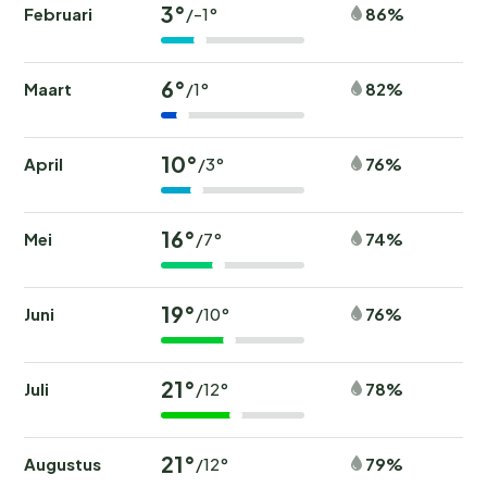
3°
Februari
86%
/-1°
6°
Maart
82%
/1°
10°
April
76%
/3°
16°
Mei
74%
/7°
19°
Juni
76%
/10°
21°
Juli
78%
/12°
21°
Augustus
79%
/12°