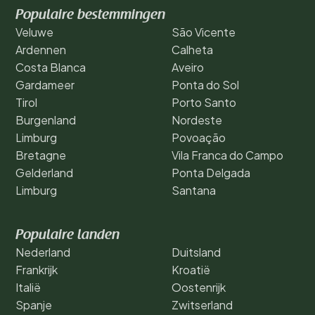
Populaire bestemmingen
Veluwe
São Vicente
Ardennen
Calheta
Costa Blanca
Aveiro
Gardameer
Ponta do Sol
Tirol
Porto Santo
Burgenland
Nordeste
Limburg
Povoação
Bretagne
Vila Franca do Campo
Gelderland
Ponta Delgada
Limburg
Santana
Populaire landen
Nederland
Duitsland
Frankrijk
Kroatië
Italië
Oostenrijk
Spanje
Zwitserland