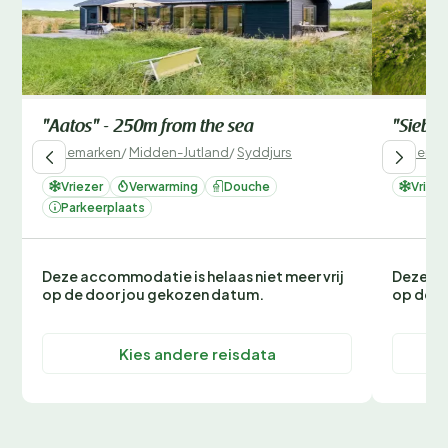
"Aatos" - 250m from the sea
"Siebel
Denemarken
/
Midden-Jutland
/
Syddjurs
Denemar
Vriezer
Verwarming
Douche
Vrieze
Parkeerplaats
Deze accommodatie is helaas niet meer vrij
Deze ac
op de door jou gekozen datum.
op de d
Kies andere reisdata