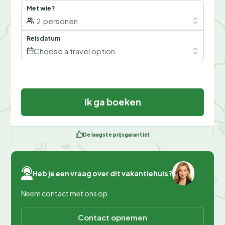
Met wie?
2
personen
Reisdatum
Choose a travel option
Ik ga boeken
De laagste prijsgarantie!
Heb je een vraag over dit vakantiehuis?
Neem contact met ons op
Contact opnemen