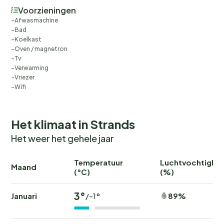
Voorzieningen
Afwasmachine
Bad
Koelkast
Oven / magnetron
Tv
Verwarming
Vriezer
Wifi
Het klimaat in Strands
Het weer het gehele jaar
Temperatuur
Luchtvochtighei
Maand
(°C)
(%)
3°
Januari
89%
/-1°