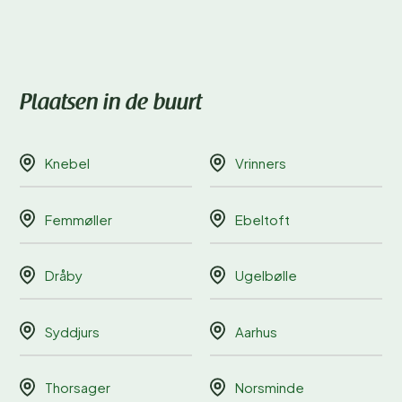
Plaatsen in de buurt
Knebel
Vrinners
Femmøller
Ebeltoft
Dråby
Ugelbølle
Syddjurs
Aarhus
Thorsager
Norsminde