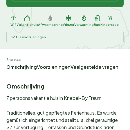
Wifi
Vakantiehuis
Afwasmachine
Vriezer
Verwarming
Bad
Kinderstoel
Alle voorzieningen
Snel naar:
Omschrijving
Voorzieningen
Veelgestelde vragen
Omschrijving
7 persoons vakantie huis in Knebel-By Traum
Traditionelles, gut gepflegtes Ferienhaus. Es wurde
gemütlich eingerichtet und stellt u.a. drei geräumige
SZ zur Verfügung. Terrassen und Grundstück laden