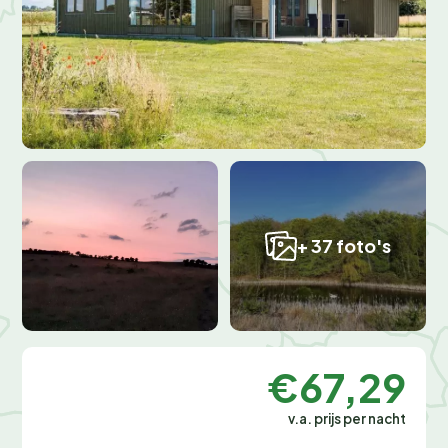
+ 37 foto's
€67,29
v.a. prijs per nacht