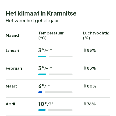
Het klimaat in Kramnitse
Het weer het gehele jaar
Temperatuur
Luchtvochtighei
Maand
(°C)
(%)
3°
Januari
85%
/-1°
3°
Februari
83%
/-1°
6°
Maart
80%
/1°
10°
April
76%
/3°