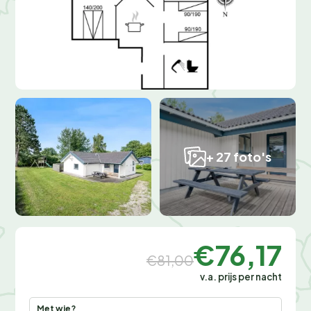
+ 27 foto's
€76,17
€81,00
v.a. prijs per nacht
Met wie?