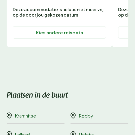
Deze accommodatie is helaas niet meer vrij
Deze ac
op de door jou gekozen datum.
op de d
Kies andere reisdata
Plaatsen in de buurt
Kramnitse
Rødby
Lolland
Holeby