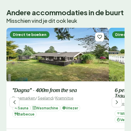
Andere accommodaties in de buurt
Misschien vind je dit ook leuk
Direct te boeken
Direct 
"Dagna" - 400m from the sea
6 perso
Traum
Denemarken
/
Seeland
/
Kramnitse
Denemar
Sauna
Wasmachine
Vriezer
Wifi
Barbecue
Verwa