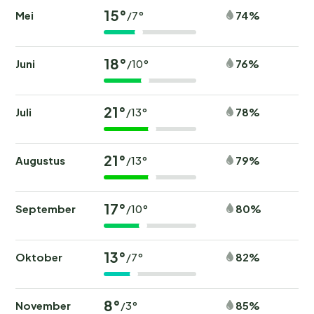
15°
Mei
74%
/7°
18°
Juni
76%
/10°
21°
Juli
78%
/13°
21°
Augustus
79%
/13°
17°
September
80%
/10°
13°
Oktober
82%
/7°
8°
November
85%
/3°