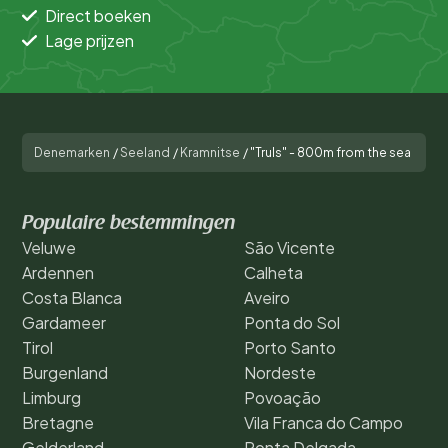
Direct boeken
Lage prijzen
Denemarken
/
Seeland
/
Kramnitse
/
"Truls" - 800m from the sea
Populaire bestemmingen
Veluwe
São Vicente
Ardennen
Calheta
Costa Blanca
Aveiro
Gardameer
Ponta do Sol
Tirol
Porto Santo
Burgenland
Nordeste
Limburg
Povoação
Bretagne
Vila Franca do Campo
Gelderland
Ponta Delgada