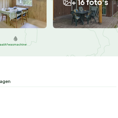
+ 16 foto's
aal
Afwasmachine
ragen