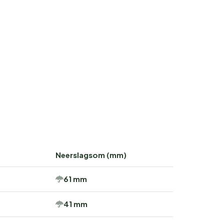
Neerslagsom (mm)
61 mm
41 mm