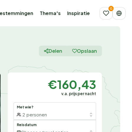
estemmingen
Thema's
Inspiratie
Delen
Opslaan
€160,43
v.a. prijs per nacht
Met wie?
2
personen
Reisdatum