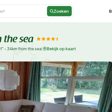
Zoeken
B
en?
 the sea
Bekijk op kaart
lf" - 34km from the sea
|