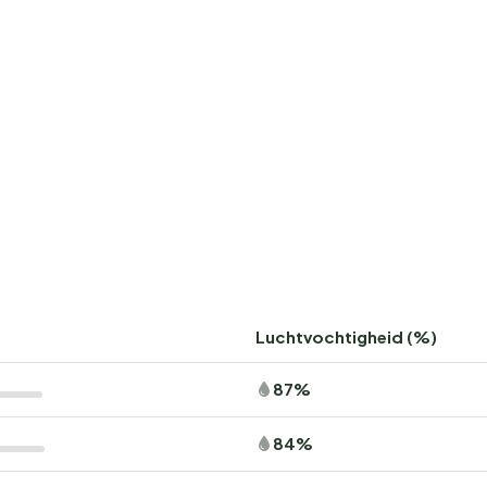
Luchtvochtigheid (%)
87%
84%