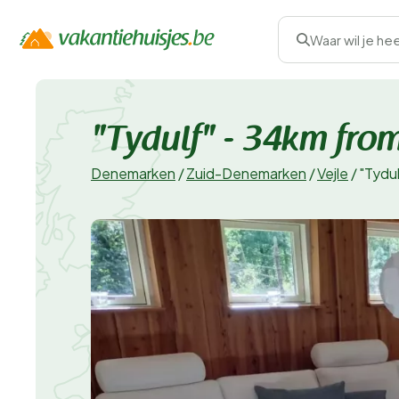
Waar wil je he
"Tydulf" - 34km from
Denemarken
/
Zuid-Denemarken
/
Vejle
/
"Tydu