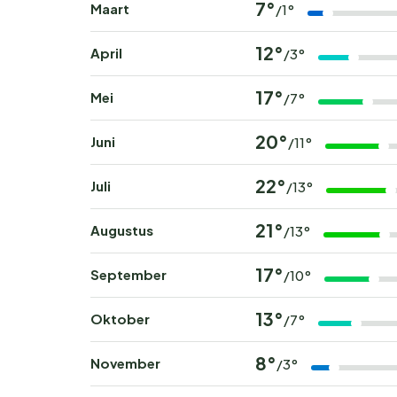
7°
Maart
/1°
12°
April
/3°
17°
Mei
/7°
20°
Juni
/11°
22°
Juli
/13°
21°
Augustus
/13°
17°
September
/10°
13°
Oktober
/7°
8°
November
/3°