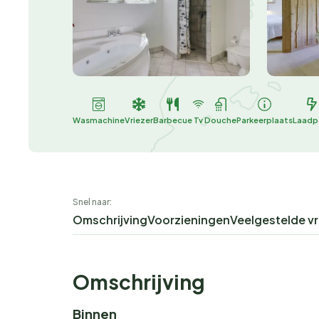
Wasmachine
Vriezer
Barbecue
Tv
Douche
Parkeerplaats
Laadp
Snel naar:
Omschrijving
Voorzieningen
Veelgestelde v
Omschrijving
Binnen