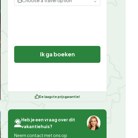
Choose a travel option
Ik ga boeken
De laagste prijsgarantie!
Heb je een vraag over dit
vakantiehuis?
Neem contact met ons op