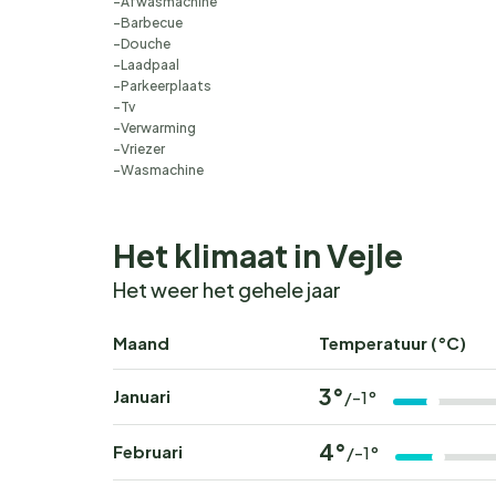
Afwasmachine
Barbecue
Douche
Laadpaal
Parkeerplaats
Tv
Verwarming
Vriezer
Wasmachine
Het klimaat in Vejle
Het weer het gehele jaar
Maand
Temperatuur (°C)
3°
Januari
/-1°
4°
Februari
/-1°