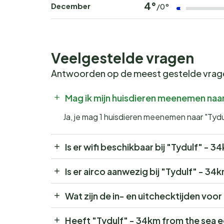
4°
December
/0°
Veelgestelde vragen
Antwoorden op de meest gestelde vra
Mag ik mijn huisdieren meenemen naar
Ja, je mag 1 huisdieren meenemen naar "Tydu
Is er wifi beschikbaar bij "Tydulf" - 
Is er airco aanwezig bij "Tydulf" - 34
Wat zijn de in- en uitchecktijden voo
Heeft "Tydulf" - 34km from the sea 