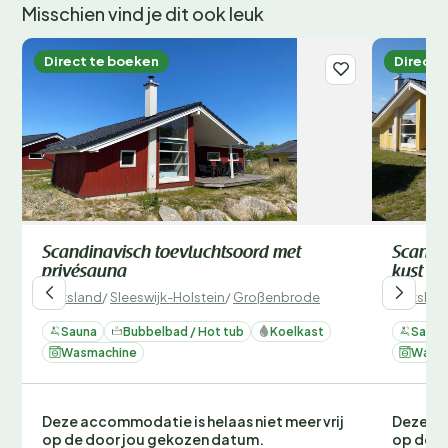
Misschien vind je dit ook leuk
Direct te boeken
Direct 
Scandinavisch toevluchtsoord met
Scandin
privésauna
kust
Duitsland
/
Sleeswijk-Holstein
/
Großenbrode
Duitslan
Sauna
Bubbelbad / Hot tub
Koelkast
Sauna
Wasmachine
Wasm
Deze accommodatie is helaas niet meer vrij
Deze ac
op de door jou gekozen datum.
op de d