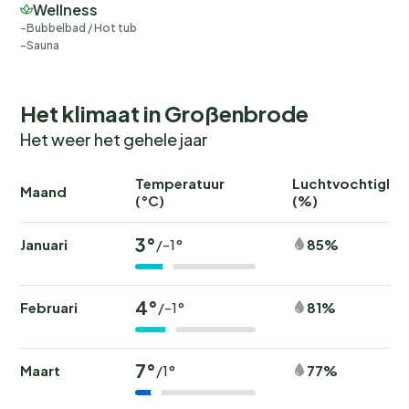
Wellness
Bubbelbad / Hot tub
Sauna
Het klimaat in Großenbrode
Het weer het gehele jaar
Temperatuur
Luchtvochtighei
Maand
(°C)
(%)
3°
Januari
85%
/-1°
4°
Februari
81%
/-1°
7°
Maart
77%
/1°