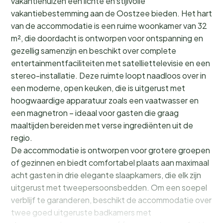
vakantiehuizen een lichte en stijlvolle
vakantiebestemming aan de Oostzee bieden. Het hart
van de accommodatie is een ruime woonkamer van 32
m², die doordacht is ontworpen voor ontspanning en
gezellig samenzijn en beschikt over complete
entertainmentfaciliteiten met satelliettelevisie en een
stereo-installatie. Deze ruimte loopt naadloos over in
een moderne, open keuken, die is uitgerust met
hoogwaardige apparatuur zoals een vaatwasser en
een magnetron – ideaal voor gasten die graag
maaltijden bereiden met verse ingrediënten uit de
regio.
De accommodatie is ontworpen voor grotere groepen
of gezinnen en biedt comfortabel plaats aan maximaal
acht gasten in drie elegante slaapkamers, die elk zijn
uitgerust met tweepersoonsbedden. Om een soepel
verblijf te garanderen, beschikt de accommodatie over
twee goed uitgeruste badkamers met