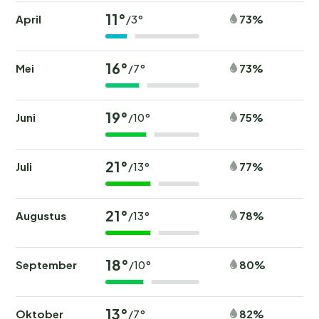
11°
April
73%
/3°
16°
Mei
73%
/7°
19°
Juni
75%
/10°
21°
Juli
77%
/13°
21°
Augustus
78%
/13°
18°
September
80%
/10°
13°
Oktober
82%
/7°