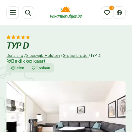
TYP D
|
Duitsland
/
Sleeswijk-Holstein
/
Großenbrode
/
TYP D
Bekijk op kaart
Delen
Opslaan