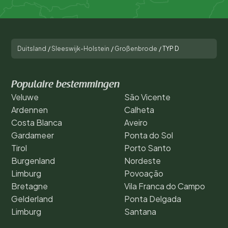
Duitsland
/
Sleeswijk-Holstein
/
Großenbrode
/
TYP D
Populaire bestemmingen
Veluwe
São Vicente
Ardennen
Calheta
Costa Blanca
Aveiro
Gardameer
Ponta do Sol
Tirol
Porto Santo
Burgenland
Nordeste
Limburg
Povoação
Bretagne
Vila Franca do Campo
Gelderland
Ponta Delgada
Limburg
Santana