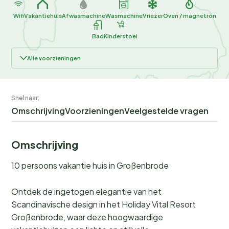
Wifi
Vakantiehuis
Afwasmachine
Wasmachine
Vriezer
Oven / magnetron
Bad
Kinderstoel
Alle voorzieningen
Snel naar:
Omschrijving
Voorzieningen
Veelgestelde vragen
Omschrijving
10 persoons vakantie huis in Großenbrode
Ontdek de ingetogen elegantie van het
Scandinavische design in het Holiday Vital Resort
Großenbrode, waar deze hoogwaardige