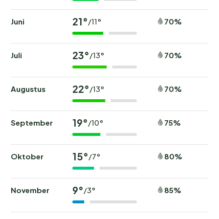
21°
Juni
70%
/11°
23°
Juli
70%
/13°
22°
Augustus
70%
/13°
19°
September
75%
/10°
15°
Oktober
80%
/7°
9°
November
85%
/3°