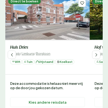
Direct te boeken
Direct 
Huis Dries
Hof va
België
/
Limburg
/
Borgloon
België
/
L
Wifi
Tuin
Vrijstaand
Koelkast
Sauna
Deze accommodatie is helaas niet meer vrij
Deze ac
op de door jou gekozen datum.
op de d
Kies andere reisdata