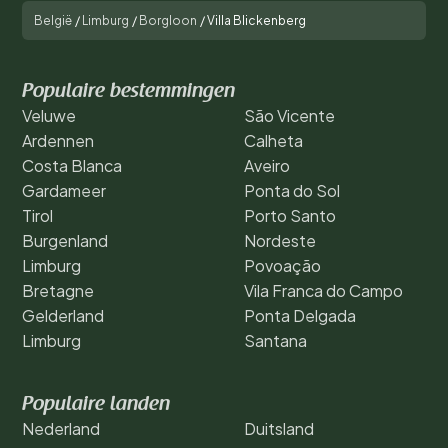
België
/
Limburg
/
Borgloon
/
Villa Blickenberg
Populaire bestemmingen
Veluwe
São Vicente
Ardennen
Calheta
Costa Blanca
Aveiro
Gardameer
Ponta do Sol
Tirol
Porto Santo
Burgenland
Nordeste
Limburg
Povoação
Bretagne
Vila Franca do Campo
Gelderland
Ponta Delgada
Limburg
Santana
Populaire landen
Nederland
Duitsland