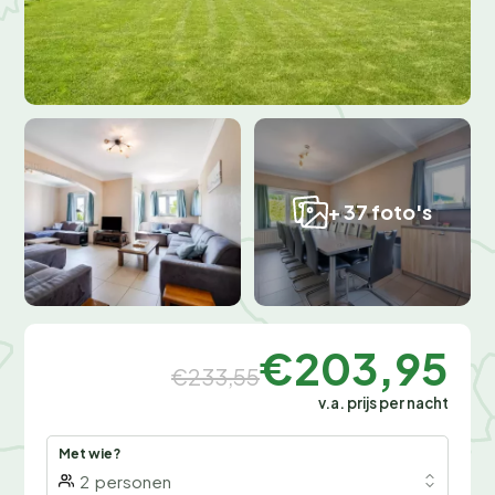
+ 37 foto's
€203,95
€233,55
v.a. prijs per nacht
Met wie?
2
personen