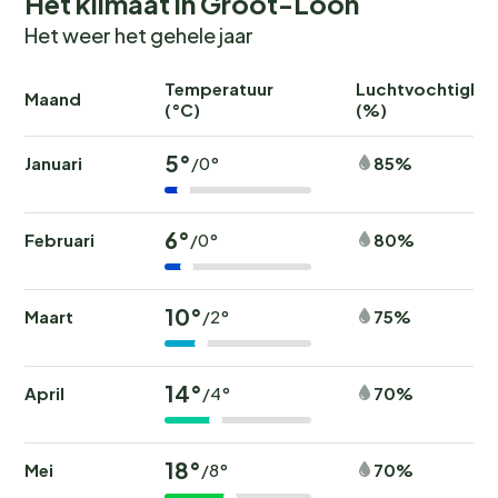
Het klimaat in Groot-Loon
Het weer het gehele jaar
Temperatuur
Luchtvochtighei
Maand
(°C)
(%)
5°
Januari
85%
/0°
6°
Februari
80%
/0°
10°
Maart
75%
/2°
14°
April
70%
/4°
18°
Mei
70%
/8°