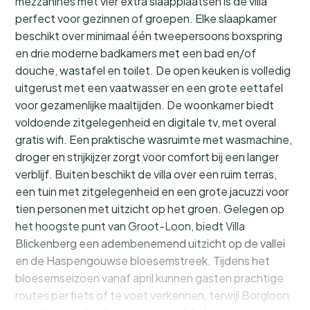
mezzanines met vier extra slaapplaatsen is de villa
perfect voor gezinnen of groepen. Elke slaapkamer
beschikt over minimaal één tweepersoons boxspring
en drie moderne badkamers met een bad en/of
douche, wastafel en toilet. De open keuken is volledig
uitgerust met een vaatwasser en een grote eettafel
voor gezamenlijke maaltijden. De woonkamer biedt
voldoende zitgelegenheid en digitale tv, met overal
gratis wifi. Een praktische wasruimte met wasmachine,
droger en strijkijzer zorgt voor comfort bij een langer
verblijf. Buiten beschikt de villa over een ruim terras,
een tuin met zitgelegenheid en een grote jacuzzi voor
tien personen met uitzicht op het groen. Gelegen op
het hoogste punt van Groot-Loon, biedt Villa
Blickenberg een adembenemend uitzicht op de vallei
en de Haspengouwse bloesemstreek. Tijdens het
bloesemseizoen vanaf april kunnen gasten prachtige
routes per fiets of te voet verkennen, terwijl Borgloon