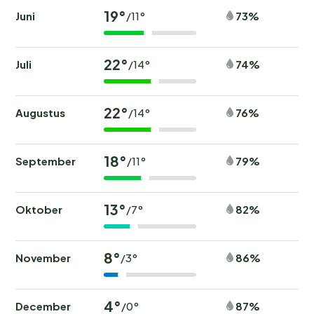
19°
Juni
73%
/11°
22°
Juli
74%
/14°
22°
Augustus
76%
/14°
18°
September
79%
/11°
13°
Oktober
82%
/7°
8°
November
86%
/3°
4°
December
87%
/0°