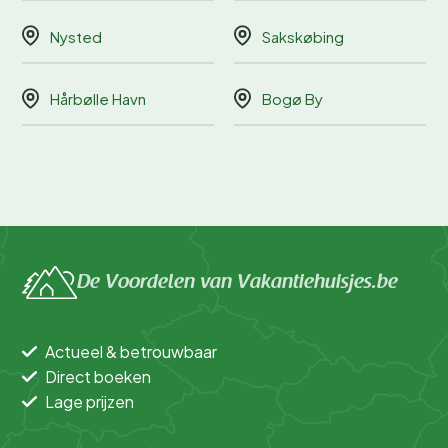
Nysted
Sakskøbing
Hårbølle Havn
Bogø By
De Voordelen van Vakantiehuisjes.be
Actueel & betrouwbaar
Direct boeken
Lage prijzen