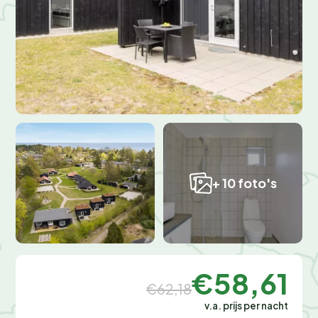
+ 10 foto's
€58,61
€62,18
v.a. prijs per nacht