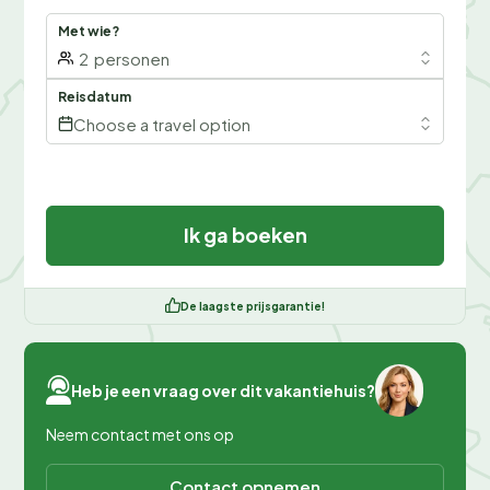
Met wie?
2
personen
Reisdatum
Choose a travel option
Ik ga boeken
De laagste prijsgarantie!
Heb je een vraag over dit vakantiehuis?
Neem contact met ons op
Contact opnemen