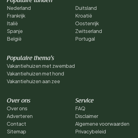
Populaire landen
Nederland
Duitsland
Frankrijk
Kroatië
Italië
Oostenrijk
Spanje
Zwitserland
België
Portugal
Populaire thema's
Vakantiehuizen met zwembad
Vakantiehuizen met hond
Vakantiehuizen aan zee
Over ons
Service
Over ons
FAQ
Adverteren
Disclaimer
Contact
Algemene voorwaarden
Sitemap
Privacybeleid