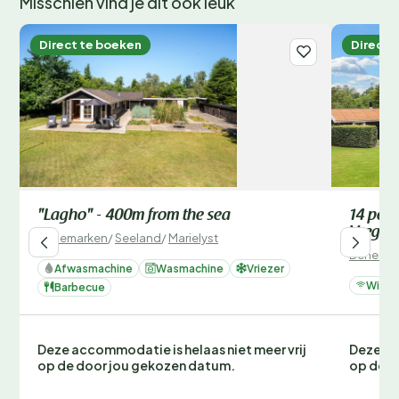
Misschien vind je dit ook leuk
Direct te boeken
Direct 
"Lagho" - 400m from the sea
14 pers
Vægger
Denemarken
/
Seeland
/
Marielyst
Denemar
Afwasmachine
Wasmachine
Vriezer
Wifi
Barbecue
Deze accommodatie is helaas niet meer vrij
Deze ac
op de door jou gekozen datum.
op de d