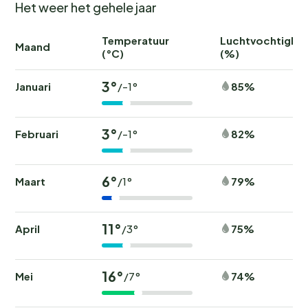
Het weer het gehele jaar
Temperatuur
Luchtvochtighei
Maand
(°C)
(%)
3°
Januari
85%
/-1°
3°
Februari
82%
/-1°
6°
Maart
79%
/1°
11°
April
75%
/3°
16°
Mei
74%
/7°