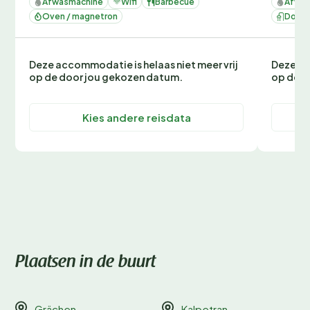
Afwasmachine
Wifi
Barbecue
Afwas
Oven / magnetron
Douc
Deze accommodatie is helaas niet meer vrij
Deze ac
op de door jou gekozen datum.
op de d
Kies andere reisdata
Plaatsen in de buurt
Grächen
Kalpetran