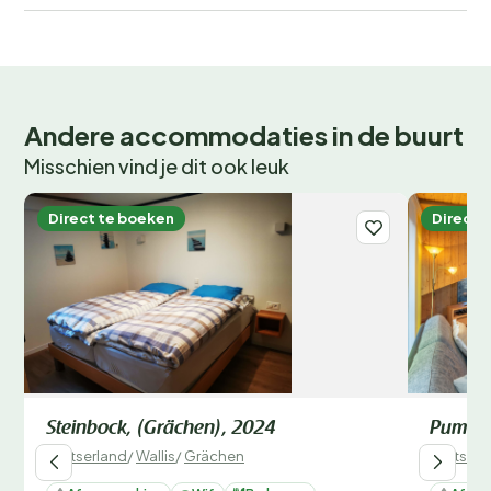
Andere accommodaties in de buurt
Misschien vind je dit ook leuk
Direct te boeken
Direct 
Steinbock, (Grächen), 2024
Pumuck
Zwitserland
/
Wallis
/
Grächen
Zwitserl