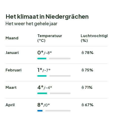
Het klimaat in Niedergrächen
Het weer het gehele jaar
Temperatuur
Luchtvochtighei
Maand
(°C)
(%)
0°
Januari
78%
/-8°
1°
Februari
75%
/-7°
4°
Maart
71%
/-4°
8°
April
67%
/0°