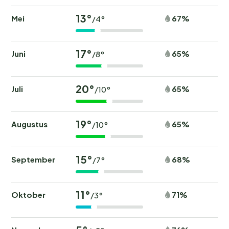
13°
Mei
67%
/4°
17°
Juni
65%
/8°
20°
Juli
65%
/10°
19°
Augustus
65%
/10°
15°
September
68%
/7°
11°
Oktober
71%
/3°