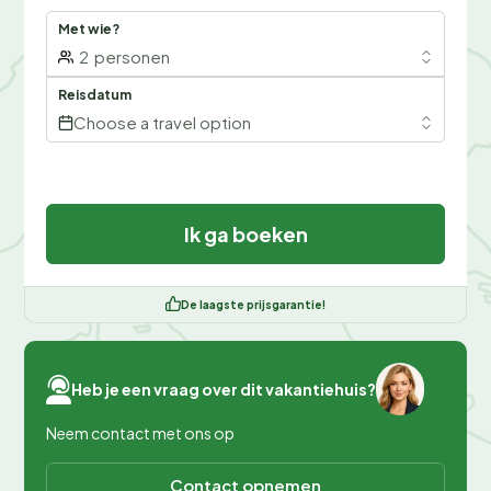
Met wie?
2
personen
Reisdatum
Choose a travel option
Ik ga boeken
De laagste prijsgarantie!
Heb je een vraag over dit vakantiehuis?
Neem contact met ons op
Contact opnemen