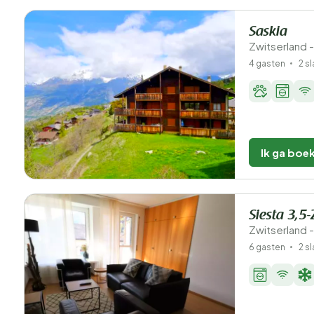
Saskia
Zwitserland -
4 gasten
2 s
Ik ga boe
Siesta 3,
Zwitserland -
6 gasten
2 s