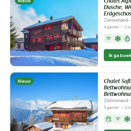
Nieuw
Chalet Al
Dusche, W
Erdgescho
Zwitserland -
4 gasten
2 s
Ik ga boe
Nieuw
Chalet Saf
Bettwohnu
Bettwohn
Zwitserland -
5 gasten
2 s