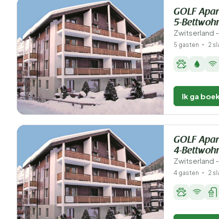
GOLF Apar
5-Bettwoh
Zwitserland -
5 gasten
2 s
Ik ga boe
GOLF Apar
4-Bettwoh
Zwitserland -
4 gasten
2 s