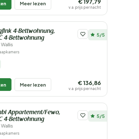
€ 197,79
ken
Meer lezen
v.a. prijs per nacht
gfink 4-Bettwohnung,
5/5
C 4-Bettwohnung
 Wallis
laapkamers
€ 136,86
ken
Meer lezen
v.a. prijs per nacht
mbi Appartement/Fewo,
5/5
C 4-Bettwohnung
 Wallis
laapkamers