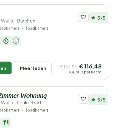
5/5
 Wallis - Bürchen
laapkamers
1 badkamers
€ 116,48
€137,86
ken
Meer lezen
v.a. prijs per nacht
5-Zimmer-Wohnung
5/5
 Wallis - Leukerbad
laapkamers
1 badkamers