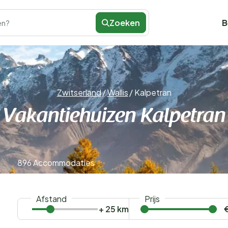
Zoeken
B
en?
Zwitserland
/
Wallis
/
Kalpetran
Vakantiehuizen Kalpetran
896 Accommodaties
Afstand
Prijs
+ 25 km