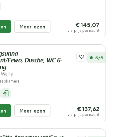
€ 145,07
ken
Meer lezen
v.a. prijs per nacht
rgsunna
5/5
nt/Fewo, Dusche, WC 6-
ung
 Wallis
laapkamers
€ 137,62
ken
Meer lezen
v.a. prijs per nacht