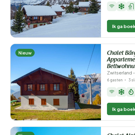
Ik ga boe
Nieuw
Chalet Bä
Apparteme
Bettwohn
Zwitserland -
6 gasten
3 s
Ik ga boe