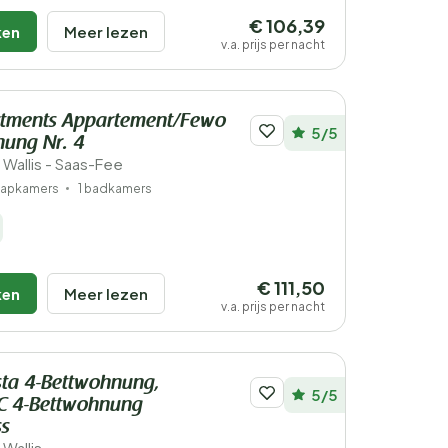
€ 106,39
ken
Meer lezen
v.a. prijs per nacht
tments Appartement/Fewo
5/5
nung Nr. 4
 Wallis - Saas-Fee
laapkamers
1 badkamers
€ 111,50
ken
Meer lezen
v.a. prijs per nacht
sta 4-Bettwohnung,
5/5
C 4-Bettwohnung
ss
 Wallis