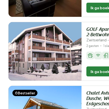
Ik ga boe
GOLF Apar
2-Bettwoh
Zwitserland -
2 gasten
1 s
Ik ga boe
Bestseller
Chalet Avi
Dusche, W
Erdgescho
Zwitserland -