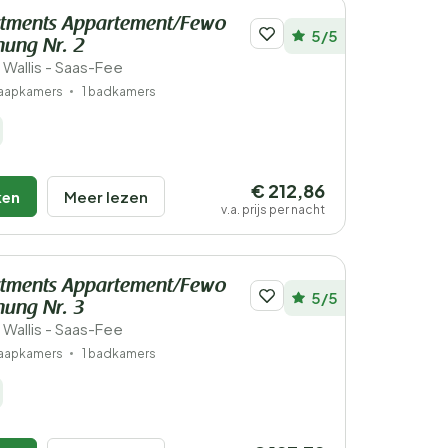
tments Appartement/Fewo
5/5
nung Nr. 2
 Wallis - Saas-Fee
laapkamers
1 badkamers
€ 212,86
ken
Meer lezen
v.a. prijs per nacht
tments Appartement/Fewo
5/5
nung Nr. 3
 Wallis - Saas-Fee
laapkamers
1 badkamers