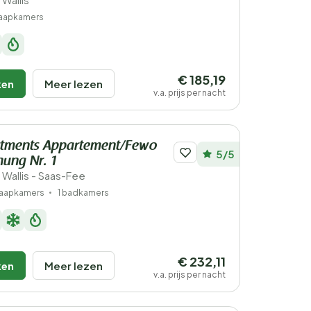
laapkamers
€ 185,19
ken
Meer lezen
v.a. prijs per nacht
tments Appartement/Fewo
5/5
ung Nr. 1
 Wallis - Saas-Fee
laapkamers
1 badkamers
€ 232,11
ken
Meer lezen
v.a. prijs per nacht