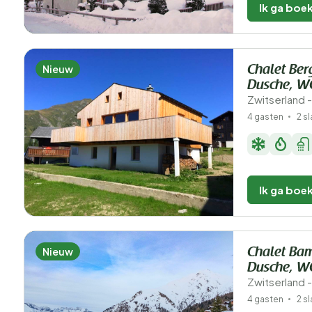
Ik ga boe
Nieuw
Chalet Ber
Dusche, W
Zwitserland -
4 gasten
2 s
Ik ga boe
Nieuw
Chalet Ba
Dusche, W
Zwitserland -
4 gasten
2 s