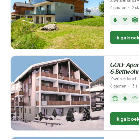
4 gasten
2 s
Ik ga boe
GOLF Apar
6-Bettwohn
Zwitserland -
6 gasten
3 s
Ik ga boe