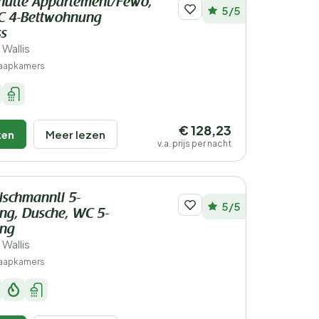
phütte Appartement/Fewo,
5/5
C 4-Bettwohnung
ss
 Wallis
laapkamers
€ 128,23
ken
Meer lezen
v.a. prijs per nacht
lischmannli 5-
5/5
ng, Dusche, WC 5-
ung
 Wallis
laapkamers