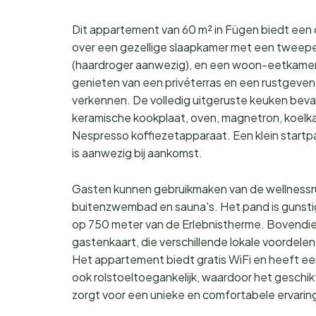
Dit appartement van 60 m² in Fügen biedt een 
over een gezellige slaapkamer met een tweep
(haardroger aanwezig), en een woon-eetkame
genieten van een privéterras en een rustgeve
verkennen. De volledig uitgeruste keuken bevat
keramische kookplaat, oven, magnetron, koelka
Nespresso koffiezetapparaat. Een klein start
is aanwezig bij aankomst.
Gasten kunnen gebruikmaken van de wellnessru
buitenzwembad en sauna's. Het pand is gunsti
op 750 meter van de Erlebnistherme. Bovendien
gastenkaart, die verschillende lokale voordelen
Het appartement biedt gratis WiFi en heeft ee
ook rolstoeltoegankelijk, waardoor het geschikt 
zorgt voor een unieke en comfortabele ervarin