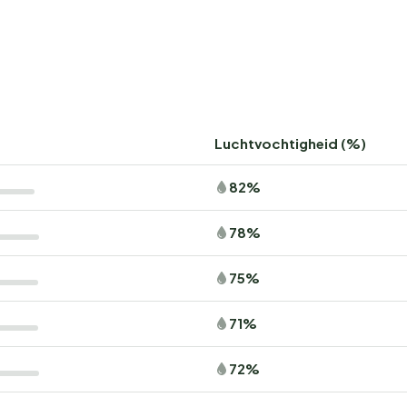
Luchtvochtigheid (%)
82%
78%
75%
71%
72%