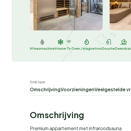
Afwasmachine
Vriezer
Tv
Oven / magnetron
Douche
Zwemba
Snel naar:
Omschrijving
Voorzieningen
Veelgestelde v
Omschrijving
Premium appartement met infraroodsauna