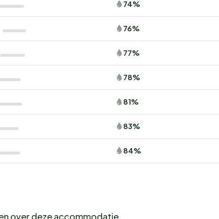
74%
76%
77%
78%
81%
83%
84%
gen over deze accommodatie