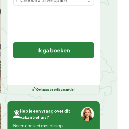
Choose a travel option
Ik ga boeken
De laagste prijsgarantie!
Heb je een vraag over dit
vakantiehuis?
Neem contact met ons op