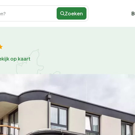
Zoeken
B
en?
kijk op kaart