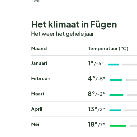
Wifi
Het klimaat in Fügen
Het weer het gehele jaar
Maand
Temperatuur (°C)
1°
Januari
/-6°
4°
Februari
/-5°
8°
Maart
/-2°
13°
April
/2°
18°
Mei
/7°