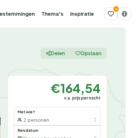
estemmingen
Thema's
Inspiratie
Delen
Opslaan
€164,54
v.a. prijs per nacht
Met wie?
2
personen
Reisdatum