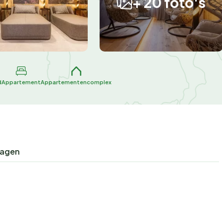
+ 20 foto's
d
Appartement
Appartementencomplex
ragen