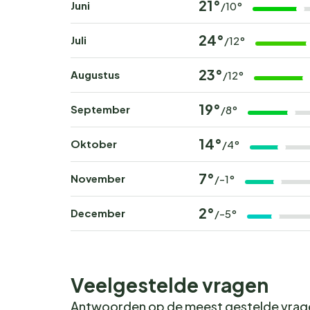
21°
Juni
/10°
24°
Juli
/12°
23°
Augustus
/12°
19°
September
/8°
14°
Oktober
/4°
7°
November
/-1°
2°
December
/-5°
Veelgestelde vragen
Antwoorden op de meest gestelde vra