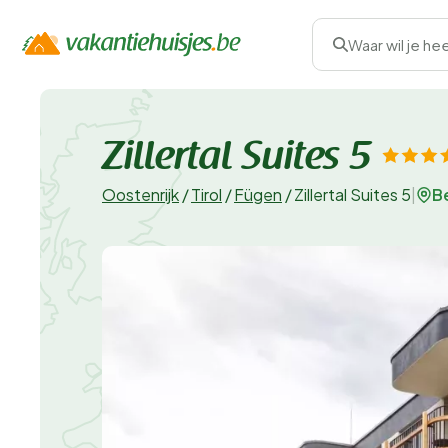
Waar wil je he
Zillertal Suites 5
Be
Oostenrijk
/
Tirol
/
Fügen
/
Zillertal Suites 5
|