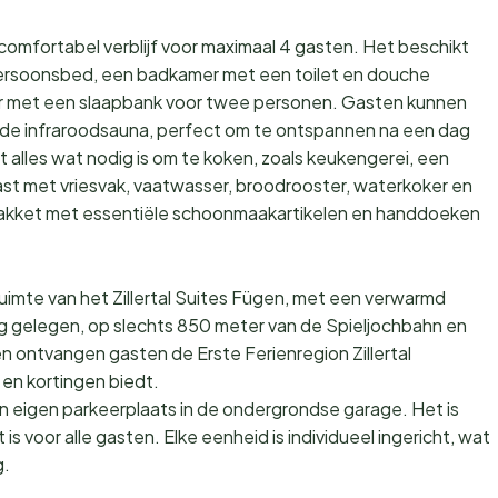
comfortabel verblijf voor maximaal 4 gasten. Het beschikt
ersoonsbed, een badkamer met een toilet en douche
r met een slaapbank voor twee personen. Gasten kunnen
nde infraroodsauna, perfect om te ontspannen na een dag
 alles wat nodig is om te koken, zoals keukengerei, een
st met vriesvak, vaatwasser, broodrooster, waterkoker en
pakket met essentiële schoonmaakartikelen en handdoeken
imte van het Zillertal Suites Fügen, met een verwarmd
g gelegen, op slechts 850 meter van de Spieljochbahn en
 ontvangen gasten de Erste Ferienregion Zillertal
 en kortingen biedt.
n eigen parkeerplaats in de ondergrondse garage. Het is
is voor alle gasten. Elke eenheid is individueel ingericht, wat
g.