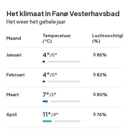
Het klimaat in Fanø Vesterhavsbad
Het weer het gehele jaar
Temperatuur
Luchtvochtighei
Maand
(°C)
(%)
4°
Januari
85%
/0°
4°
Februari
82%
/0°
7°
Maart
80%
/2°
11°
April
76%
/4°