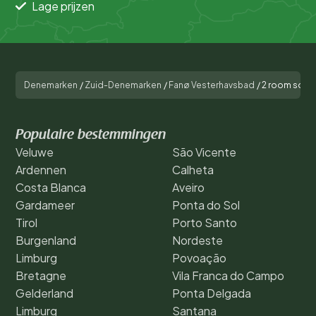
Lage prijzen
Denemarken
/
Zuid-Denemarken
/
Fanø Vesterhavsbad
/
2 room south
Populaire bestemmingen
Veluwe
São Vicente
Ardennen
Calheta
Costa Blanca
Aveiro
Gardameer
Ponta do Sol
Tirol
Porto Santo
Burgenland
Nordeste
Limburg
Povoação
Bretagne
Vila Franca do Campo
Gelderland
Ponta Delgada
Limburg
Santana