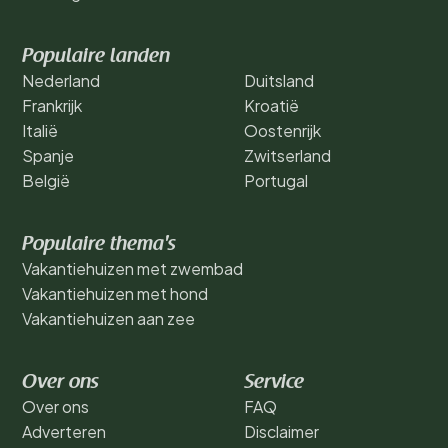
Populaire landen
Nederland
Duitsland
Frankrijk
Kroatië
Italië
Oostenrijk
Spanje
Zwitserland
België
Portugal
Populaire thema's
Vakantiehuizen met zwembad
Vakantiehuizen met hond
Vakantiehuizen aan zee
Over ons
Service
Over ons
FAQ
Adverteren
Disclaimer