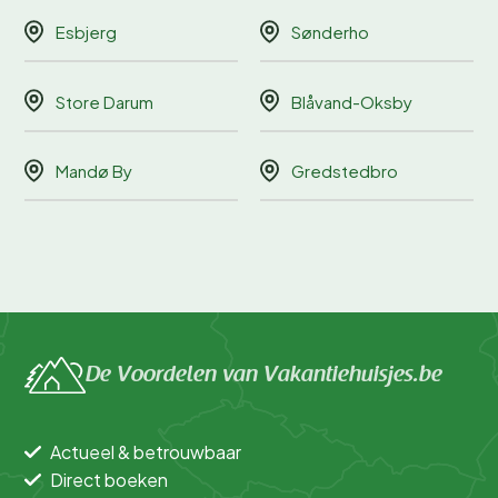
Esbjerg
Sønderho
Store Darum
Blåvand-Oksby
Mandø By
Gredstedbro
De Voordelen van Vakantiehuisjes.be
Actueel & betrouwbaar
Direct boeken