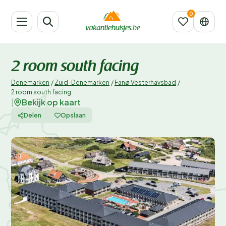
2 room south facing
Denemarken
/
Zuid-Denemarken
/
Fanø Vesterhavsbad
/
2 room south facing
Bekijk op kaart
|
Delen
Opslaan