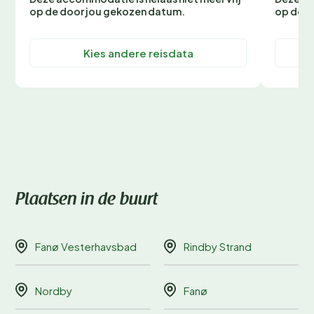
op de door jou gekozen datum.
op de d
Kies andere reisdata
Plaatsen in de buurt
Fanø Vesterhavsbad
Rindby Strand
Nordby
Fanø