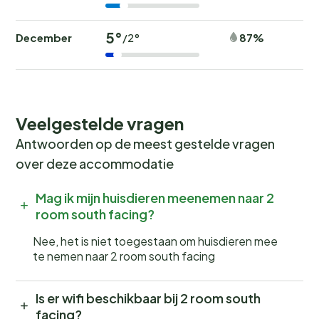
5°
December
87%
/2°
Veelgestelde vragen
Antwoorden op de meest gestelde vragen
over deze accommodatie
Mag ik mijn huisdieren meenemen naar 2
room south facing?
Nee, het is niet toegestaan om huisdieren mee
te nemen naar 2 room south facing
Is er wifi beschikbaar bij 2 room south
facing?