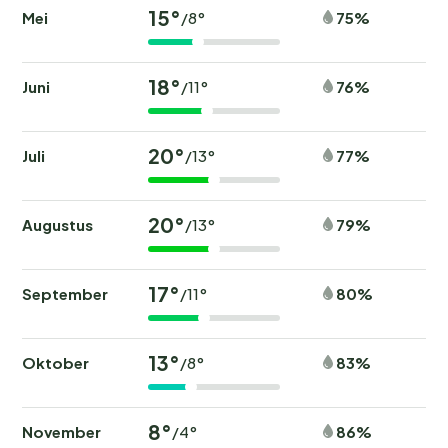
15°
Mei
75%
/8°
18°
Juni
76%
/11°
20°
Juli
77%
/13°
20°
Augustus
79%
/13°
17°
September
80%
/11°
13°
Oktober
83%
/8°
8°
November
86%
/4°