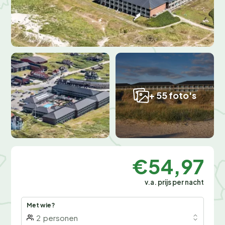
+ 55 foto's
€54,97
v.a. prijs per nacht
Met wie?
2
personen