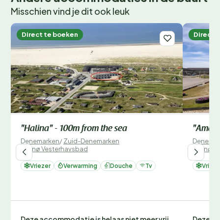
Misschien vind je dit ook leuk
Direct te boeken
Direct 
"Halina" - 100m from the sea
"Ama" 
Denemarken
/
Zuid-Denemarken
Denemar
/
Fanø Vesterhavsbad
/
Fanø V
Vriezer
Verwarming
Douche
Tv
Vrieze
Deze accommodatie is helaas niet meer vrij
Deze ac