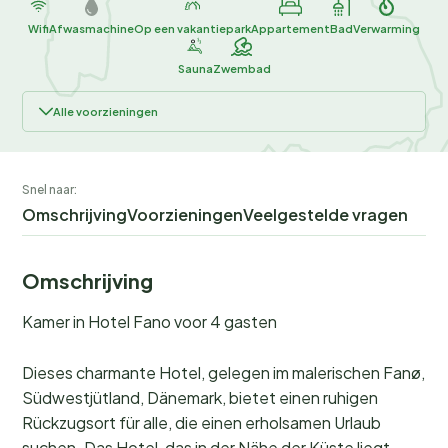
Wifi
Afwasmachine
Op een vakantiepark
Appartement
Bad
Verwarming
Sauna
Zwembad
Alle voorzieningen
Snel naar:
Omschrijving
Voorzieningen
Veelgestelde vragen
Omschrijving
Kamer in Hotel Fano voor 4 gasten
Dieses charmante Hotel, gelegen im malerischen Fanø,
Südwestjütland, Dänemark, bietet einen ruhigen
Rückzugsort für alle, die einen erholsamen Urlaub
suchen. Das Hotel, das in der Nähe der Küste liegt,