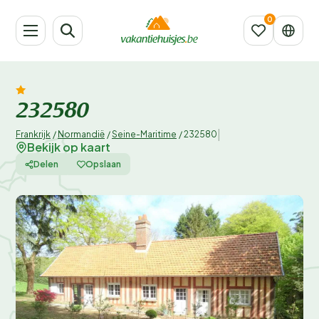
232580
|
Frankrijk
/
Normandië
/
Seine-Maritime
/
232580
Bekijk op kaart
Delen
Opslaan