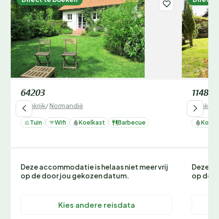
64203
114875
Frankrijk
/
Normandië
Frankrijk
Tuin
Wifi
Koelkast
Barbecue
Koelk
Deze accommodatie is helaas niet meer vrij
Deze ac
op de door jou gekozen datum.
op de d
Kies andere reisdata