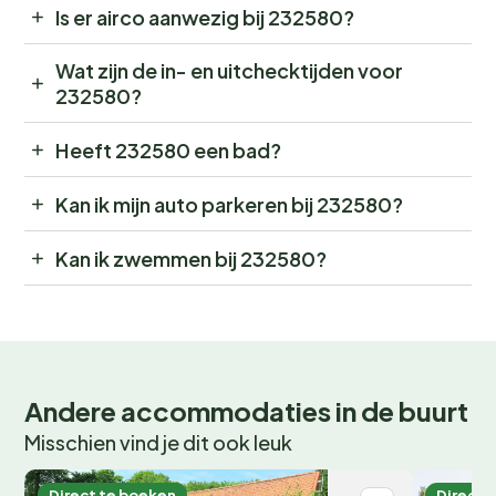
Is er airco aanwezig bij 232580?
Wat zijn de in- en uitchecktijden voor
232580?
Heeft 232580 een bad?
Kan ik mijn auto parkeren bij 232580?
Kan ik zwemmen bij 232580?
Andere accommodaties in de buurt
Misschien vind je dit ook leuk
Direct te boeken
Direct 