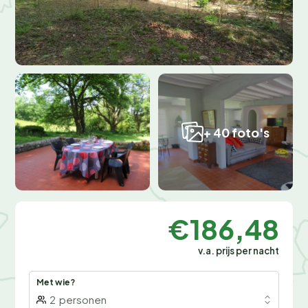
+ 40 foto's
€186,48
v.a. prijs per nacht
Met wie?
2
personen