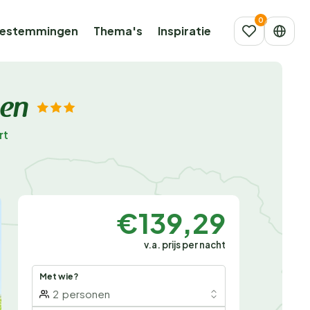
estemmingen
Thema's
Inspiratie
gen
rt
€139,29
v.a. prijs per nacht
Met wie?
2
personen