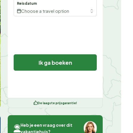
Reisdatum
Choose a travel option
Ik ga boeken
De laagste prijsgarantie!
Heb je een vraag over dit
vakantiehuis?