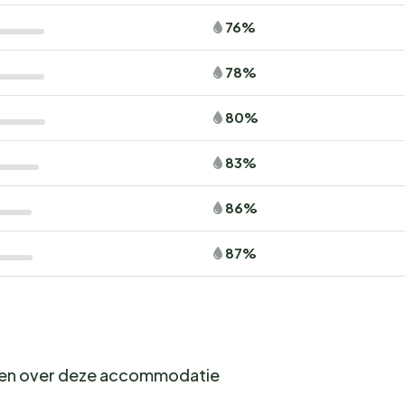
76%
78%
80%
83%
86%
87%
gen over deze accommodatie