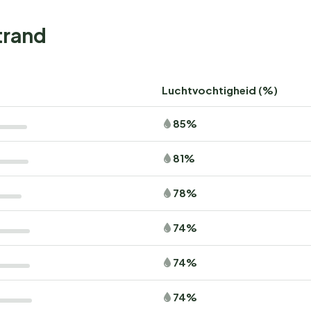
trand
Luchtvochtigheid (%)
85%
81%
78%
74%
74%
74%