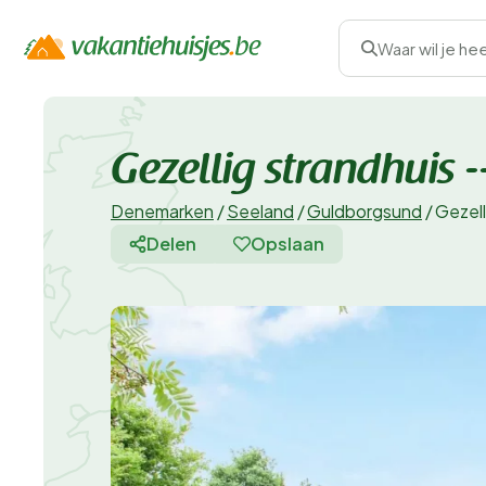
Waar wil je he
Gezellig strandhuis
Denemarken
/
Seeland
/
Guldborgsund
/
Gezel
Delen
Opslaan