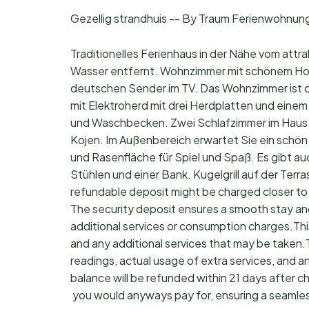
Gezellig strandhuis -- By Traum Ferienwohnun
Traditionelles Ferienhaus in der Nähe vom attr
Wasser entfernt. Wohnzimmer mit schönem Holz
deutschen Sender im TV. Das Wohnzimmer ist of
mit Elektroherd mit drei Herdplatten und eine
und Waschbecken. Zwei Schlafzimmer im Haus; 
Kojen. Im Außenbereich erwartet Sie ein sch
und Rasenfläche für Spiel und Spaß. Es gibt au
Stühlen und einer Bank. Kugelgrill auf der Te
refundable deposit might be charged closer to
The security deposit ensures a smooth stay an
additional services or consumption charges.Thi
and any additional services that may be taken.
readings, actual usage of extra services, and a
balance will be refunded within 21 days after 
you would anyways pay for, ensuring a seamle