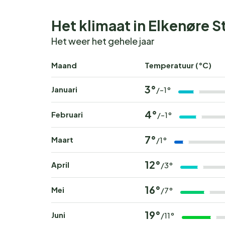
Het klimaat in Elkenøre S
Het weer het gehele jaar
Maand
Temperatuur (°C)
3°
Januari
/-1°
4°
Februari
/-1°
7°
Maart
/1°
12°
April
/3°
16°
Mei
/7°
19°
Juni
/11°