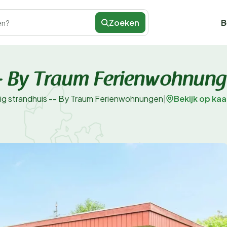
Zoeken
B
en?
 -- By Traum Ferienwohnun
Bekijk op kaa
lig strandhuis -- By Traum Ferienwohnungen
|