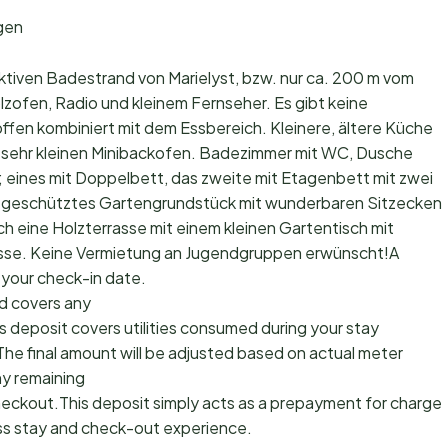
gen
aktiven Badestrand von Marielyst, bzw. nur ca. 200 m vom
ofen, Radio und kleinem Fernseher. Es gibt keine
fen kombiniert mit dem Essbereich. Kleinere, ältere Küche
m sehr kleinen Minibackofen. Badezimmer mit WC, Dusche
eines mit Doppelbett, das zweite mit Etagenbett mit zwei
ön geschütztes Gartengrundstück mit wunderbaren Sitzecken
ch eine Holzterrasse mit einem kleinen Gartentisch mit
rrasse. Keine Vermietung an Jugendgruppen erwünscht!A
 your check-in date.
d covers any
s deposit covers utilities consumed during your stay
The final amount will be adjusted based on actual meter
ny remaining
checkout.This deposit simply acts as a prepayment for charges
ss stay and check-out experience.