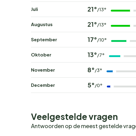
21°
Juli
/13°
21°
Augustus
/13°
17°
September
/10°
13°
Oktober
/7°
8°
November
/3°
5°
December
/0°
Veelgestelde vragen
Antwoorden op de meest gestelde vra