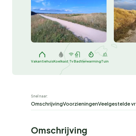
Vakantiehuis
Koelkast
Tv
Bad
Verwarming
Tuin
Snel naar:
Omschrijving
Voorzieningen
Veelgestelde v
Omschrijving