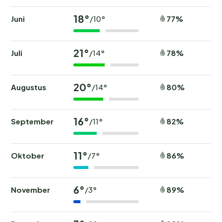
18°
Juni
77%
/10°
21°
Juli
78%
/14°
20°
Augustus
80%
/14°
16°
September
82%
/11°
11°
Oktober
86%
/7°
6°
November
89%
/3°