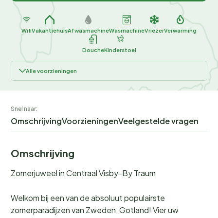
Wifi
Vakantiehuis
Afwasmachine
Wasmachine
Vriezer
Verwarming
Douche
Kinderstoel
Alle voorzieningen
Snel naar:
Omschrijving
Voorzieningen
Veelgestelde vragen
Omschrijving
Zomerjuweel in Centraal Visby-By Traum
Welkom bij een van de absoluut populairste
zomerparadijzen van Zweden, Gotland! Vier uw