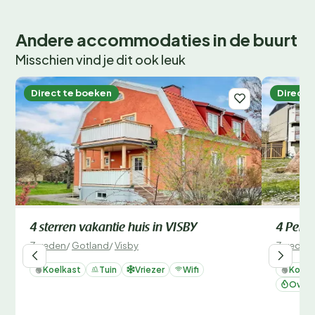
Andere accommodaties in de buurt
Misschien vind je dit ook leuk
Direct te boeken
Direct 
4 sterren vakantie huis in VISBY
4 Perso
Zweden
/
Gotland
/
Visby
Zweden
Koelkast
Tuin
Vriezer
Wifi
Koelk
Oven 