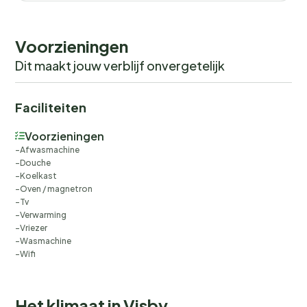
Tip: Gotland biedt magische zonsondergangen, mis
Voorzieningen
deze niet bij de boulevard of waarom niet met de auto
naar de Ekstakust rijden om de zon tussen de Karlsö-
Dit maakt jouw verblijf onvergetelijk
eilanden onder te zien gaan. Onverslaanbaar!
Faciliteiten
Voorzieningen
Afwasmachine
Douche
Koelkast
Oven / magnetron
Tv
Verwarming
Vriezer
Wasmachine
Wifi
Het klimaat in Visby