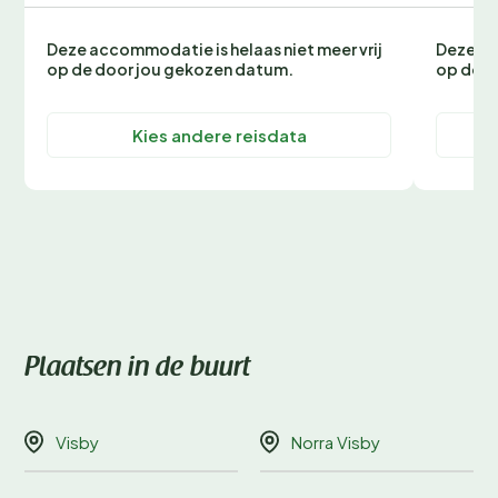
Deze accommodatie is helaas niet meer vrij
Deze ac
op de door jou gekozen datum.
op de d
Kies andere reisdata
Plaatsen in de buurt
Visby
Norra Visby