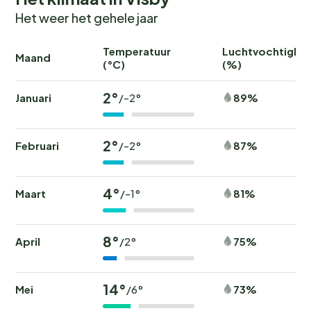
Het weer het gehele jaar
Temperatuur
Luchtvochtighei
Maand
(°C)
(%)
2°
Januari
89%
/-2°
2°
Februari
87%
/-2°
4°
Maart
81%
/-1°
8°
April
75%
/2°
14°
Mei
73%
/6°