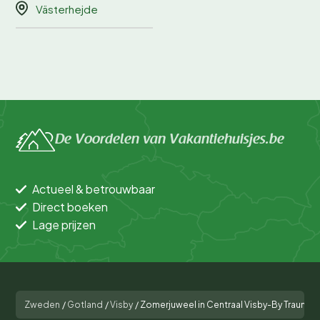
Västerhejde
De Voordelen van Vakantiehuisjes.be
Actueel & betrouwbaar
Direct boeken
Lage prijzen
Zweden
/
Gotland
/
Visby
/
Zomerjuweel in Centraal Visby-By Traum