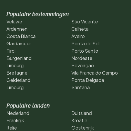
Populaire bestemmingen
Veluwe
São Vicente
Ardennen
Calheta
Costa Blanca
Aveiro
Gardameer
Ponta do Sol
Tirol
Porto Santo
Burgenland
Nordeste
Limburg
Povoação
Bretagne
Vila Franca do Campo
Gelderland
Ponta Delgada
Limburg
Santana
Populaire landen
Nederland
Duitsland
Frankrijk
Kroatië
Italië
Oostenrijk