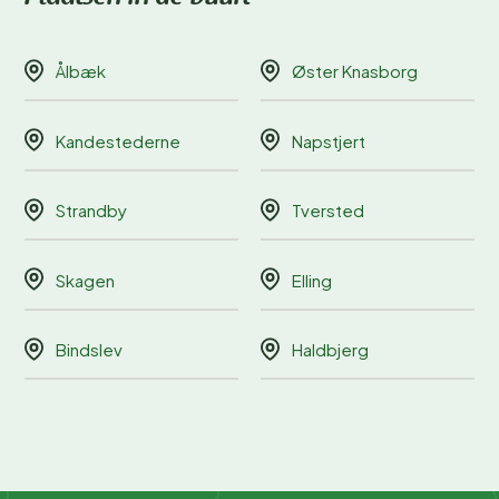
Ålbæk
Øster Knasborg
Kandestederne
Napstjert
Strandby
Tversted
Skagen
Elling
Bindslev
Haldbjerg