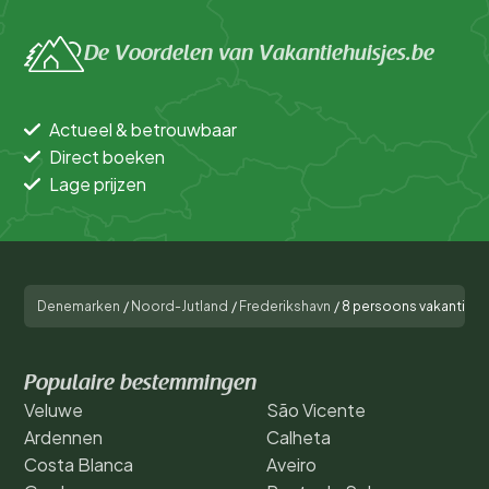
De Voordelen van Vakantiehuisjes.be
Actueel & betrouwbaar
Direct boeken
Lage prijzen
Denemarken
/
Noord-Jutland
/
Frederikshavn
/
8 persoons vakantie hu
Populaire bestemmingen
Veluwe
São Vicente
Ardennen
Calheta
Costa Blanca
Aveiro