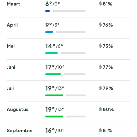
6°
Maart
81%
/0°
9°
April
76%
/3°
14°
Mei
75%
/6°
17°
Juni
77%
/10°
19°
Juli
79%
/13°
19°
Augustus
80%
/13°
16°
September
81%
/10°