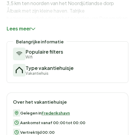
3,5 km ten noorden van het Noordjütlandse dorp
Ålbæk met zijn kleine haven. Talrijke
bezienswaardigheden in het noorden van Denemarken
zijn vanaf hier goed bereikbaar en vormen zo een
Lees meer
geschikt doel voor dagtochten, waaronder Skagen,
Råbjerg Mile, het Noordzee-Oceanarium, een
Belangrijke informatie
arendreservaat en verschillende mooie golfbanen.
Populaire filters
Wifi
Geen verhuur aan jeugdgroepen gewenst!
Type vakantiehuisje
Vakantiehuis
Over het vakantiehuisje
Gelegen in
Frederikshavn
Aankomst vanaf 00:00 tot 00:00
Vertrektijd 00:00