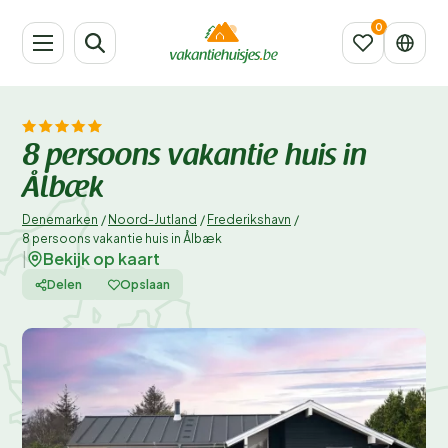
8 persoons vakantie huis in
Ålbæk
Denemarken
/
Noord-Jutland
/
Frederikshavn
/
8 persoons vakantie huis in Ålbæk
Bekijk op kaart
|
Delen
Opslaan