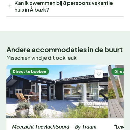
Kan ik zwemmen bij 8 persoons vakantie
huis in Ålbæk?
Andere accommodaties in de buurt
Misschien vind je dit ook leuk
Direct te boeken
Direct 
Meerzicht Toevluchtsoord -- By Traum
"Lewe" 