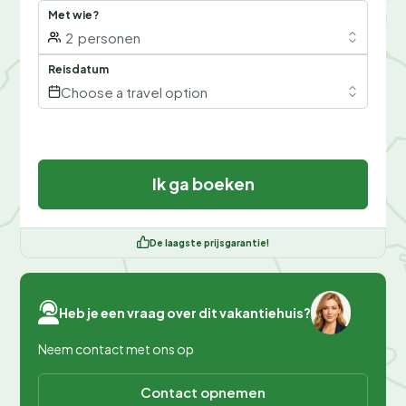
Met wie?
2
personen
Reisdatum
Choose a travel option
Ik ga boeken
De laagste prijsgarantie!
Heb je een vraag over dit vakantiehuis?
Neem contact met ons op
Contact opnemen