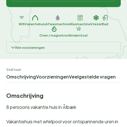
Wifi
Vakantiehuis
Afwasmachine
Wasmachine
Vriezer
Bad
Oven / magnetron
Kinderstoel
Alle voorzieningen
Snel naar:
Omschrijving
Voorzieningen
Veelgestelde vragen
Omschrijving
8 persoons vakantie huis in Ålbæk
Vakantiehuis met whirlpool voor ontspannende uren in