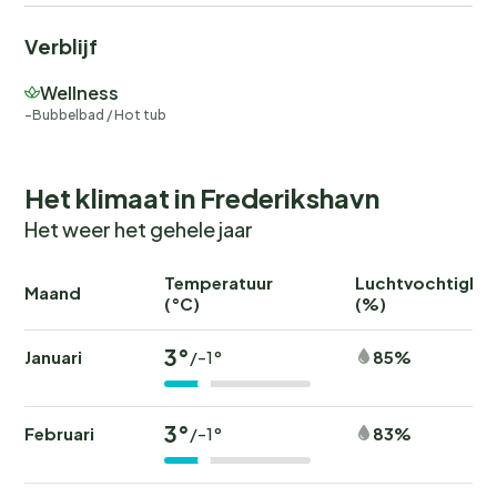
Verblijf
Wellness
Bubbelbad / Hot tub
Het klimaat in Frederikshavn
Het weer het gehele jaar
Temperatuur
Luchtvochtighei
Maand
(°C)
(%)
3°
Januari
85%
/-1°
3°
Februari
83%
/-1°