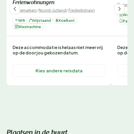
Ferienwohnungen
Denemar
Denemarken
/
Noord-Jutland
/
Frederikshavn
Wasm
Wifi
Vrijstaand
Koelkast
Parke
Wasmachine
Deze accommodatie is helaas niet meer vrij
Deze ac
op de door jou gekozen datum.
op de d
Kies andere reisdata
Plaatsen in de buurt