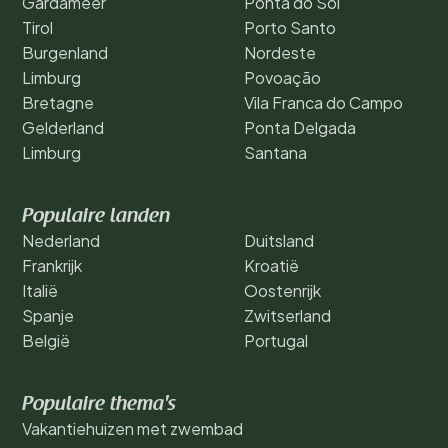
Gardameer
Ponta do Sol
Tirol
Porto Santo
Burgenland
Nordeste
Limburg
Povoação
Bretagne
Vila Franca do Campo
Gelderland
Ponta Delgada
Limburg
Santana
Populaire landen
Nederland
Duitsland
Frankrijk
Kroatië
Italië
Oostenrijk
Spanje
Zwitserland
België
Portugal
Populaire thema's
Vakantiehuizen met zwembad