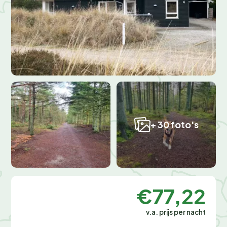
+ 30 foto's
€77,22
v.a. prijs per nacht