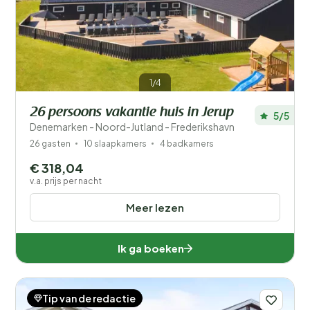
Prijs
Ligging
1/4
Kinderen
26 persoons vakantie huis in Jerup
5/5
Type vakantiehuisje
Denemarken - Noord-Jutland - Frederikshavn
26 gasten
10 slaapkamers
4 badkamers
Populaire filters
€ 318,04
v.a. prijs per nacht
Voorzieningen
Meer lezen
Wellness
Ik ga boeken
Tip van de redactie