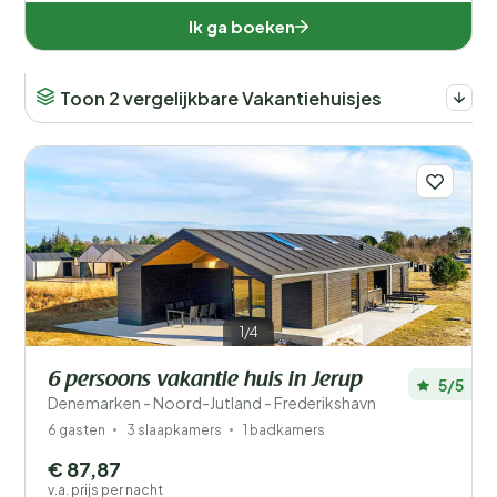
Ik ga boeken
Toon 2 vergelijkbare Vakantiehuisjes
1/4
6 persoons vakantie huis in Jerup
5/5
Denemarken - Noord-Jutland - Frederikshavn
6 gasten
3 slaapkamers
1 badkamers
€ 87,87
v.a. prijs per nacht