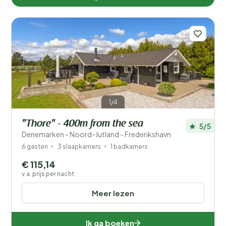
1/4
"Thore" - 400m from the sea
5/5
Denemarken - Noord-Jutland - Frederikshavn
6 gasten
3 slaapkamers
1 badkamers
€ 115,14
v.a. prijs per nacht
Meer lezen
Ik ga boeken