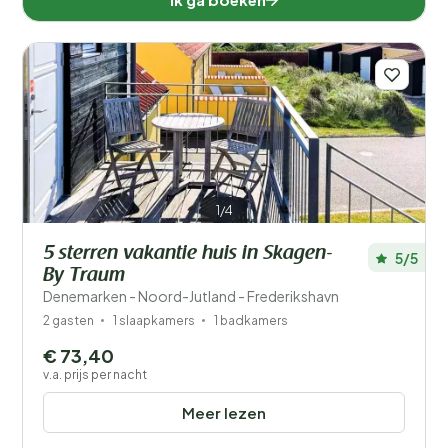
1/4
5 sterren vakantie huis in Skagen-
5/5
By Traum
Denemarken - Noord-Jutland - Frederikshavn
2 gasten
1 slaapkamers
1 badkamers
€ 73,40
v.a. prijs per nacht
Meer lezen