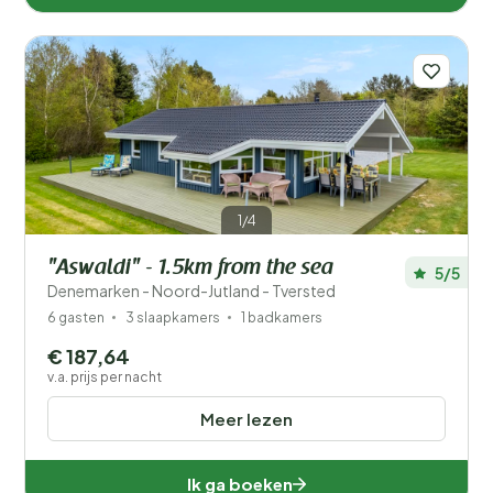
1/4
"Aswaldi" - 1.5km from the sea
5/5
Denemarken - Noord-Jutland - Tversted
6 gasten
3 slaapkamers
1 badkamers
€ 187,64
v.a. prijs per nacht
Meer lezen
Ik ga boeken