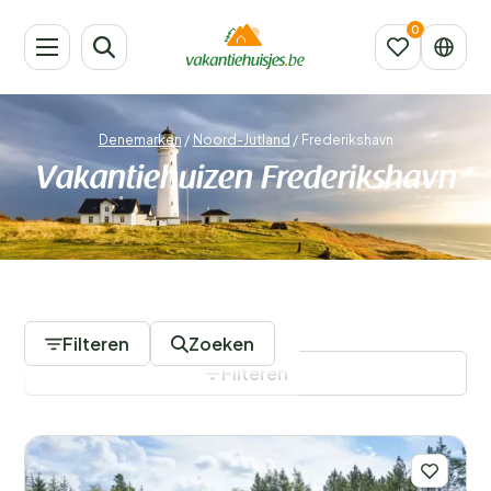
Denemarken
/
Noord-Jutland
/
Frederikshavn
Vakantiehuizen Frederikshavn
335 Accommodaties
Filteren
Zoeken
Filteren