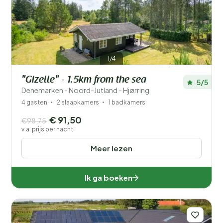
Filters opslaan
1/4
"Gizelle" - 1.5km from the sea
5/5
Je vakantie
Denemarken - Noord-Jutland - Hjørring
Kies reisdata en je gezelschap
4 gasten
2 slaapkamers
1 badkamers
€ 91,50
€98,75
Wanneer?
v.a. prijs per nacht
Meer lezen
Aantal gasten?
Ik ga boeken
Afstand
1