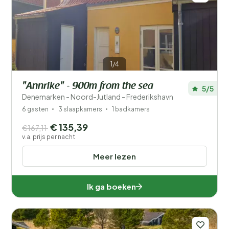
1/4
"Annrike" - 900m from the sea
5/5
Denemarken - Noord-Jutland - Frederikshavn
6 gasten
3 slaapkamers
1 badkamers
€ 135,39
€167,11
v.a. prijs per nacht
Meer lezen
Ik ga boeken