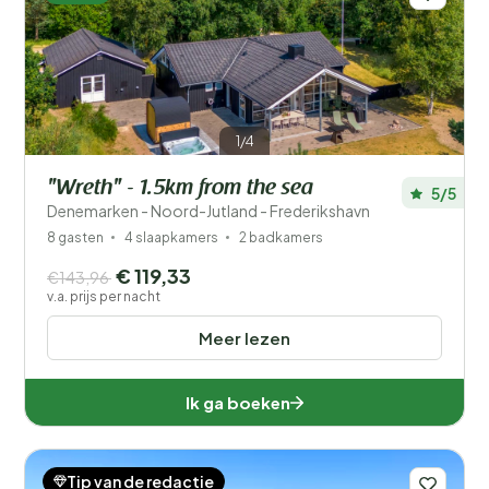
1/4
"Wreth" - 1.5km from the sea
5/5
Denemarken - Noord-Jutland - Frederikshavn
8 gasten
4 slaapkamers
2 badkamers
€ 119,33
€143,96
v.a. prijs per nacht
Meer lezen
Ik ga boeken
Tip van de redactie