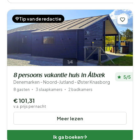
Tip van de redactie
1/4
8 persoons vakantie huis in Ålbæk
5/5
Denemarken - Noord-Jutland - Øster Knasborg
8 gasten
3 slaapkamers
2 badkamers
€ 101,31
v.a. prijs per nacht
Meer lezen
Ik ga boeken