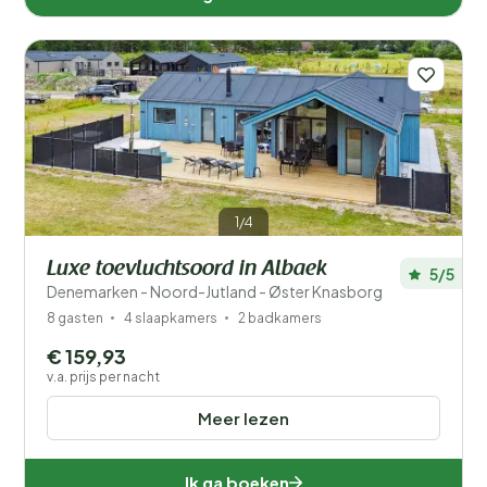
1/4
Luxe toevluchtsoord in Albaek
5/5
Denemarken - Noord-Jutland - Øster Knasborg
8 gasten
4 slaapkamers
2 badkamers
€ 159,93
v.a. prijs per nacht
Meer lezen
Ik ga boeken