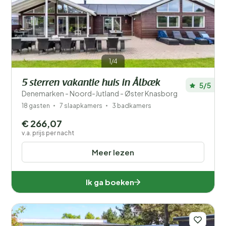
1/4
5 sterren vakantie huis in Ålbæk
5/5
Denemarken - Noord-Jutland - Øster Knasborg
18 gasten
7 slaapkamers
3 badkamers
€ 266,07
v.a. prijs per nacht
Meer lezen
Ik ga boeken