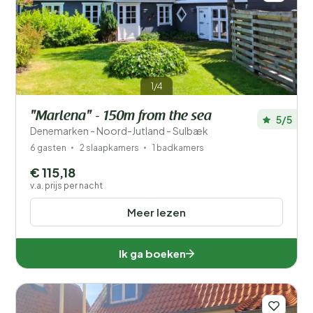
1/4
"Marlena" - 150m from the sea
5/5
Denemarken - Noord-Jutland - Sulbæk
6 gasten
2 slaapkamers
1 badkamers
€ 115,18
v.a. prijs per nacht
Meer lezen
Ik ga boeken