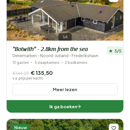
1/4
"Botwith" - 2.8km from the sea
5/5
Denemarken - Noord-Jutland - Frederikshavn
10 gasten
5 slaapkamers
2 badkamers
€ 135,50
€144,29
v.a. prijs per nacht
Meer lezen
Ik ga boeken
Nieuw