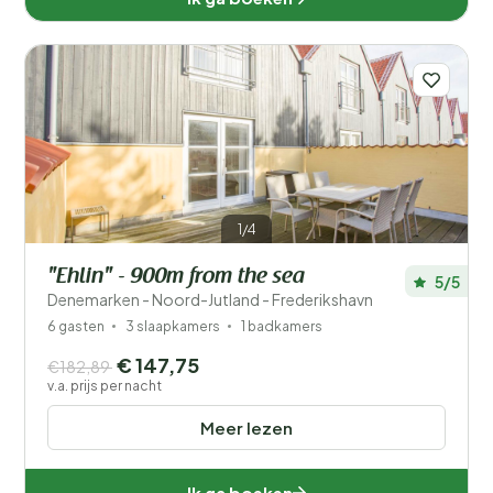
1/4
"Ehlin" - 900m from the sea
5/5
Denemarken - Noord-Jutland - Frederikshavn
6 gasten
3 slaapkamers
1 badkamers
€ 147,75
€182,89
v.a. prijs per nacht
Meer lezen
Ik ga boeken