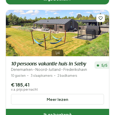
1/4
10 persoons vakantie huis in Sæby
5/5
Denemarken - Noord-Jutland - Frederikshavn
10 gasten
3 slaapkamers
2 badkamers
€ 185,41
v.a. prijs per nacht
Meer lezen
Ik ga boeken