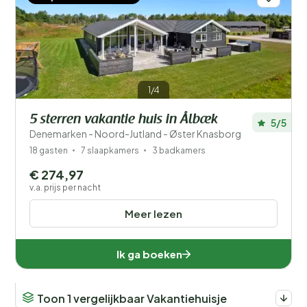
1/4
5 sterren vakantie huis in Ålbæk
5/5
Denemarken - Noord-Jutland - Øster Knasborg
18 gasten
7 slaapkamers
3 badkamers
€ 274,97
v.a. prijs per nacht
Meer lezen
Ik ga boeken
Toon 1 vergelijkbaar Vakantiehuisje