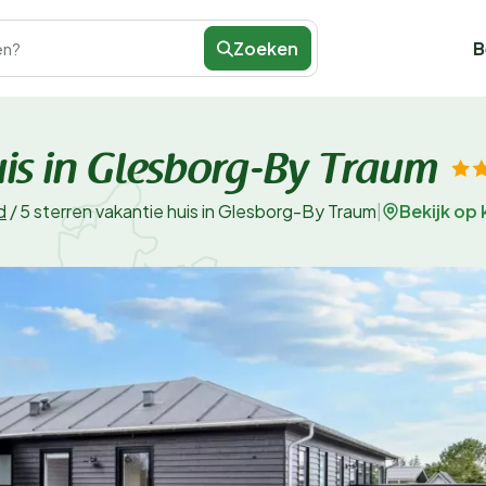
Zoeken
B
en?
uis in Glesborg-By Traum
Bekijk op 
d
/
5 sterren vakantie huis in Glesborg-By Traum
|