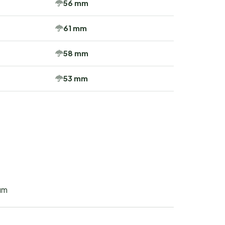
56 mm
61 mm
58 mm
53 mm
um