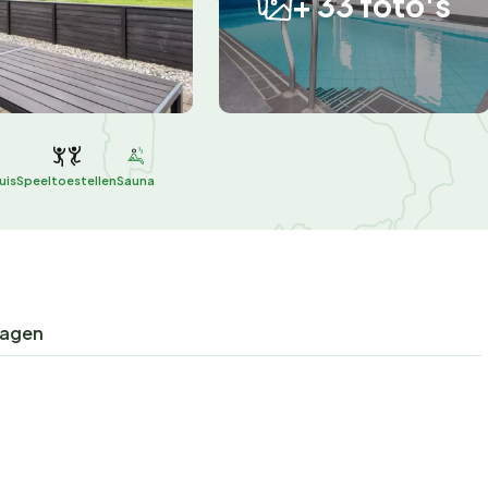
+ 33 foto's
uis
Speeltoestellen
Sauna
ragen