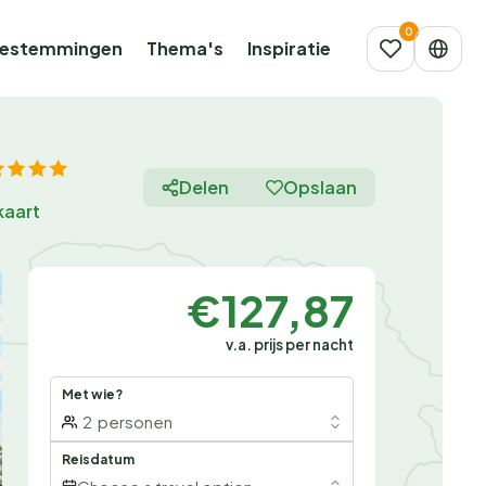
estemmingen
Thema's
Inspiratie
Delen
Opslaan
kaart
€127,87
v.a. prijs per nacht
Met wie?
2
personen
Reisdatum