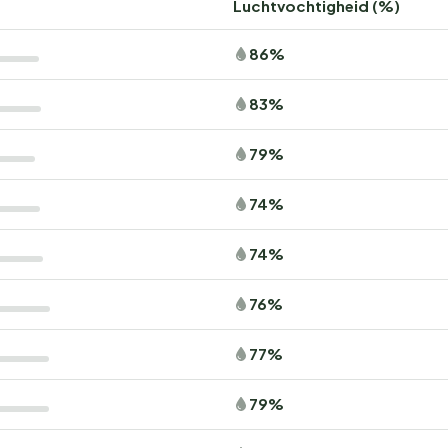
Luchtvochtigheid (%)
86%
83%
79%
74%
74%
76%
77%
79%