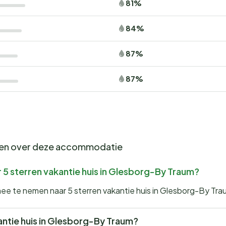
81%
84%
87%
87%
gen over deze accommodatie
 5 sterren vakantie huis in Glesborg-By Traum?
mee te nemen naar 5 sterren vakantie huis in Glesborg-By Tra
akantie huis in Glesborg-By Traum?