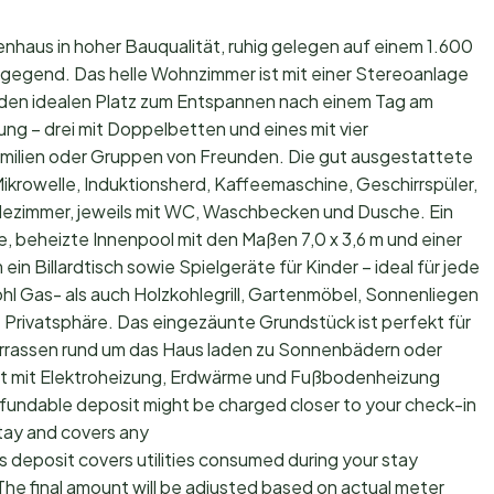
enhaus in hoher Bauqualität, ruhig gelegen auf einem 1.600
sgegend. Das helle Wohnzimmer ist mit einer Stereoanlage
den idealen Platz zum Entspannen nach einem Tag am
ung – drei mit Doppelbetten und eines mit vier
milien oder Gruppen von Freunden. Die gut ausgestattete
ikrowelle, Induktionsherd, Kaffeemaschine, Geschirrspüler,
dezimmer, jeweils mit WC, Waschbecken und Dusche. Ein
e, beheizte Innenpool mit den Maßen 7,0 x 3,6 m und einer
in Billardtisch sowie Spielgeräte für Kinder – ideal für jede
hl Gas- als auch Holzkohlegrill, Gartenmöbel, Sonnenliegen
 Privatsphäre. Das eingezäunte Grundstück ist perfekt für
rrassen rund um das Haus laden zu Sonnenbädern oder
 ist mit Elektroheizung, Erdwärme und Fußbodenheizung
efundable deposit might be charged closer to your check-in
tay and covers any
s deposit covers utilities consumed during your stay
The final amount will be adjusted based on actual meter