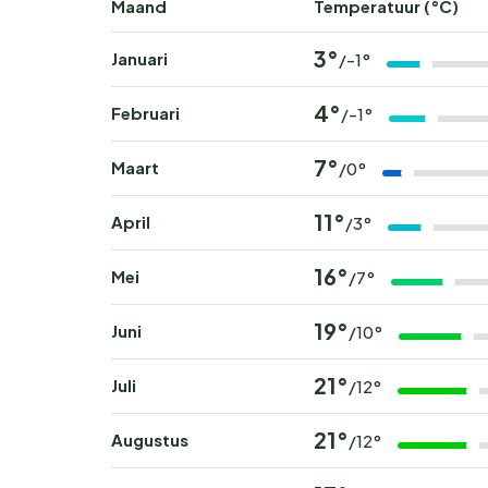
Maand
Temperatuur (°C)
3°
Januari
/-1°
4°
Februari
/-1°
7°
Maart
/0°
11°
April
/3°
16°
Mei
/7°
19°
Juni
/10°
21°
Juli
/12°
21°
Augustus
/12°