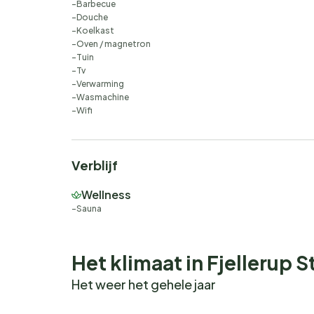
Barbecue
Douche
Koelkast
Oven / magnetron
Tuin
Tv
Verwarming
Wasmachine
Wifi
Verblijf
Wellness
Sauna
Het klimaat in Fjellerup 
Het weer het gehele jaar