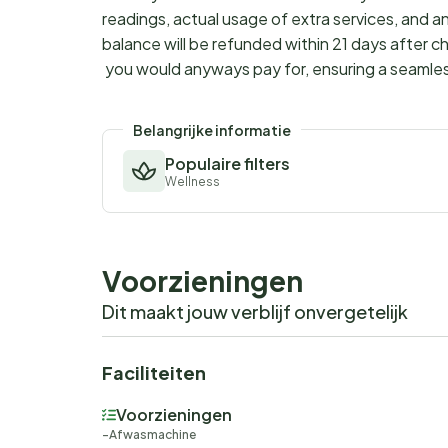
readings, actual usage of extra services, and a
balance will be refunded within 21 days after 
you would anyways pay for, ensuring a seamle
Belangrijke informatie
Populaire filters
Wellness
Voorzieningen
Dit maakt jouw verblijf onvergetelijk
Faciliteiten
Voorzieningen
Afwasmachine