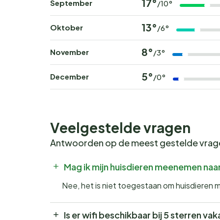
17°
September
/10°
13°
Oktober
/6°
8°
November
/3°
5°
December
/0°
Veelgestelde vragen
Antwoorden op de meest gestelde vra
Mag ik mijn huisdieren meenemen naar
Nee, het is niet toegestaan om huisdieren 
Is er wifi beschikbaar bij 5 sterren v