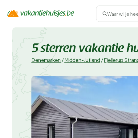
Waar wil je he
5 sterren vakantie h
Denemarken
/
Midden-Jutland
/
Fjellerup Stran