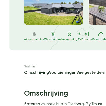
Afwasmachine
Wasmachine
Verwarming
Tv
Douche
Vakantieh
Snel naar:
Omschrijving
Voorzieningen
Veelgestelde v
Omschrijving
5 sterren vakantie huis in Glesborg-By Traum