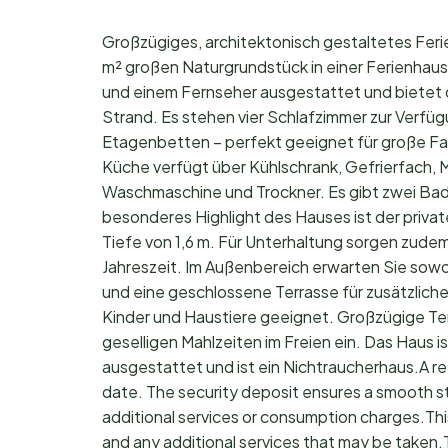
Großzügiges, architektonisch gestaltetes Feri
m² großen Naturgrundstück in einer Ferienhau
und einem Fernseher ausgestattet und bietet 
Strand. Es stehen vier Schlafzimmer zur Verfüg
Etagenbetten – perfekt geeignet für große Fa
Küche verfügt über Kühlschrank, Gefrierfach, M
Waschmaschine und Trockner. Es gibt zwei Ba
besonderes Highlight des Hauses ist der privat
Tiefe von 1,6 m. Für Unterhaltung sorgen zudem e
Jahreszeit. Im Außenbereich erwarten Sie sowo
und eine geschlossene Terrasse für zusätzliche
Kinder und Haustiere geeignet. Großzügige Te
geselligen Mahlzeiten im Freien ein. Das Haus
ausgestattet und ist ein Nichtraucherhaus.A r
date. The security deposit ensures a smooth s
additional services or consumption charges.Thi
and any additional services that may be taken.