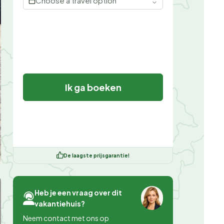
Choose a travel option
Ik ga boeken
De laagste prijsgarantie!
Heb je een vraag over dit
vakantiehuis?
Neem contact met ons op