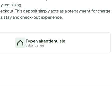
ny remaining
checkout.This deposit simply acts as a prepayment for charges
ss stay and check-out experience.
Type vakantiehuisje
Vakantiehuis