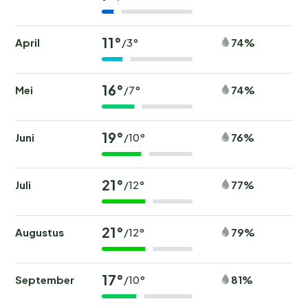
11°
April
74%
/3°
16°
Mei
74%
/7°
19°
Juni
76%
/10°
21°
Juli
77%
/12°
21°
Augustus
79%
/12°
17°
September
81%
/10°