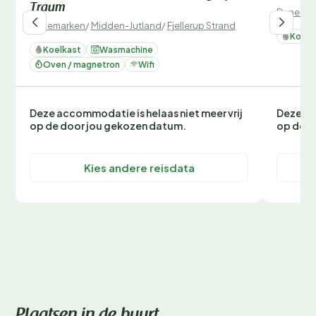
Traum
Denemar
Denemarken
/
Midden-Jutland
/
Fjellerup Strand
Koelk
Koelkast
Wasmachine
Oven / magnetron
Wifi
Deze accommodatie is helaas niet meer vrij
Deze ac
op de door jou gekozen datum.
op de d
Kies andere reisdata
Plaatsen in de buurt