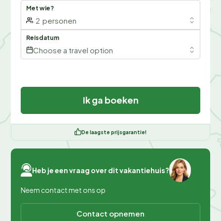
Met wie?
2
personen
Reisdatum
Choose a travel option
Ik ga boeken
De laagste prijsgarantie!
Heb je een vraag over dit vakantiehuis?
Neem contact met ons op
Contact opnemen