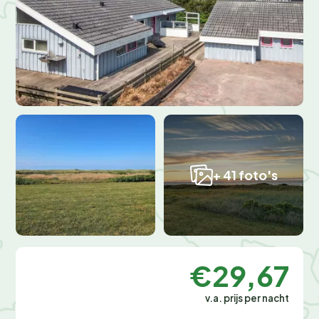
+ 41 foto's
€29,67
v.a. prijs per nacht