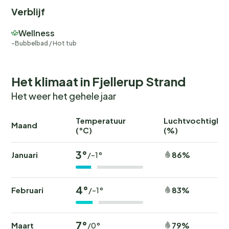
Verblijf
Wellness
Bubbelbad / Hot tub
Het klimaat in Fjellerup Strand
Het weer het gehele jaar
Temperatuur
Luchtvochtighei
Maand
(°C)
(%)
3°
Januari
86%
/-1°
4°
Februari
83%
/-1°
7°
Maart
79%
/0°