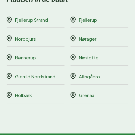
Fjellerup Strand
Fjellerup
Norddjurs
Nørager
Bønnerup
Nimtofte
Gjerrild Nordstrand
Allingåbro
Holbæk
Grenaa