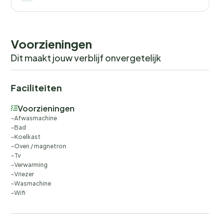
you would anyways pay for, ensuring a seamless stay and
check-out experience.
Voorzieningen
Dit maakt jouw verblijf onvergetelijk
Faciliteiten
Voorzieningen
Afwasmachine
Bad
Koelkast
Oven / magnetron
Tv
Verwarming
Vriezer
Wasmachine
Wifi