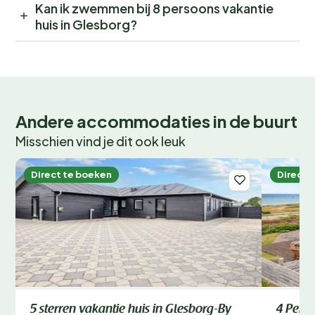
Kan ik zwemmen bij 8 persoons vakantie
huis in Glesborg?
Andere accommodaties in de buurt
Misschien vind je dit ook leuk
Direct te boeken
Direct 
5 sterren vakantie huis in Glesborg-By
4 Perso