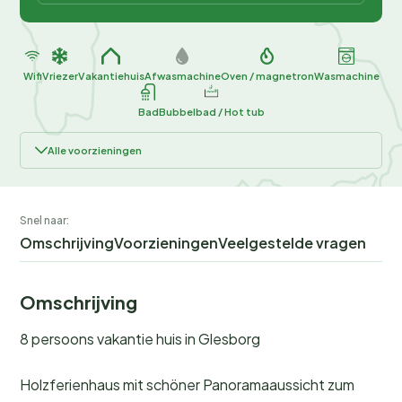
Wifi
Vriezer
Vakantiehuis
Afwasmachine
Oven / magnetron
Wasmachine
Bad
Bubbelbad / Hot tub
Alle voorzieningen
Snel naar:
Omschrijving
Voorzieningen
Veelgestelde vragen
Omschrijving
8 persoons vakantie huis in Glesborg
Holzferienhaus mit schöner Panoramaaussicht zum