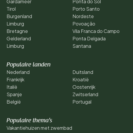
Gardameer
Ponta do Sol
Tirol
Porto Santo
Burgenland
Nordeste
Limburg
Povoação
Bretagne
Vila Franca do Campo
Gelderland
Ponta Delgada
Limburg
Santana
Populaire landen
Nederland
Duitsland
Frankrijk
Kroatië
Italië
Oostenrijk
Spanje
Zwitserland
België
Portugal
Populaire thema's
Vakantiehuizen met zwembad