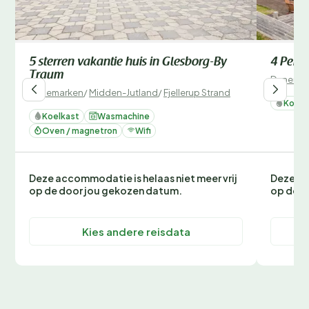
5 sterren vakantie huis in Glesborg-By
4 Perso
Traum
Denemar
Denemarken
/
Midden-Jutland
/
Fjellerup Strand
Koelk
Koelkast
Wasmachine
Oven / magnetron
Wifi
Deze accommodatie is helaas niet meer vrij
Deze ac
op de door jou gekozen datum.
op de d
Kies andere reisdata