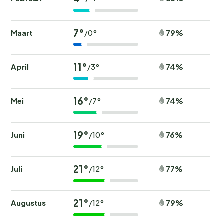
7°
Maart
79%
/0°
11°
April
74%
/3°
16°
Mei
74%
/7°
19°
Juni
76%
/10°
21°
Juli
77%
/12°
21°
Augustus
79%
/12°