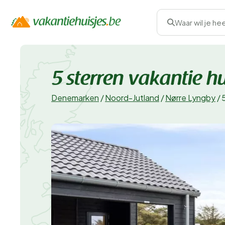
Waar wil je he
5 sterren vakantie h
Denemarken
/
Noord-Jutland
/
Nørre Lyngby
/