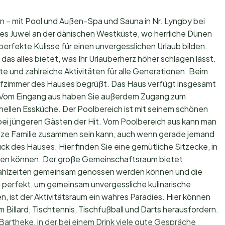
n – mit Pool und Außen-Spa und Sauna in Nr. Lyngby bei
ktes Juwel an der dänischen Westküste, wo herrliche Dünen
rfekte Kulisse für einen unvergesslichen Urlaub bilden.
das alles bietet, was Ihr Urlauberherz höher schlagen lässt.
ste und zahlreiche Aktivitäten für alle Generationen. Beim
afzimmer des Hauses begrüßt. Das Haus verfügt insgesamt
. Vom Eingang aus haben Sie außerdem Zugang zum
ellen Essküche. Der Poolbereich ist mit seinem schönen
 bei jüngeren Gästen der Hit. Vom Poolbereich aus kann man
anze Familie zusammen sein kann, auch wenn gerade jemand
k des Hauses. Hier finden Sie eine gemütliche Sitzecke, in
ßen können. Der große Gemeinschaftsraum bietet
Mahlzeiten gemeinsam genossen werden können und die
 perfekt, um gemeinsam unvergessliche kulinarische
len, ist der Aktivitätsraum ein wahres Paradies. Hier können
illard, Tischtennis, Tischfußball und Darts herausfordern.
 Bartheke, in der bei einem Drink viele gute Gespräche