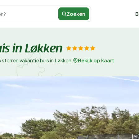
Zoeken
B
en?
uis in Løkken
Bekijk op kaart
5 sterren vakantie huis in Løkken
|