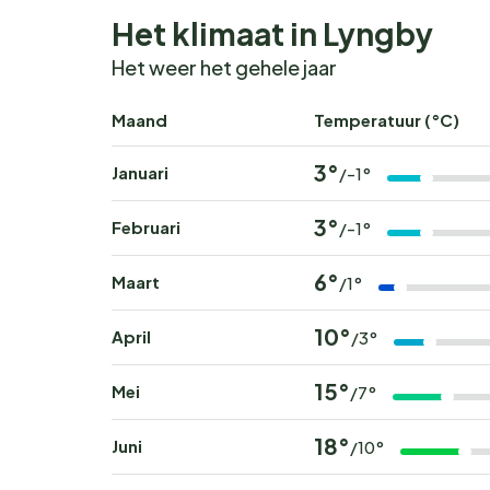
Het klimaat in Lyngby
Het weer het gehele jaar
Maand
Temperatuur (°C)
3°
Januari
/-1°
3°
Februari
/-1°
6°
Maart
/1°
10°
April
/3°
15°
Mei
/7°
18°
Juni
/10°