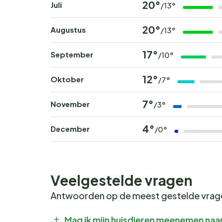
20°
Juli
/13°
20°
Augustus
/13°
17°
September
/10°
12°
Oktober
/7°
7°
November
/3°
4°
December
/0°
Veelgestelde vragen
Antwoorden op de meest gestelde vra
Mag ik mijn huisdieren meenemen naar 