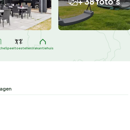
+ 38 foto's
che
Speeltoestellen
Vakantiehuis
ragen