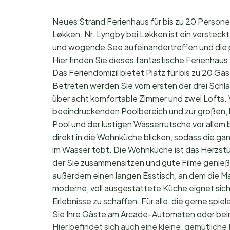
Neues Strand Ferienhaus für bis zu 20 Persone
Løkken. Nr. Lyngby bei Løkken ist ein verstec
und wogende See aufeinandertreffen und die pe
Hier finden Sie dieses fantastische Ferienhaus, 
Das Feriendomizil bietet Platz für bis zu 20 Gä
Betreten werden Sie vom ersten der drei Schl
über acht komfortable Zimmer und zwei Lofts
beeindruckenden Poolbereich und zur großen, h
Pool und der lustigen Wasserrutsche vor allem
direkt in die Wohnküche blicken, sodass die g
im Wasser tobt. Die Wohnküche ist das Herzstüc
der Sie zusammensitzen und gute Filme genie
außerdem einen langen Esstisch, an dem die 
moderne, voll ausgestattete Küche eignet sich
Erlebnisse zu schaffen. Für alle, die gerne spie
Sie Ihre Gäste am Arcade-Automaten oder beim B
Hier befindet sich auch eine kleine, gemütliche