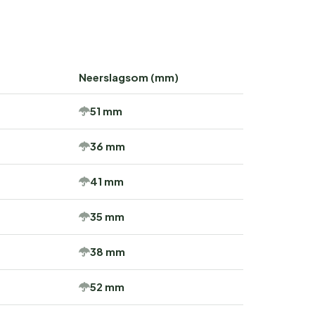
Neerslagsom (mm)
51 mm
36 mm
41 mm
35 mm
38 mm
52 mm