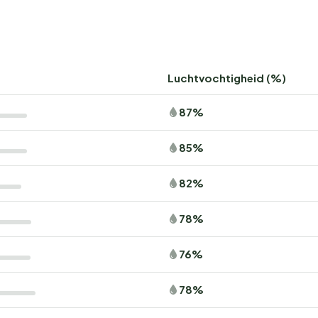
Luchtvochtigheid (%)
87%
85%
82%
78%
76%
78%