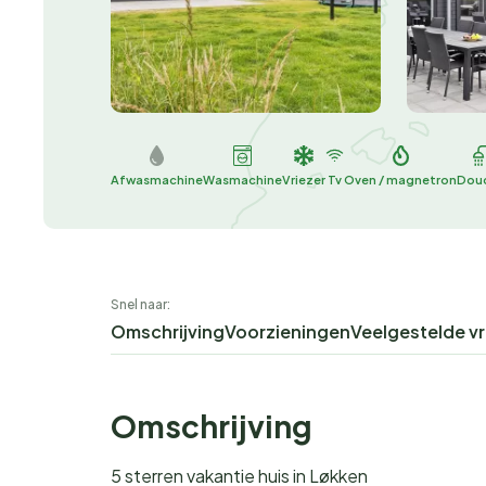
Afwasmachine
Wasmachine
Vriezer
Tv
Oven / magnetron
Dou
Snel naar:
Omschrijving
Voorzieningen
Veelgestelde v
Omschrijving
5 sterren vakantie huis in Løkken