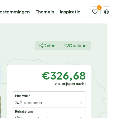
estemmingen
Thema's
Inspiratie
Delen
Opslaan
€326,68
v.a. prijs per nacht
Met wie?
2
personen
Reisdatum