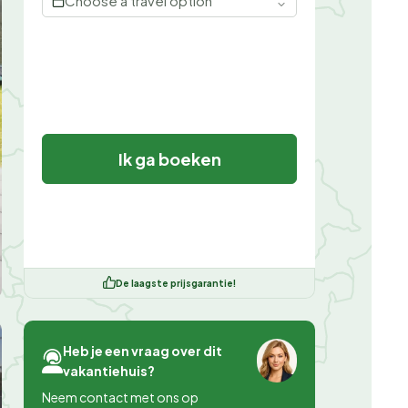
Choose a travel option
Ik ga boeken
De laagste prijsgarantie!
Heb je een vraag over dit
vakantiehuis?
Neem contact met ons op