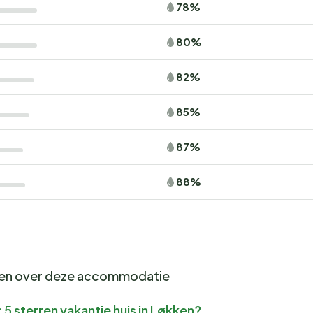
78%
80%
82%
85%
87%
88%
gen over deze accommodatie
5 sterren vakantie huis in Løkken?