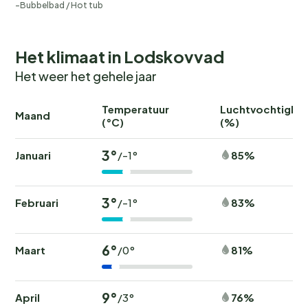
Bubbelbad / Hot tub
Het klimaat in Lodskovvad
Het weer het gehele jaar
Temperatuur
Luchtvochtighei
Maand
(°C)
(%)
3°
Januari
85%
/-1°
3°
Februari
83%
/-1°
6°
Maart
81%
/0°
9°
April
76%
/3°