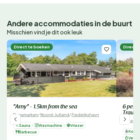
Andere accommodaties in de buurt
Misschien vind je dit ook leuk
Direct te boeken
Direct 
"Arny" - 1.5km from the sea
6 perso
Traum
Denemarken
/
Noord-Jutland
/
Frederikshavn
Denemar
Sauna
Wasmachine
Vriezer
Koelk
Barbecue
Verwa