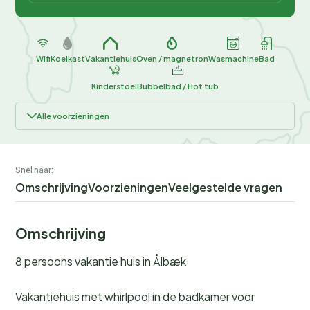
Wifi
Koelkast
Vakantiehuis
Oven / magnetron
Wasmachine
Bad
Kinderstoel
Bubbelbad / Hot tub
Alle voorzieningen
Snel naar:
Omschrijving
Voorzieningen
Veelgestelde vragen
Omschrijving
8 persoons vakantie huis in Ålbæk
Vakantiehuis met whirlpool in de badkamer voor