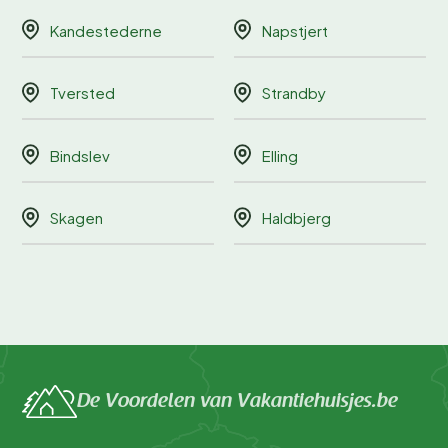
Kandestederne
Napstjert
Tversted
Strandby
Bindslev
Elling
Skagen
Haldbjerg
De Voordelen van Vakantiehuisjes.be