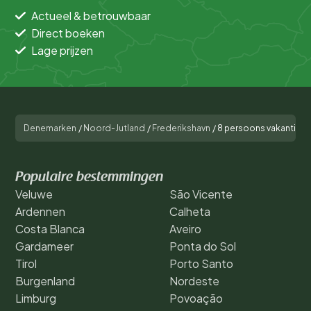
Actueel & betrouwbaar
Direct boeken
Lage prijzen
Denemarken
/
Noord-Jutland
/
Frederikshavn
/
8 persoons vakantie hu
Populaire bestemmingen
Veluwe
São Vicente
Ardennen
Calheta
Costa Blanca
Aveiro
Gardameer
Ponta do Sol
Tirol
Porto Santo
Burgenland
Nordeste
Limburg
Povoação