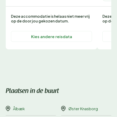
Deze accommodatie is helaas niet meer vrij
Deze ac
op de door jou gekozen datum.
op de d
Kies andere reisdata
Plaatsen in de buurt
Ålbæk
Øster Knasborg