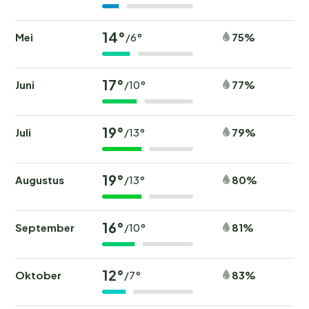
14°
Mei
75%
/6°
17°
Juni
77%
/10°
19°
Juli
79%
/13°
19°
Augustus
80%
/13°
16°
September
81%
/10°
12°
Oktober
83%
/7°