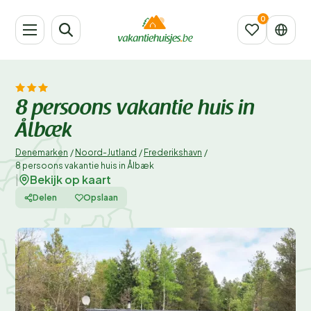
8 persoons vakantie huis in
Ålbæk
Denemarken
/
Noord-Jutland
/
Frederikshavn
/
8 persoons vakantie huis in Ålbæk
Bekijk op kaart
|
Delen
Opslaan