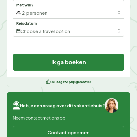
Met wie?
2
personen
Reisdatum
Choose a travel option
Ik ga boeken
De laagste prijsgarantie!
Heb je een vraag over dit vakantiehuis?
Neem contact met ons op
Contact opnemen