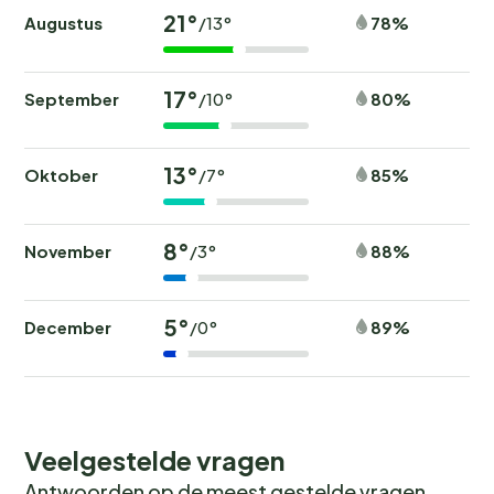
21°
Augustus
78%
/13°
17°
September
80%
/10°
13°
Oktober
85%
/7°
8°
November
88%
/3°
5°
December
89%
/0°
Veelgestelde vragen
Antwoorden op de meest gestelde vragen