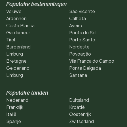
Populaire bestemmingen
Veluwe
São Vicente
Ardennen
Calheta
Costa Blanca
Aveiro
Gardameer
Ponta do Sol
Tirol
Porto Santo
Burgenland
Nordeste
Limburg
Povoação
Bretagne
Vila Franca do Campo
Gelderland
Ponta Delgada
Limburg
Santana
Populaire landen
Nederland
Duitsland
Frankrijk
Kroatië
Italië
Oostenrijk
Spanje
Zwitserland