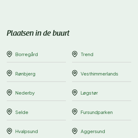
Plaatsen in de buurt
Borregård
Trend
Rønbjerg
Vesthimmerlands
Nederby
Løgstør
Selde
Fursundparken
Hvalpsund
Aggersund