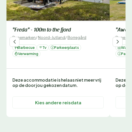
"Freda" - 100m to the fjord
"Awenit
Denemarken
/
Noord-Jutland
/
Borregård
Denemar
Barbecue
Tv
Parkeerplaats
Wasm
Verwarming
Parke
Deze accommodatie is helaas niet meer vrij
Deze ac
op de door jou gekozen datum.
op de d
Kies andere reisdata