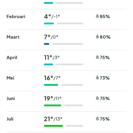
4°
Februari
85%
/-1°
7°
Maart
80%
/0°
11°
April
75%
/3°
16°
Mei
73%
/7°
19°
Juni
75%
/11°
21°
Juli
75%
/13°