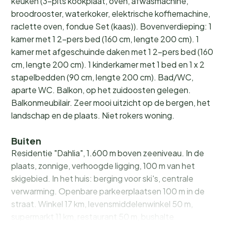
keuken (3-pits kookplaat, oven, afwasmachine,
broodrooster, waterkoker, elektrische koffiemachine,
raclette oven, fondue Set (kaas)). Bovenverdieping: 1
kamer met 1 2-pers bed (160 cm, lengte 200 cm). 1
kamer met afgeschuinde daken met 1 2-pers bed (160
cm, lengte 200 cm). 1 kinderkamer met 1 bed en 1 x 2
stapelbedden (90 cm, lengte 200 cm). Bad/WC,
aparte WC. Balkon, op het zuidoosten gelegen.
Balkonmeubilair. Zeer mooi uitzicht op de bergen, het
landschap en de plaats. Niet rokers woning.
Buiten
Residentie "Dahlia", 1.600 m boven zeeniveau. In de
plaats, zonnige, verhoogde ligging, 100 m van het
skigebied. In het huis: berging voor ski's, centrale
verwarming. Openbare parkeerplaatsen 100 m in de
straat. Winkel 17 km, levensmiddelenwinkel 50 m,
supermarkt 11 km, restaurant 50 m, bushalte