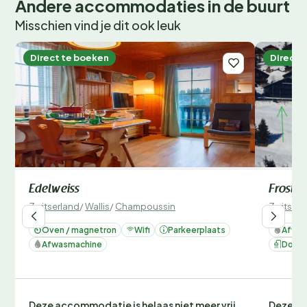
Andere accommodaties in de buurt
Misschien vind je dit ook leuk
Direct te boeken
Direct 
Edelweiss
Frosta
Zwitserland
/
Wallis
/
Champoussin
Zwitserl
Oven / magnetron
Wifi
Parkeerplaats
Afwas
Afwasmachine
Douc
Deze accommodatie is helaas niet meer vrij
Deze ac