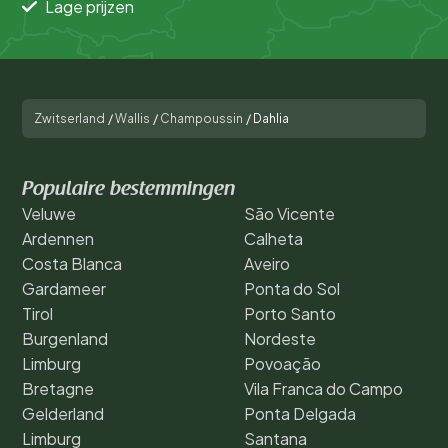
Lage prijzen
Zwitserland
/
Wallis
/
Champoussin
/
Dahlia
Populaire bestemmingen
Veluwe
São Vicente
Ardennen
Calheta
Costa Blanca
Aveiro
Gardameer
Ponta do Sol
Tirol
Porto Santo
Burgenland
Nordeste
Limburg
Povoação
Bretagne
Vila Franca do Campo
Gelderland
Ponta Delgada
Limburg
Santana