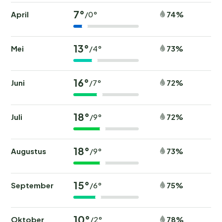
7°
April
74%
/0°
13°
Mei
73%
/4°
16°
Juni
72%
/7°
18°
Juli
72%
/9°
18°
Augustus
73%
/9°
15°
September
75%
/6°
10°
Oktober
78%
/2°