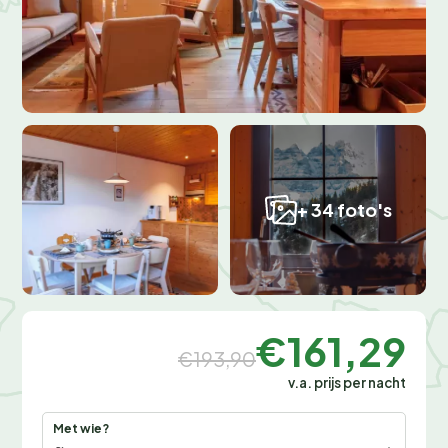
+ 34 foto's
€161,29
€193,90
v.a. prijs per nacht
Met wie?