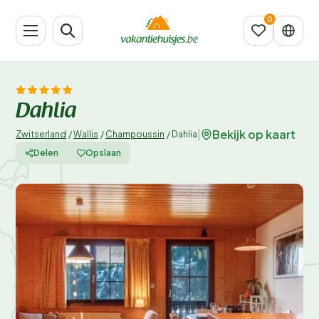
Dahlia
Bekijk op kaart
|
Zwitserland
/
Wallis
/
Champoussin
/
Dahlia
Delen
Opslaan