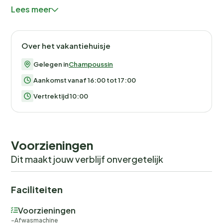
"Champoussin village" 50 m, openluchtzwembad 10
Lees meer
km. Tennis 10 km, sportcentrum 10 km, wandelroutes 1
m vanaf het huis, skilift 100 m, skiverhuur 50 m,
langlaufloipe 11 km, ijsbaan 10 km. Bekende
Over het vakantiehuisje
skigebieden kunnen gemakkelijk worden bereikt:
Portes du Soleil. Auto noodzakelijk.
Gelegen in
Champoussin
Aankomst vanaf 16:00 tot 17:00
Vertrektijd 10:00
Voorzieningen
Dit maakt jouw verblijf onvergetelijk
Faciliteiten
Voorzieningen
Afwasmachine