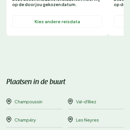
op de door jou gekozen datum.
op de d
Kies andere reisdata
Plaatsen in de buurt
Champoussin
Val-d'Illiez
Champéry
Les Neyres