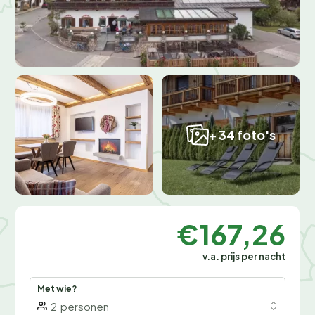
+ 34 foto's
€167,26
v.a. prijs per nacht
Met wie?
2
personen