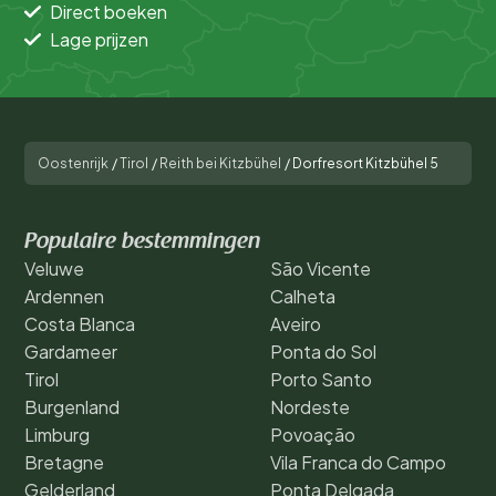
Direct boeken
Lage prijzen
Oostenrijk
/
Tirol
/
Reith bei Kitzbühel
/
Dorfresort Kitzbühel 5
Populaire bestemmingen
Veluwe
São Vicente
Ardennen
Calheta
Costa Blanca
Aveiro
Gardameer
Ponta do Sol
Tirol
Porto Santo
Burgenland
Nordeste
Limburg
Povoação
Bretagne
Vila Franca do Campo
Gelderland
Ponta Delgada