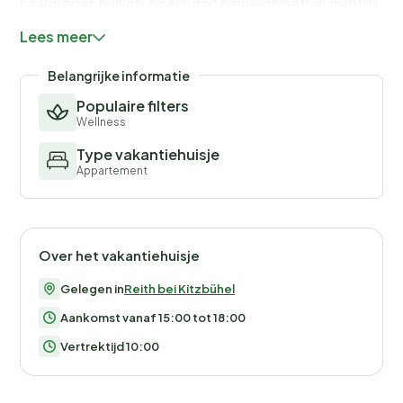
haardroger, balkon, openlucht parkeerplaats in dichtbij
het gebouw, 1 Televisie. De open keuken, is uitgerust
Lees meer
met koelkast, oven, vaatwasmachine, servies/bestek,
keukengerei, koffiezetapparaat, broodrooster en
Belangrijke informatie
waterkoker.
Populaire filters
Wellness
Type vakantiehuisje
Appartement
Over het vakantiehuisje
Gelegen in
Reith bei Kitzbühel
Aankomst vanaf 15:00 tot 18:00
Vertrektijd 10:00