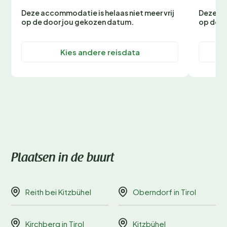
Deze accommodatie is helaas niet meer vrij
Deze ac
op de door jou gekozen datum.
op de d
Kies andere reisdata
Plaatsen in de buurt
Reith bei Kitzbühel
Oberndorf in Tirol
Kirchberg in Tirol
Kitzbühel