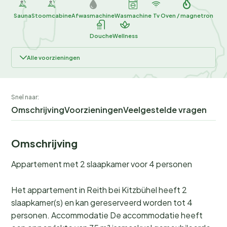
Sauna
Stoomcabine
Afwasmachine
Wasmachine
Tv
Oven / magnetron
Douche
Wellness
Alle voorzieningen
Snel naar:
Omschrijving
Voorzieningen
Veelgestelde vragen
Omschrijving
Appartement met 2 slaapkamer voor 4 personen
Het appartement in Reith bei Kitzbühel heeft 2
slaapkamer(s) en kan gereserveerd worden tot 4
personen. Accommodatie De accommodatie heeft