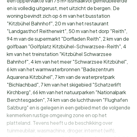
een oppervlakte van 75 m² issmaakvol gemeubileerde
en is volledig uitgerust, met uitzicht de bergen. De
woning bevindt zich op 6 m van het busstation
"Kitzbühel Bahnhof", 20 m van het restaurant
"Landgasthof Reitherwirt", 50 m van het dorp "Reith",
94 m van de supermarkt "Dorfladen Reith", 2 km van de
golfbaan "Golfplatz Kitzbühel-Schwarzsee-Reith", 4
km van het treinstation "Kitzbühel Schwarzsee
Bahnhof", 4 km van het meer "Schwarzsee Kitzbühel",
6 km van het warmwaterbronnen "Badezentrum
Aquarena Kitzbühel", 7 km van de waterpretpark
"Bichlachbad", 7 km van het skigebied "Schatzerlift
Kirchberg", 66 km van het natuurparken "Nationalpark
Berchtesgaden", 74 km van de luchthaven "Flughafen
Salzburg" en is gelegen in een gebied met de volgende
kenmerken rustige omgeving zone en op het
platteland. Tevens heeft u de beschikking over
tuinmeubilair, wasmachine, droger, internet (wifi),