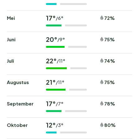
17°
Mei
72%
/6°
20°
Juni
75%
/9°
22°
Juli
74%
/11°
21°
Augustus
75%
/11°
17°
September
78%
/7°
12°
Oktober
80%
/3°