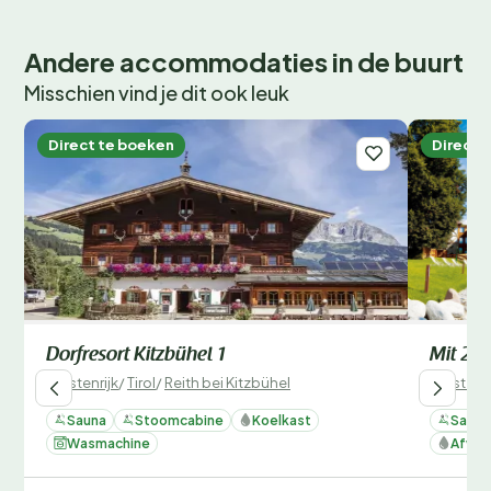
Andere accommodaties in de buurt
Misschien vind je dit ook leuk
Direct te boeken
Direct 
Dorfresort Kitzbühel 1
Mit 2 
Oostenrijk
/
Tirol
/
Reith bei Kitzbühel
Oostenri
Sauna
Stoomcabine
Koelkast
Sauna
Wasmachine
Afwas