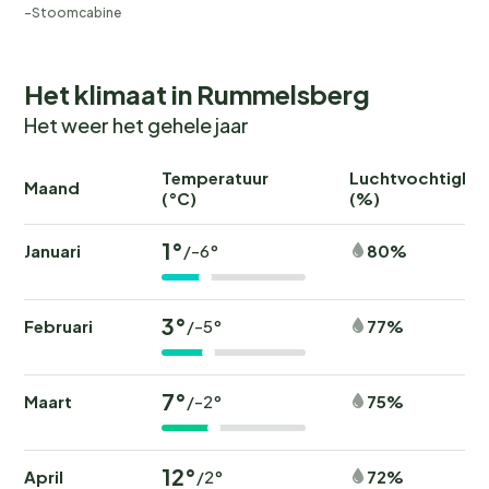
Stoomcabine
Het klimaat in Rummelsberg
Het weer het gehele jaar
Temperatuur
Luchtvochtighei
Maand
(°C)
(%)
1°
Januari
80%
/-6°
3°
Februari
77%
/-5°
7°
Maart
75%
/-2°
12°
April
72%
/2°