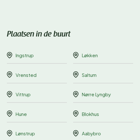
Plaatsen in de buurt
Ingstrup
Løkken
Vrensted
Saltum
Vittrup
Nørre Lyngby
Hune
Blokhus
Lønstrup
Aabybro