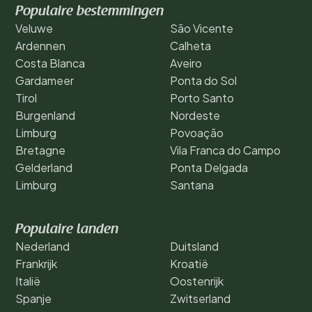
Populaire bestemmingen
Veluwe
São Vicente
Ardennen
Calheta
Costa Blanca
Aveiro
Gardameer
Ponta do Sol
Tirol
Porto Santo
Burgenland
Nordeste
Limburg
Povoação
Bretagne
Vila Franca do Campo
Gelderland
Ponta Delgada
Limburg
Santana
Populaire landen
Nederland
Duitsland
Frankrijk
Kroatië
Italië
Oostenrijk
Spanje
Zwitserland