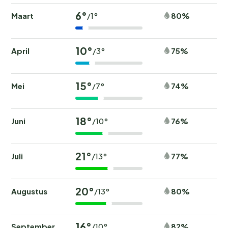
6°
Maart
80%
/1°
10°
April
75%
/3°
15°
Mei
74%
/7°
18°
Juni
76%
/10°
21°
Juli
77%
/13°
20°
Augustus
80%
/13°
16°
September
82%
/10°