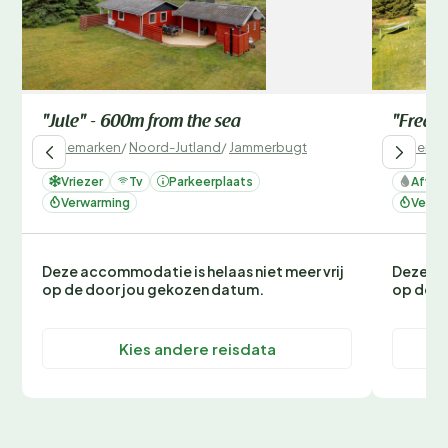
"Jule" - 600m from the sea
"Frede"
Denemarken
/
Noord-Jutland
/
Jammerbugt
Denemar
Vriezer
Tv
Parkeerplaats
Afwas
Verwarming
Verwa
Deze accommodatie is helaas niet meer vrij
Deze ac
op de door jou gekozen datum.
op de d
Kies andere reisdata