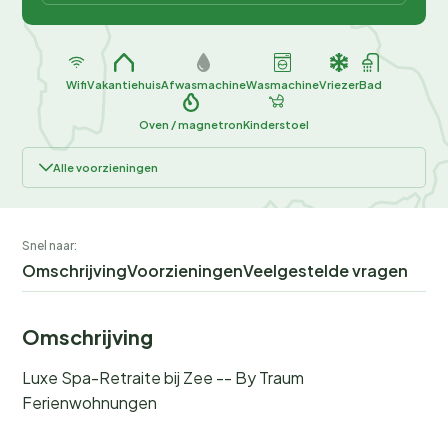
Wifi
Vakantiehuis
Afwasmachine
Wasmachine
Vriezer
Bad
Oven / magnetron
Kinderstoel
Alle voorzieningen
Snel naar:
Omschrijving
Voorzieningen
Veelgestelde vragen
Omschrijving
Luxe Spa-Retraite bij Zee -- By Traum
Ferienwohnungen