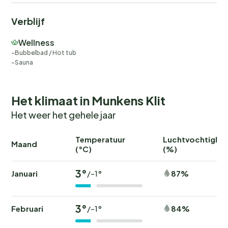
Verblijf
Wellness
Bubbelbad / Hot tub
Sauna
Het klimaat in Munkens Klit
Het weer het gehele jaar
Temperatuur
Luchtvochtighei
Maand
(°C)
(%)
3°
Januari
87%
/-1°
3°
Februari
84%
/-1°