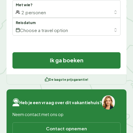
Met wie?
2
personen
Reisdatum
Choose a travel option
Ik ga boeken
De laagste prijsgarantie!
Heb je een vraag over dit vakantiehuis?
Neem contact met ons op
Contact opnemen