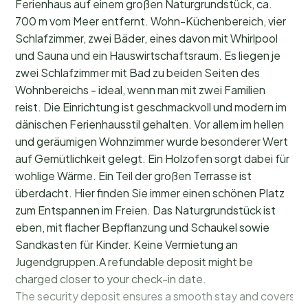
Ferienhaus auf einem großen Naturgrundstück, ca.
700 m vom Meer entfernt. Wohn-Küchenbereich, vier
Schlafzimmer, zwei Bäder, eines davon mit Whirlpool
und Sauna und ein Hauswirtschaftsraum. Es liegen je
zwei Schlafzimmer mit Bad zu beiden Seiten des
Wohnbereichs - ideal, wenn man mit zwei Familien
reist. Die Einrichtung ist geschmackvoll und modern im
dänischen Ferienhausstil gehalten. Vor allem im hellen
und geräumigen Wohnzimmer wurde besonderer Wert
auf Gemütlichkeit gelegt. Ein Holzofen sorgt dabei für
wohlige Wärme. Ein Teil der großen Terrasse ist
überdacht. Hier finden Sie immer einen schönen Platz
zum Entspannen im Freien. Das Naturgrundstück ist
eben, mit flacher Bepflanzung und Schaukel sowie
Sandkasten für Kinder. Keine Vermietung an
Jugendgruppen.A refundable deposit might be
charged closer to your check-in date.
The security deposit ensures a smooth stay and covers a