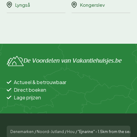
Lyngså
Kongerslev
De Voordelen van Vakantiehuisjes.be
Actueel & betrouwbaar
Direct boeken
Lage prijzen
Denemarken
/
Noord-Jutland
/
Hou
/
"Ejnarine" - 1.5km from the sea