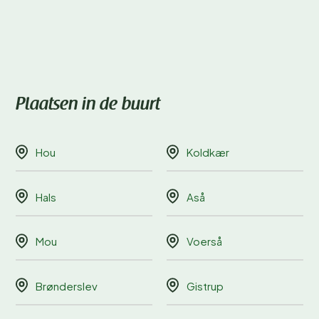
Plaatsen in de buurt
Hou
Koldkær
Hals
Aså
Mou
Voerså
Brønderslev
Gistrup