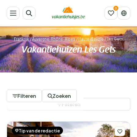
Frankrijk
/
Auvergne-Rhône-Alpes
/
Haute-Savoie
/
Les Gets
Vakantiehuizen Les Gets
107 Accommodaties
Filteren
Zoeken
Filteren
Tip van de redactie