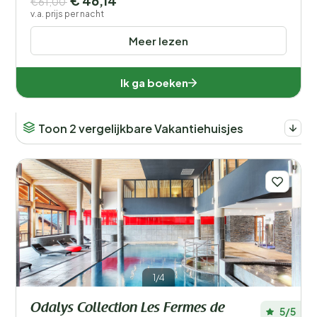
€ 46,14
€61,00
v.a. prijs per nacht
Meer lezen
Ik ga boeken
Toon 2 vergelijkbare Vakantiehuisjes
1/4
Odalys Collection Les Fermes de
5/5