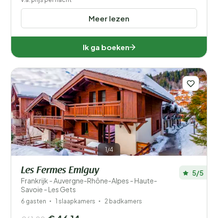
Meer lezen
Ik ga boeken
1/4
Les Fermes Emiguy
5/5
Frankrijk - Auvergne-Rhône-Alpes - Haute-
Savoie - Les Gets
6 gasten
1 slaapkamers
2 badkamers