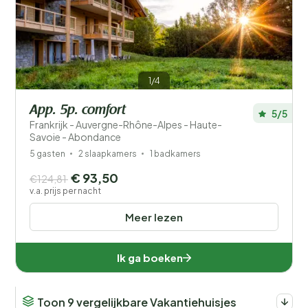
Filters opslaan
1/4
App. 5p. comfort
5/5
Frankrijk - Auvergne-Rhône-Alpes - Haute-
Savoie - Abondance
Je vakantie
Kies reisdata en je gezelschap
5 gasten
2 slaapkamers
1 badkamers
€ 93,50
€124,81
v.a. prijs per nacht
Wanneer?
Meer lezen
Aantal gasten?
Ik ga boeken
Toon 9 vergelijkbare Vakantiehuisjes