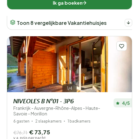
Ik ga boeken
Toon 8 vergelijkbare Vakantiehuisjes
1/4
NIVEOLES B N°01 - 3P6
4/5
Frankrijk - Auvergne-Rhône-Alpes - Haute-
Savoie - Morillon
6 gasten
2 slaapkamers
1 badkamers
€ 73,75
€76,71
v.a. prijs per nacht