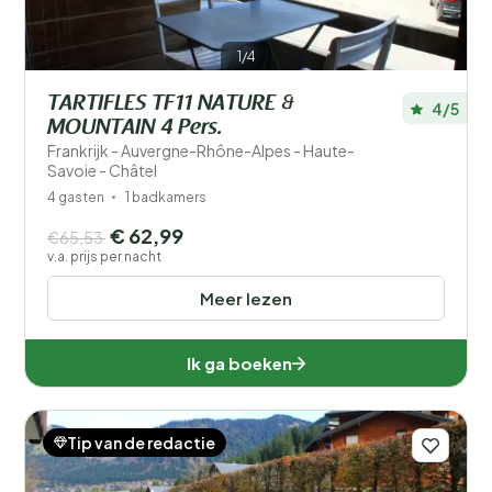
1/4
TARTIFLES TF11 NATURE &
4/5
MOUNTAIN 4 Pers.
Frankrijk - Auvergne-Rhône-Alpes - Haute-
Savoie - Châtel
4 gasten
1 badkamers
€ 62,99
€65,53
v.a. prijs per nacht
Meer lezen
Ik ga boeken
Tip van de redactie