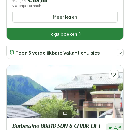
€ 68,56
€71,38
v.a. prijs per nacht
Meer lezen
Ik ga boeken
Toon 5 vergelijkbare Vakantiehuisjes
1/4
Barbessine BBB18 SUN & CHAIR LIFT
4/5