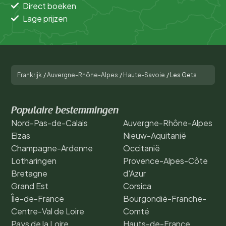
Direct boeken
Lage prijzen
Frankrijk
/
Auvergne-Rhône-Alpes
/
Haute-Savoie
/
Les Gets
Populaire bestemmingen
Nord-Pas-de-Calais
Auvergne-Rhône-Alpes
Elzas
Nieuw-Aquitanië
Champagne-Ardenne
Occitanië
Lotharingen
Provence-Alpes-Côte
Bretagne
d'Azur
Grand Est
Corsica
Île-de-France
Bourgondië-Franche-
Centre-Val de Loire
Comté
Pays de la Loire
Hauts-de-France