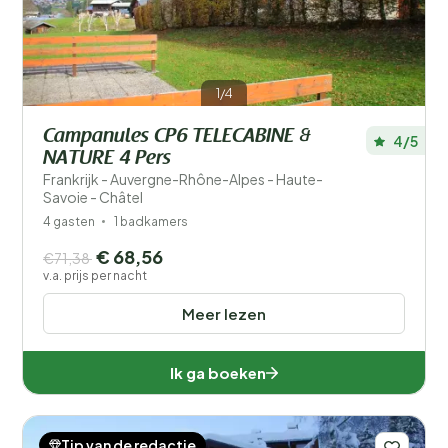
1/4
Campanules CP6 TELECABINE &
4/5
NATURE 4 Pers
Frankrijk - Auvergne-Rhône-Alpes - Haute-
Savoie - Châtel
4 gasten
1 badkamers
€ 68,56
€71,38
v.a. prijs per nacht
Meer lezen
Ik ga boeken
Tip van de redactie