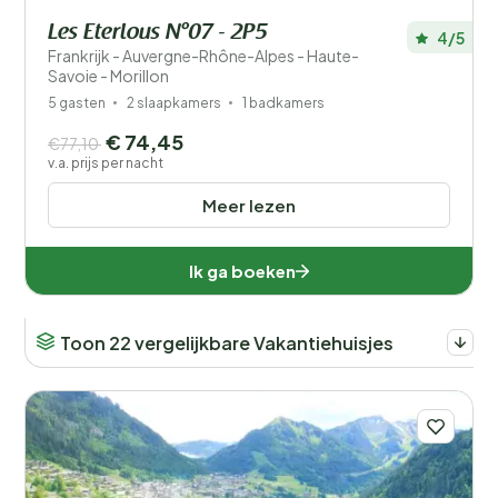
Les Eterlous N°07 - 2P5
4/5
Frankrijk - Auvergne-Rhône-Alpes - Haute-
Savoie - Morillon
5 gasten
2 slaapkamers
1 badkamers
€ 74,45
€77,10
v.a. prijs per nacht
Meer lezen
Ik ga boeken
Toon 22 vergelijkbare Vakantiehuisjes