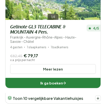
1/4
Gelinote GL3 TELECABINE &
4/5
MOUNTAIN 4 Pers.
Frankrijk - Auvergne-Rhône-Alpes - Haute-
Savoie - Châtel
4 gasten
1 slaapkamers
1 badkamers
€ 79,17
€82,45
v.a. prijs per nacht
Meer lezen
Ik ga boeken
Toon 10 vergelijkbare Vakantiehuisjes