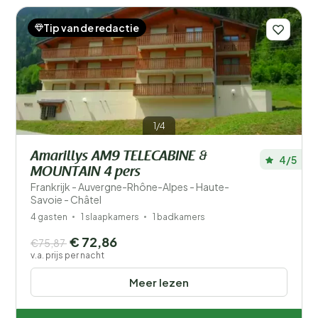
Tip van de redactie
1/4
Amarillys AM9 TELECABINE &
4/5
MOUNTAIN 4 pers
Frankrijk - Auvergne-Rhône-Alpes - Haute-
Savoie - Châtel
4 gasten
1 slaapkamers
1 badkamers
€ 72,86
€75,87
v.a. prijs per nacht
Meer lezen