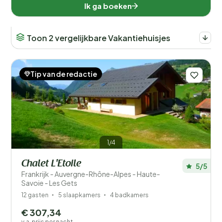
Ik ga boeken
Toon 2 vergelijkbare Vakantiehuisjes
Tip van de redactie
1/4
Chalet L'Etoile
5/5
Frankrijk - Auvergne-Rhône-Alpes - Haute-
Savoie - Les Gets
12 gasten
5 slaapkamers
4 badkamers
€ 307,34
v.a. prijs per nacht