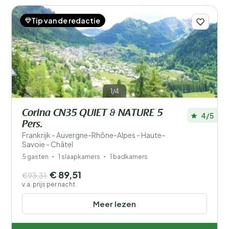
Tip van de redactie
1/4
Corina CN35 QUIET & NATURE 5
4/5
Pers.
Frankrijk - Auvergne-Rhône-Alpes - Haute-
Savoie - Châtel
5 gasten
1 slaapkamers
1 badkamers
€ 89,51
€93,31
v.a. prijs per nacht
Meer lezen