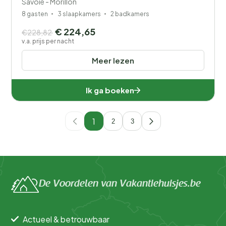
Savoie - Morillon
8 gasten
3 slaapkamers
2 badkamers
€ 224,65
€228,82
v.a. prijs per nacht
Meer lezen
Ik ga boeken
1
2
3
De Voordelen van Vakantiehuisjes.be
Actueel & betrouwbaar