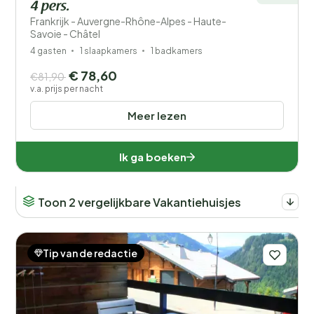
4 pers.
Frankrijk - Auvergne-Rhône-Alpes - Haute-
Savoie - Châtel
4 gasten
1 slaapkamers
1 badkamers
€ 78,60
€81,90
v.a. prijs per nacht
Meer lezen
Ik ga boeken
Toon 2 vergelijkbare Vakantiehuisjes
Tip van de redactie