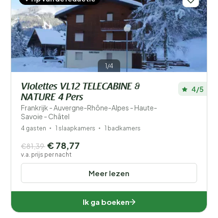
1/4
Violettes VL12 TELECABINE &
4/5
NATURE 4 Pers
Frankrijk - Auvergne-Rhône-Alpes - Haute-
Savoie - Châtel
4 gasten
1 slaapkamers
1 badkamers
€ 78,77
€81,39
v.a. prijs per nacht
Meer lezen
Ik ga boeken