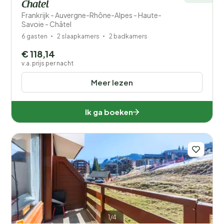
Chatel
Frankrijk - Auvergne-Rhône-Alpes - Haute-
Savoie - Châtel
6 gasten
2 slaapkamers
2 badkamers
€ 118,14
v.a. prijs per nacht
Meer lezen
Ik ga boeken
1/4