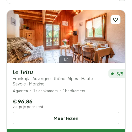
Afstand
1
Prijs
Ligging
Kinderen
Type vakantiehuisje
1/4
Le Tetra
Populaire filters
5/5
Frankrijk - Auvergne-Rhône-Alpes - Haute-
Savoie - Morzine
Mindervaliden
4 gasten
1 slaapkamers
1 badkamers
Voorzieningen
€ 96,86
v.a. prijs per nacht
Wellness
Meer lezen