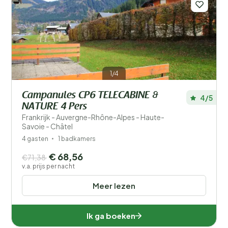
1/4
Campanules CP6 TELECABINE &
4/5
NATURE 4 Pers
Frankrijk - Auvergne-Rhône-Alpes - Haute-
Savoie - Châtel
4 gasten
1 badkamers
€ 68,56
€71,38
v.a. prijs per nacht
Meer lezen
Ik ga boeken