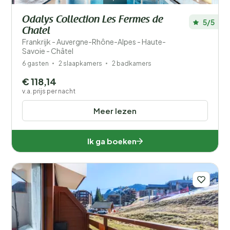
Odalys Collection Les Fermes de
5/5
Chatel
Frankrijk - Auvergne-Rhône-Alpes - Haute-
Savoie - Châtel
6 gasten
2 slaapkamers
2 badkamers
€ 118,14
v.a. prijs per nacht
Meer lezen
Ik ga boeken