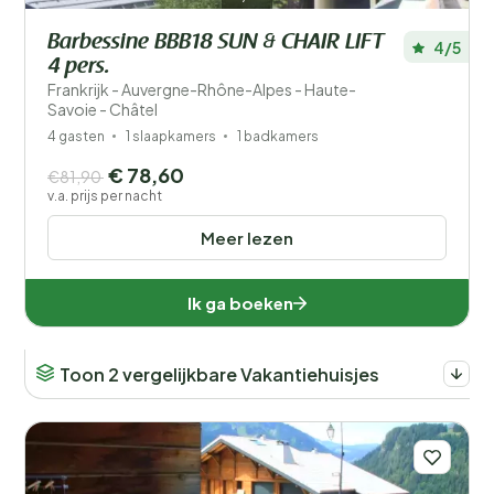
Barbessine BBB18 SUN & CHAIR LIFT
4/5
4 pers.
Frankrijk - Auvergne-Rhône-Alpes - Haute-
Savoie - Châtel
4 gasten
1 slaapkamers
1 badkamers
€ 78,60
€81,90
v.a. prijs per nacht
Meer lezen
Ik ga boeken
Toon 2 vergelijkbare Vakantiehuisjes