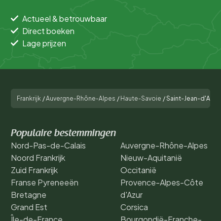
Actueel & betrouwbaar
Direct boeken
Lage prijzen
Frankrijk
/
Auvergne-Rhône-Alpes
/
Haute-Savoie
/
Saint-Jean-d'Aulp
Populaire bestemmingen
Nord-Pas-de-Calais
Auvergne-Rhône-Alpes
Noord Frankrijk
Nieuw-Aquitanië
Zuid Frankrijk
Occitanië
Franse Pyreneeën
Provence-Alpes-Côte
Bretagne
d'Azur
Grand Est
Corsica
Île-de-France
Bourgondië-Franche-