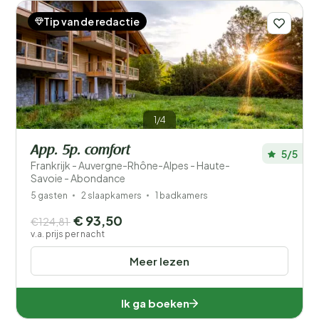
Tip van de redactie
Filters opslaan
1/4
App. 5p. comfort
5/5
Frankrijk - Auvergne-Rhône-Alpes - Haute-
Savoie - Abondance
Je vakantie
Kies reisdata en je gezelschap
5 gasten
2 slaapkamers
1 badkamers
€ 93,50
€124,81
v.a. prijs per nacht
Wanneer?
Meer lezen
Aantal gasten?
Ik ga boeken