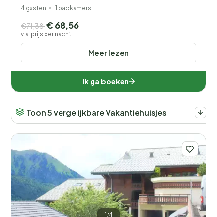
4 gasten
1 badkamers
€ 68,56
€71,38
v.a. prijs per nacht
Meer lezen
Ik ga boeken
Toon 5 vergelijkbare Vakantiehuisjes
1/4