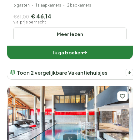
6 gasten
1 slaapkamers
2 badkamers
€ 46,14
€61,00
v.a. prijs per nacht
Meer lezen
Ik ga boeken
Toon 2 vergelijkbare Vakantiehuisjes
1/4