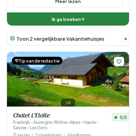
Meer lezen
Ik ga boeken
Toon 2 vergelijkbare Vakantiehuisjes
Tip van de redactie
1/4
Chalet L'Etoile
5/5
Frankrijk - Auvergne-Rhône-Alpes - Haute-
Savoie - Les Gets
12 gasten
5 slaapkamers
4 badkamers