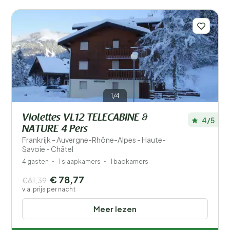
1/4
Violettes VL12 TELECABINE &
4/5
NATURE 4 Pers
Frankrijk - Auvergne-Rhône-Alpes - Haute-
Savoie - Châtel
4 gasten
1 slaapkamers
1 badkamers
€ 78,77
€81,39
v.a. prijs per nacht
Meer lezen