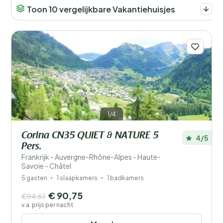
Toon 10 vergelijkbare Vakantiehuisjes
1/4
Corina CN35 QUIET & NATURE 5
4/5
Pers.
Frankrijk - Auvergne-Rhône-Alpes - Haute-
Savoie - Châtel
5 gasten
1 slaapkamers
1 badkamers
€ 90,75
€94,61
v.a. prijs per nacht