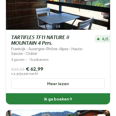
1/4
TARTIFLES TF11 NATURE &
4/5
MOUNTAIN 4 Pers.
Frankrijk - Auvergne-Rhône-Alpes - Haute-
Savoie - Châtel
4 gasten
1 badkamers
€ 62,99
€65,53
v.a. prijs per nacht
Meer lezen
Ik ga boeken