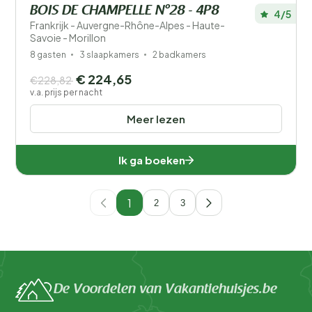
BOIS DE CHAMPELLE N°28 - 4P8
4/5
Frankrijk - Auvergne-Rhône-Alpes - Haute-
Savoie - Morillon
8 gasten
3 slaapkamers
2 badkamers
€ 224,65
€228,82
v.a. prijs per nacht
Meer lezen
Ik ga boeken
1
2
3
De Voordelen van Vakantiehuisjes.be