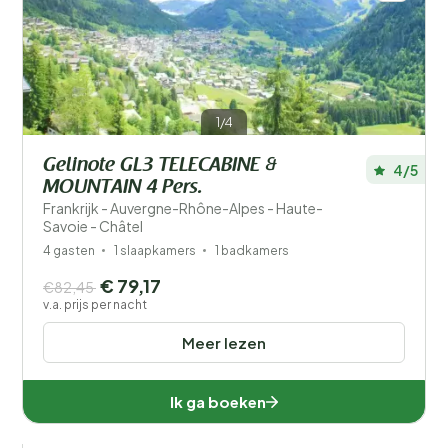
1/4
Gelinote GL3 TELECABINE &
4/5
MOUNTAIN 4 Pers.
Frankrijk - Auvergne-Rhône-Alpes - Haute-
Savoie - Châtel
4 gasten
1 slaapkamers
1 badkamers
€ 79,17
€82,45
v.a. prijs per nacht
Meer lezen
Ik ga boeken