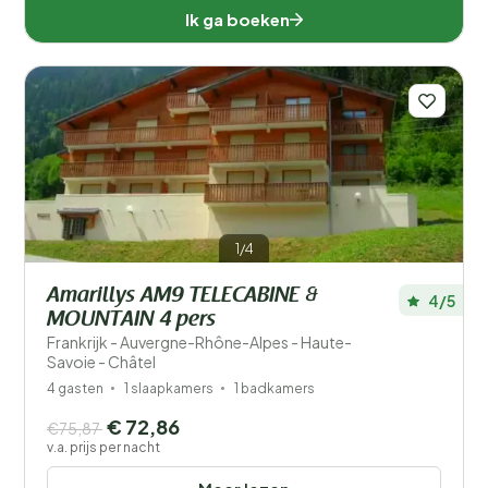
Ik ga boeken
1/4
Amarillys AM9 TELECABINE &
4/5
MOUNTAIN 4 pers
Frankrijk - Auvergne-Rhône-Alpes - Haute-
Savoie - Châtel
4 gasten
1 slaapkamers
1 badkamers
€ 72,86
€75,87
v.a. prijs per nacht