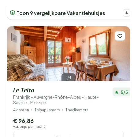
Toon 9 vergelijkbare Vakantiehuisjes
Afstand
1
Prijs
Ligging
Kinderen
Type vakantiehuisje
1/4
Le Tetra
Populaire filters
5/5
Frankrijk - Auvergne-Rhône-Alpes - Haute-
Savoie - Morzine
Mindervaliden
4 gasten
1 slaapkamers
1 badkamers
€ 96,86
Voorzieningen
v.a. prijs per nacht
Wellness