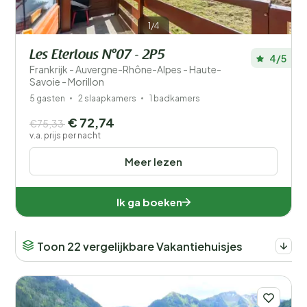
1/4
Les Eterlous N°07 - 2P5
4/5
Frankrijk - Auvergne-Rhône-Alpes - Haute-
Savoie - Morillon
5 gasten
2 slaapkamers
1 badkamers
€ 72,74
€75,33
v.a. prijs per nacht
Meer lezen
Ik ga boeken
Toon 22 vergelijkbare Vakantiehuisjes