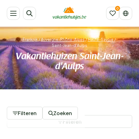
Frankrijk
/
Auvergne-Rhône-Alpes
/
Haute-Savoie
/
Saint-Jean-d'Aulps
Vakantiehuizen Saint-Jean-
d'Aulps
106 Accommodaties
Filteren
Zoeken
Filteren