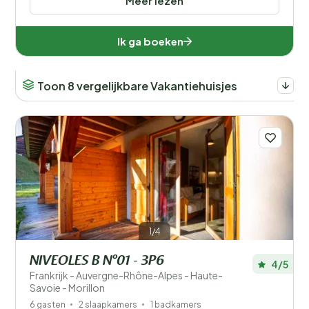
Meer lezen
Ik ga boeken
Toon 8 vergelijkbare Vakantiehuisjes
1/4
NIVEOLES B N°01 - 3P6
4/5
Frankrijk - Auvergne-Rhône-Alpes - Haute-
Savoie - Morillon
6 gasten
2 slaapkamers
1 badkamers