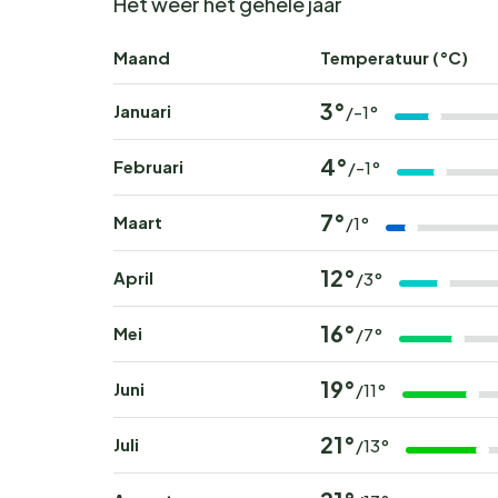
Het weer het gehele jaar
Maand
Temperatuur (°C)
3°
Januari
/-1°
4°
Februari
/-1°
7°
Maart
/1°
12°
April
/3°
16°
Mei
/7°
19°
Juni
/11°
21°
Juli
/13°