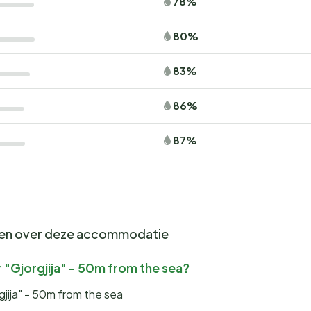
78%
80%
83%
86%
87%
gen over deze accommodatie
 "Gjorgjija" - 50m from the sea?
gjija" - 50m from the sea