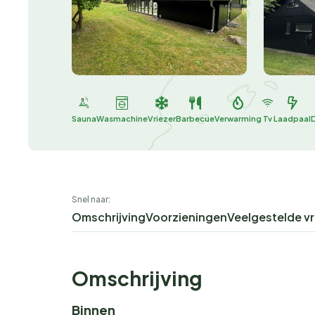
Sauna
Wasmachine
Vriezer
Barbecue
Verwarming
Tv
Laadpaal
Snel naar:
Omschrijving
Voorzieningen
Veelgestelde v
Omschrijving
Binnen