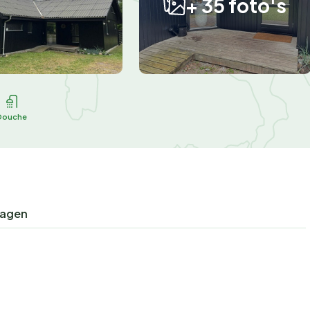
+ 35 foto's
Douche
ragen