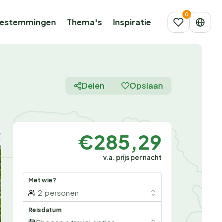
estemmingen
Thema's
Inspiratie
Delen
Opslaan
€285,29
v.a. prijs per nacht
Met wie?
2
personen
Reisdatum