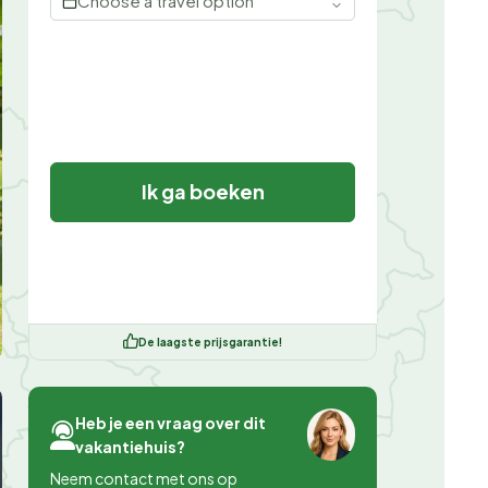
Choose a travel option
Ik ga boeken
De laagste prijsgarantie!
Heb je een vraag over dit
vakantiehuis?
Neem contact met ons op