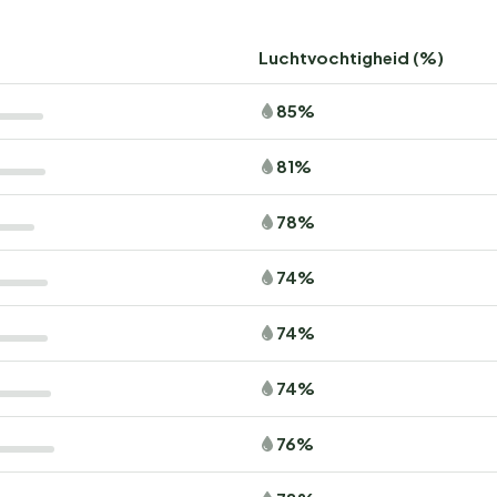
Luchtvochtigheid (%)
85%
81%
78%
74%
74%
74%
76%