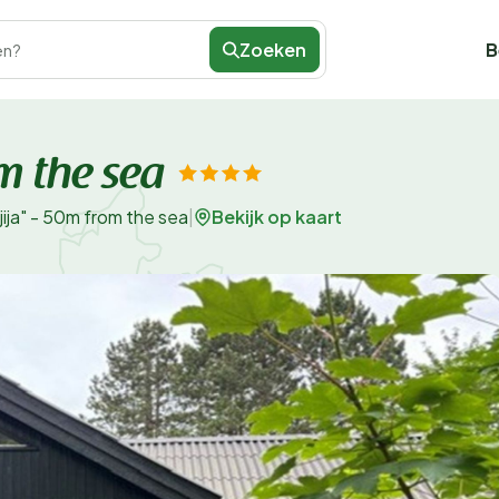
Zoeken
B
en?
m the sea
Bekijk op kaart
jija" - 50m from the sea
|