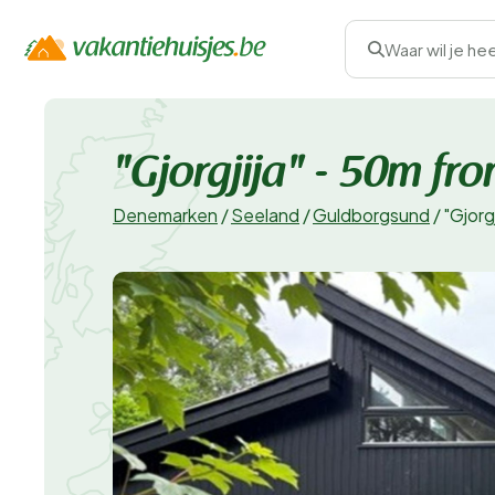
Waar wil je he
"Gjorgjija" - 50m fro
Denemarken
/
Seeland
/
Guldborgsund
/
"Gjorg