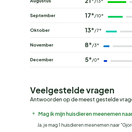
21°
Augustus
/13°
17°
September
/10°
13°
Oktober
/7°
8°
November
/3°
5°
December
/0°
Veelgestelde vragen
Antwoorden op de meest gestelde vra
Mag ik mijn huisdieren meenemen naar
Ja, je mag 1 huisdieren meenemen naar "Gjor