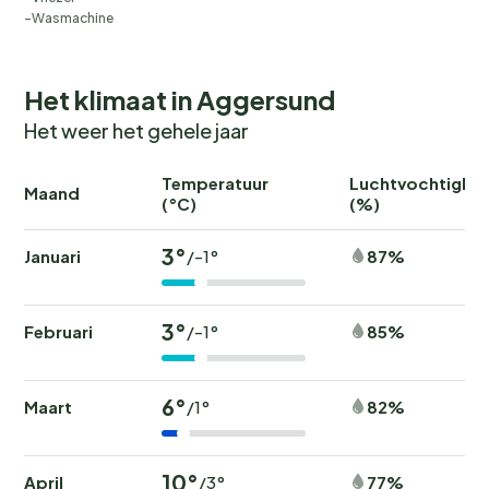
Wasmachine
Het klimaat in Aggersund
Het weer het gehele jaar
Temperatuur
Luchtvochtighei
Maand
(°C)
(%)
3°
Januari
87%
/-1°
3°
Februari
85%
/-1°
6°
Maart
82%
/1°
10°
April
77%
/3°