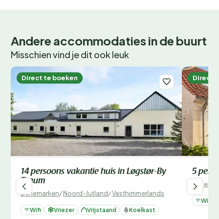
Andere accommodaties in de buurt
Misschien vind je dit ook leuk
Direct te boeken
Direct 
14 persoons vakantie huis in Løgstør-By
5 perso
Traum
Denemar
Denemarken
/
Noord-Jutland
/
Vesthimmerlands
Wifi
Wifi
Vriezer
Vrijstaand
Koelkast