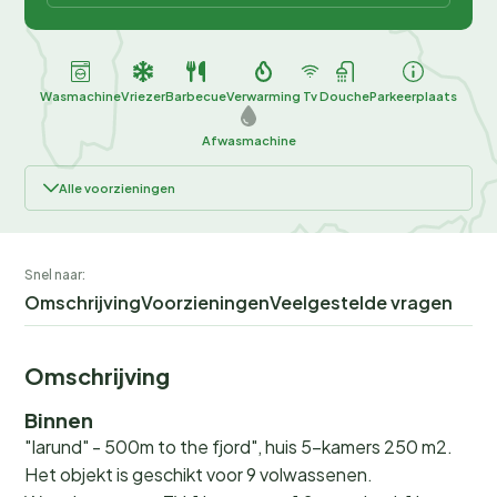
Wasmachine
Vriezer
Barbecue
Verwarming
Tv
Douche
Parkeerplaats
Afwasmachine
Alle voorzieningen
Snel naar:
Omschrijving
Voorzieningen
Veelgestelde vragen
Omschrijving
Binnen
"Iarund" - 500m to the fjord", huis 5-kamers 250 m2.
Het objekt is geschikt voor 9 volwassenen.