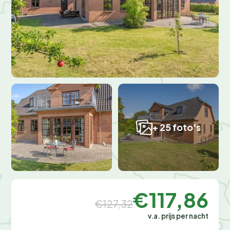
+ 25 foto's
€117,86
€127,32
v.a. prijs per nacht