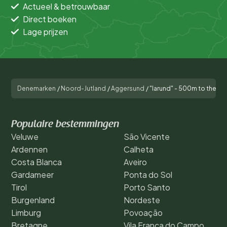
Actueel & betrouwbaar
Direct boeken
Lage prijzen
Denemarken
/
Noord-Jutland
/
Aggersund
/
"Iarund" - 500m to the fjo
Populaire bestemmingen
Veluwe
São Vicente
Ardennen
Calheta
Costa Blanca
Aveiro
Gardameer
Ponta do Sol
Tirol
Porto Santo
Burgenland
Nordeste
Limburg
Povoação
Bretagne
Vila Franca do Campo