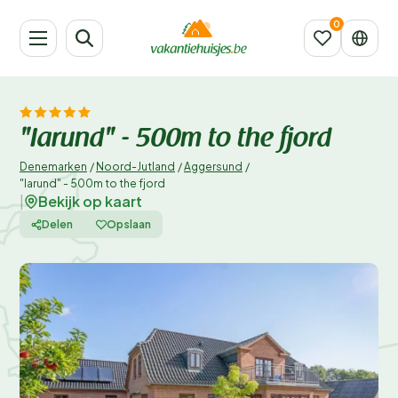
"Iarund" - 500m to the fjord
Denemarken
/
Noord-Jutland
/
Aggersund
/
"Iarund" - 500m to the fjord
Bekijk op kaart
|
Delen
Opslaan