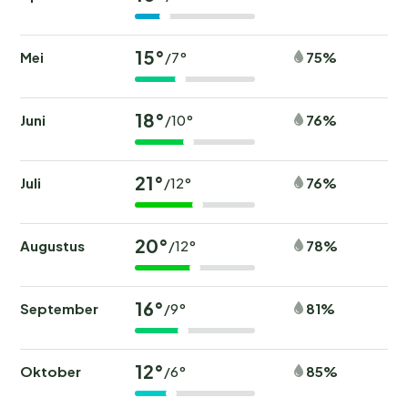
15°
Mei
75%
/7°
18°
Juni
76%
/10°
21°
Juli
76%
/12°
20°
Augustus
78%
/12°
16°
September
81%
/9°
12°
Oktober
85%
/6°