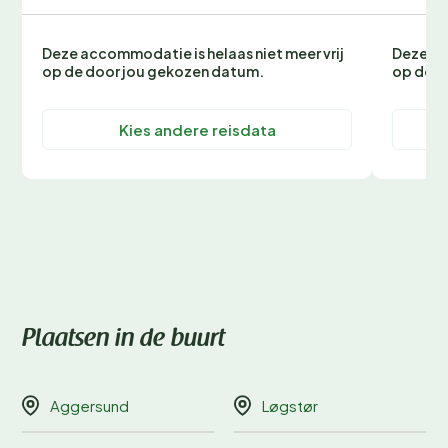
Deze accommodatie is helaas niet meer vrij
Deze ac
op de door jou gekozen datum.
op de d
Kies andere reisdata
Plaatsen in de buurt
Aggersund
Løgstør