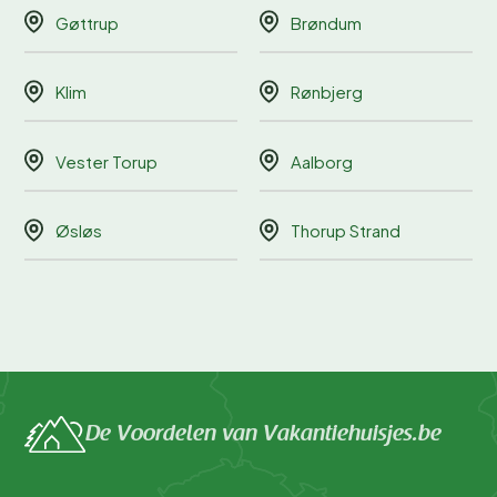
Gøttrup
Brøndum
Klim
Rønbjerg
Vester Torup
Aalborg
Øsløs
Thorup Strand
De Voordelen van Vakantiehuisjes.be