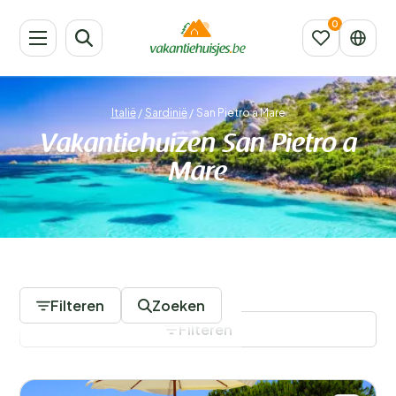
Italië
/
Sardinië
/
San Pietro a Mare
Vakantiehuizen San Pietro a
Mare
199 Accommodaties
Filteren
Zoeken
Filteren