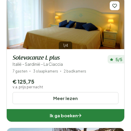
1/4
Solevacanze L plus
5/5
Italië - Sardinië - La Ciaccia
7 gasten
3 slaapkamers
2 badkamers
€ 125,75
v.a. prijs per nacht
Meer lezen
Ik ga boeken