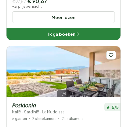
€ 90,67
€97,57
v.a. prijs per nacht
Meer lezen
Ik ga boeken
1/4
Posidonia
5/5
Italië - Sardinië - La Muddizza
5 gasten
2 slaapkamers
2 badkamers