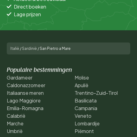
Direct boeken
Lage prijzen
Italië
/
Sardinië
/
San Pietro a Mare
Populaire bestemmingen
Gardameer
Molise
Caldonazzomeer
Apulië
Italiaanse meren
Trentino-Zuid-Tirol
Lago Maggiore
Basilicata
Emilia-Romagna
Campania
Calabrië
Veneto
Marche
Lombardije
Umbrië
Piëmont