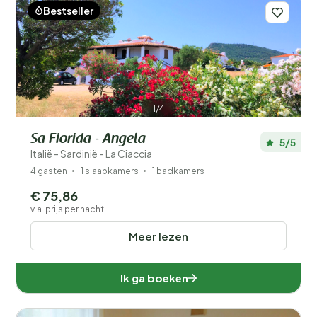
Bestseller
1/4
Sa Fiorida - Angela
5/5
Italië - Sardinië - La Ciaccia
4 gasten
1 slaapkamers
1 badkamers
€ 75,86
v.a. prijs per nacht
Meer lezen
Ik ga boeken