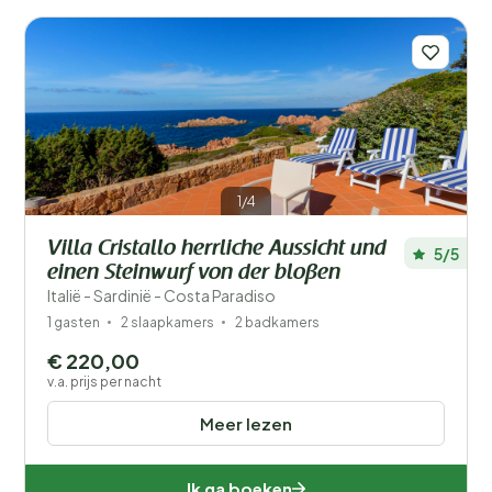
1/4
Villa Cristallo herrliche Aussicht und
5/5
einen Steinwurf von der bloßen
Italië - Sardinië - Costa Paradiso
1 gasten
2 slaapkamers
2 badkamers
€ 220,00
v.a. prijs per nacht
Meer lezen
Ik ga boeken