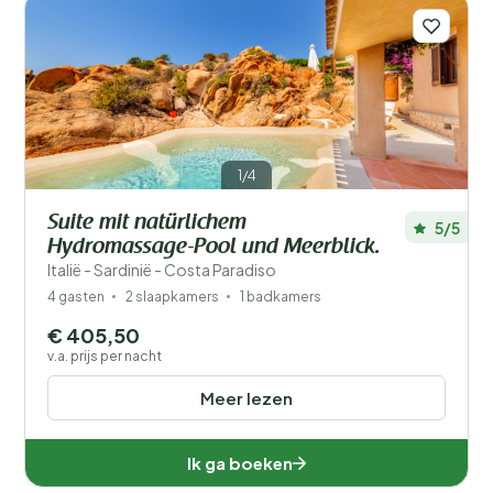
1/4
Suite mit natürlichem
5/5
Hydromassage-Pool und Meerblick.
Italië - Sardinië - Costa Paradiso
4 gasten
2 slaapkamers
1 badkamers
€ 405,50
v.a. prijs per nacht
Meer lezen
Ik ga boeken