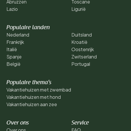
Abruzzen
Toscane
Lazio
Ligurië
Populaire landen
Nederland
Duitsland
Frankrijk
Kroatië
Italië
Oostenrijk
Spanje
Zwitserland
België
Portugal
Populaire thema's
Vakantiehuizen met zwembad
Vakantiehuizen met hond
Vakantiehuizen aan zee
Over ons
Service
Over ons
FAQ