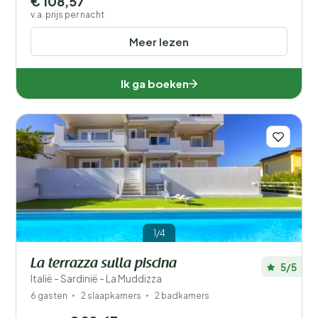
€ 108,57
v.a. prijs per nacht
Meer lezen
Ik ga boeken
1/4
La terrazza sulla piscina
5/5
Italië - Sardinië - La Muddizza
6 gasten
2 slaapkamers
2 badkamers