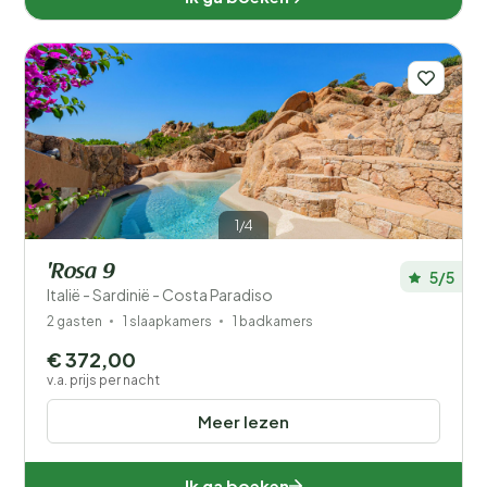
1/4
'Rosa 9
5/5
Italië - Sardinië - Costa Paradiso
2 gasten
1 slaapkamers
1 badkamers
€ 372,00
v.a. prijs per nacht
Meer lezen
Ik ga boeken