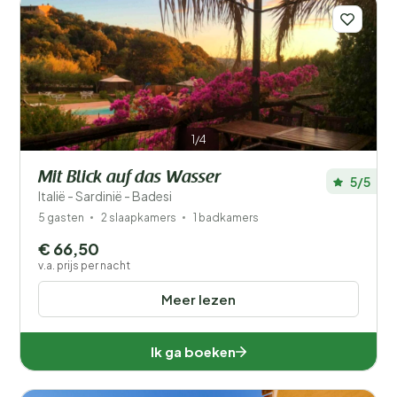
1/4
Mit Blick auf das Wasser
5/5
Italië - Sardinië - Badesi
5 gasten
2 slaapkamers
1 badkamers
€ 66,50
v.a. prijs per nacht
Meer lezen
Ik ga boeken