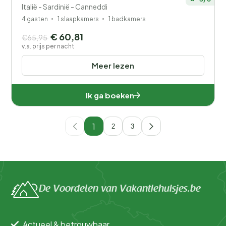
Italië - Sardinië - Canneddi
4 gasten
1 slaapkamers
1 badkamers
€ 60,81
€65,95
v.a. prijs per nacht
Meer lezen
Ik ga boeken
1
2
3
De Voordelen van Vakantiehuisjes.be
Actueel & betrouwbaar