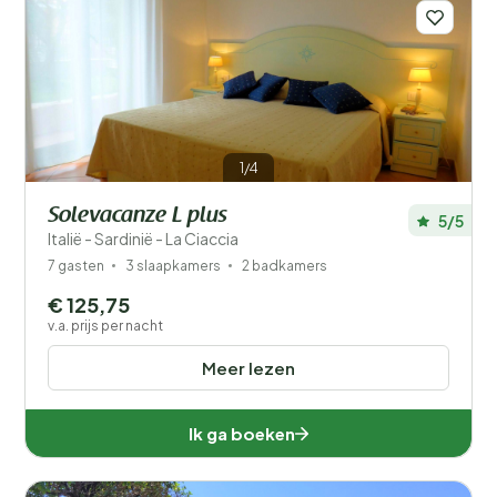
Afstand
1
Prijs
Ligging
1/4
Type vakantiehuisje
Solevacanze L plus
5/5
Populaire filters
Italië - Sardinië - La Ciaccia
7 gasten
3 slaapkamers
2 badkamers
Mindervaliden
€ 125,75
v.a. prijs per nacht
Voorzieningen
Meer lezen
Wellness
Ik ga boeken