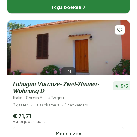
Ik ga boeken
1/4
Lubagnu Vacanze- Zwei-Zimmer-
5/5
Wohnung D
Italië - Sardinië - Lu Bagnu
2 gasten
1 slaapkamers
1 badkamers
€ 71,71
v.a. prijs per nacht
Meer lezen