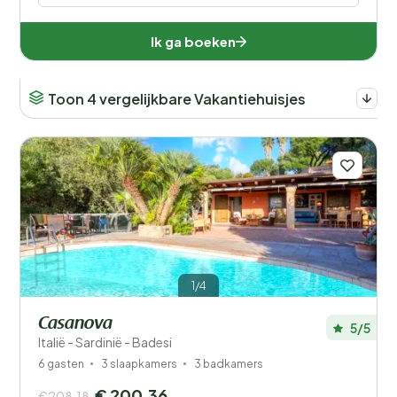
Ik ga boeken
Toon 4 vergelijkbare Vakantiehuisjes
1/4
Casanova
5/5
Italië - Sardinië - Badesi
6 gasten
3 slaapkamers
3 badkamers
€ 200,36
€208,18