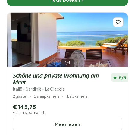
1/4
Schöne und private Wohnung am
5/5
Meer
Italië - Sardinië - La Ciaccia
2 gasten
2 slaapkamers
1 badkamers
€ 145,75
v.a. prijs per nacht
Meer lezen