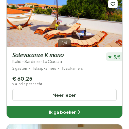
Filters opslaan
1/4
Solevacanze K mono
5/5
Je vakantie
Italië - Sardinië - La Ciaccia
Kies reisdata en je gezelschap
2 gasten
1 slaapkamers
1 badkamers
€ 60,25
Wanneer?
v.a. prijs per nacht
Meer lezen
Aantal gasten?
Ik ga boeken