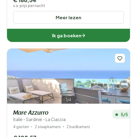
v.a. prijs per nacht
Meer lezen
Ik ga boeken
1/4
Mare Azzurro
5/5
Italië - Sardinië - La Ciaccia
4 gasten
2 slaapkamers
2 badkamers