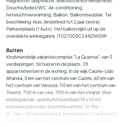
magnetron, diepvriezer, elektrische koffiemachine).
Douche/bidet/WC. Air-conditioning,
heteluchtverwarming. Balkon. Balkonmeubilair. Ter
beschikking: kluis, kinderbed tot 2 jaar (extra).
Parkeerplaats (1 Auto). Het balkon kijkt uit op de
overdekte winkelgalerij. IT027005C24ADW5IIR
Buiten
Kindvriendelijk vakantiecomplex "La Quercia", van 3
verdiepingen. 56 huizen in de plaats. 29
appartementen in de woning. In de wijk Caorle-Lido
Altanea, 5 km van het centrum van Caorle, 60 km van
het centrum van Venezia, 115 km van het centrum van
Trieste, 700 m van zee, 700 m van het strand. Voor
medegebruik: openluchtzwembad (19 x 14 m2,
seizoensgebonden beschikbaarheid: 15.Mei. -
15.Sep.). Kinderzwembad, tennisbaan (1 x hard court),
verlichte tennisbaan (extra), tafeltennis, basketbal,