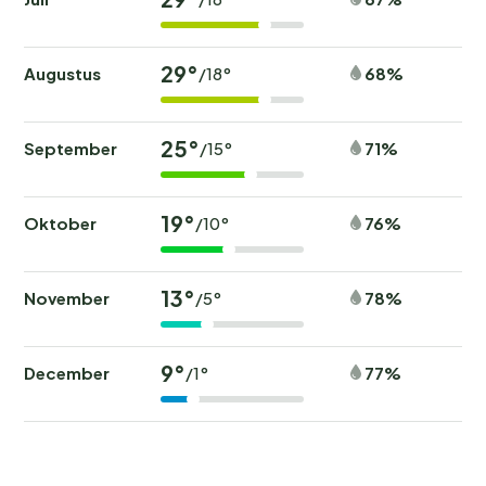
29°
Augustus
68%
/18°
25°
September
71%
/15°
19°
Oktober
76%
/10°
13°
November
78%
/5°
9°
December
77%
/1°