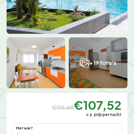
+ 19 foto's
€107,52
€116,48
v.a. prijs per nacht
Met wie?