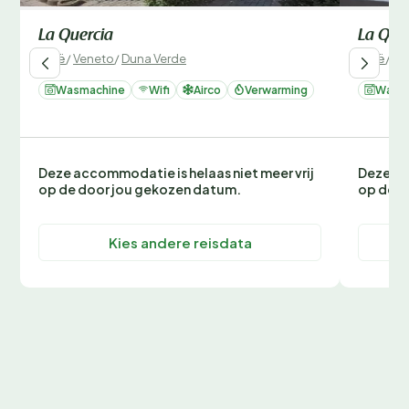
La Quercia
La Que
Italië
/
Veneto
/
Duna Verde
Italië
/
Ve
Wasmachine
Wifi
Airco
Verwarming
Wasm
Deze accommodatie is helaas niet meer vrij
Deze ac
op de door jou gekozen datum.
op de d
Kies andere reisdata