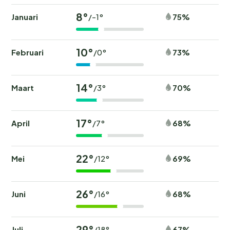
8°
Januari
75%
/-1°
10°
Februari
73%
/0°
14°
Maart
70%
/3°
17°
April
68%
/7°
22°
Mei
69%
/12°
26°
Juni
68%
/16°
29°
Juli
67%
/18°