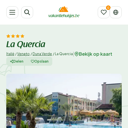
La Quercia
Bekijk op kaart
|
Italië
/
Veneto
/
Duna Verde
/
La Quercia
Delen
Opslaan