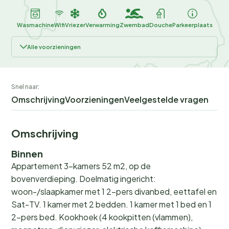
Wasmachine
Wifi
Vriezer
Verwarming
Zwembad
Douche
Parkeerplaats
Alle voorzieningen
Snel naar:
Omschrijving
Voorzieningen
Veelgestelde vragen
Omschrijving
Binnen
Appartement 3-kamers 52 m2, op de
bovenverdieping. Doelmatig ingericht:
woon-/slaapkamer met 1 2-pers divanbed, eettafel en
Sat-TV. 1 kamer met 2 bedden. 1 kamer met 1 bed en 1
2-pers bed. Kookhoek (4 kookpitten (vlammen),