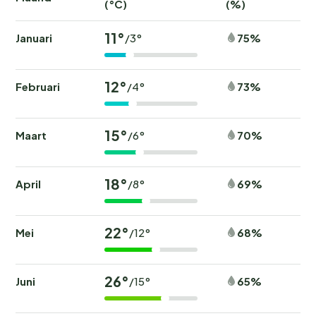
(°C)
(%)
11°
Januari
75%
/3°
12°
Februari
73%
/4°
15°
Maart
70%
/6°
18°
April
69%
/8°
22°
Mei
68%
/12°
26°
Juni
65%
/15°