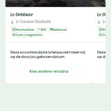
Le Debbiare
Le Deb
Italië
/
Toscane
/
Riparbella
Italië
/
To
Wasmachine
Wifi
Barbecue
Wasm
Oven / magnetron
Oven 
Deze accommodatie is helaas niet meer vrij
Deze ac
op de door jou gekozen datum.
op de d
Kies andere reisdata