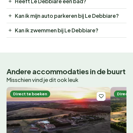
Heeft Le Debbiare een bad?
Kan ik mijn auto parkeren bij Le Debbiare?
Kan ik zwemmen bij Le Debbiare?
Andere accommodaties in de buurt
Misschien vind je dit ook leuk
Direct te boeken
Direct 