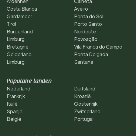
Ardennen
Calheta
Costa Blanca
Aveiro
Gardameer
Ponta do Sol
Tirol
Porto Santo
Burgenland
Nordeste
Limburg
Povoação
Bretagne
Vila Franca do Campo
Gelderland
Ponta Delgada
Limburg
Santana
Populaire landen
Nederland
Duitsland
Frankrijk
Kroatië
Italië
Oostenrijk
Spanje
Zwitserland
België
Portugal