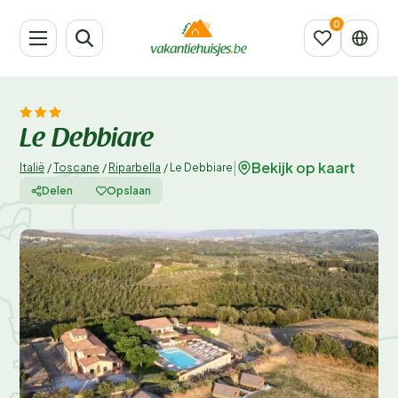
Le Debbiare
Bekijk op kaart
|
Italië
/
Toscane
/
Riparbella
/
Le Debbiare
Delen
Opslaan