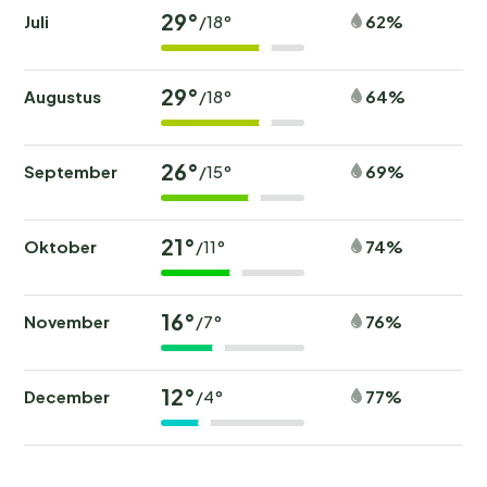
29°
Juli
62%
/18°
29°
Augustus
64%
/18°
26°
September
69%
/15°
21°
Oktober
74%
/11°
16°
November
76%
/7°
12°
December
77%
/4°