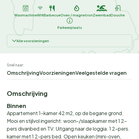
Wasmachine
Wifi
Barbecue
Oven / magnetron
Zwembad
Douche
Parkeerplaats
Alle voorzieningen
Snel naar:
Omschrijving
Voorzieningen
Veelgestelde vragen
Omschrijving
Binnen
Appartement 1-kamer 42 m2, op de begane grond.
Mooi en stijlvol ingericht: woon-/slaapkamer met 1 2-
pers divanbed en TV. Uitgang naar de loggia. 1 2-pers.
kamer met 1 2-pers bed. Open keuken (mini-oven,