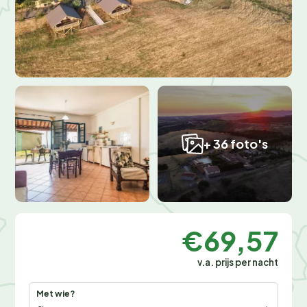
+ 36 foto's
€69,57
v.a. prijs per nacht
Met wie?