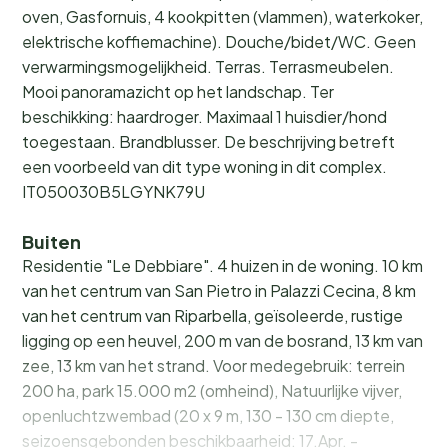
oven, Gasfornuis, 4 kookpitten (vlammen), waterkoker,
elektrische koffiemachine). Douche/bidet/WC. Geen
verwarmingsmogelijkheid. Terras. Terrasmeubelen.
Mooi panoramazicht op het landschap. Ter
beschikking: haardroger. Maximaal 1 huisdier/hond
toegestaan. Brandblusser. De beschrijving betreft
een voorbeeld van dit type woning in dit complex.
IT050030B5LGYNK79U
Buiten
Residentie "Le Debbiare". 4 huizen in de woning. 10 km
van het centrum van San Pietro in Palazzi Cecina, 8 km
van het centrum van Riparbella, geïsoleerde, rustige
ligging op een heuvel, 200 m van de bosrand, 13 km van
zee, 13 km van het strand. Voor medegebruik: terrein
200 ha, park 15.000 m2 (omheind), Natuurlijke vijver,
openluchtzwembad (20 x 9 m, 130 - 130 cm diepte,
seizoensgebonden beschikbaarheid: 17.Apr. -