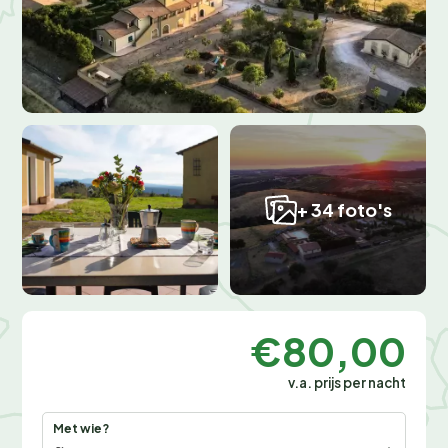
+ 34 foto's
€80,00
v.a. prijs per nacht
Met wie?