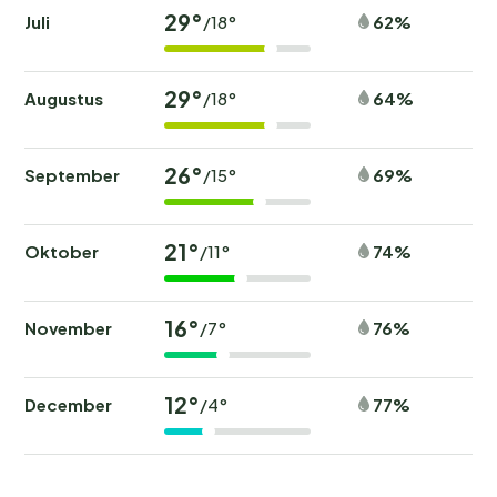
29°
Juli
62%
/18°
29°
Augustus
64%
/18°
26°
September
69%
/15°
21°
Oktober
74%
/11°
16°
November
76%
/7°
12°
December
77%
/4°