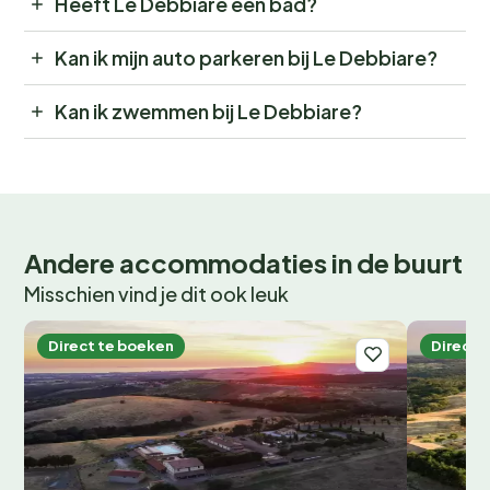
Heeft Le Debbiare een bad?
Kan ik mijn auto parkeren bij Le Debbiare?
Kan ik zwemmen bij Le Debbiare?
Andere accommodaties in de buurt
Misschien vind je dit ook leuk
Direct te boeken
Direct 