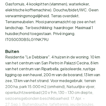
Gasfornuis, 4 kookpitten (vlammen), waterkoker,
elektrische koffiemachine). Douche/bidet/WC. Geen
verwarmingsmogelijkheid. Terras overdekt.
Terrasmeubelen. Mooi panoramazicht op zee en het
landschap. Ter beschikking: haardroger. Maximaal 1
huisdier/hond toegestaan. Privé ingang.
IT050030B5LGYNK79U
Buiten
Residentie "Le Debbiare". 4 huizen in de woning. 10 km
van het centrum van San Pietro in Palazzi Cecina, 8 km
van het centrum van Riparbella, geïsoleerde, rustige
ligging op een heuvel, 200 m van de bosrand, 13 km van
zee, 13 km van het strand. Voor medegebruik: terrein
200 ha, park 15.000 m2 (omheind), Natuurlijke vijver,
openluchtzwembad (20 x 9 m, 130 - 130 cm diepte,
seizoensgebonden beschikbaarheid: 17.Apr. -
27.Sep.). Buitendouche, tafeltennis, jeu de boules,