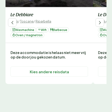
Le Debbiare
Le Deb
Italië
/
Toscane
/
Riparbella
Italië
/
To
Wasmachine
Wifi
Barbecue
Wasm
Oven / magnetron
Oven 
Deze accommodatie is helaas niet meer vrij
Deze ac
op de door jou gekozen datum.
op de d
Kies andere reisdata