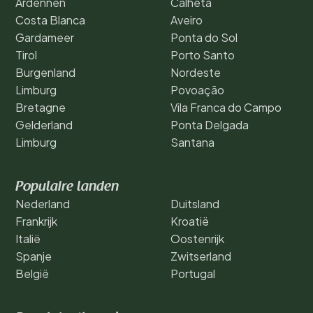
Ardennen
Calheta
Costa Blanca
Aveiro
Gardameer
Ponta do Sol
Tirol
Porto Santo
Burgenland
Nordeste
Limburg
Povoação
Bretagne
Vila Franca do Campo
Gelderland
Ponta Delgada
Limburg
Santana
Populaire landen
Nederland
Duitsland
Frankrijk
Kroatië
Italië
Oostenrijk
Spanje
Zwitserland
België
Portugal