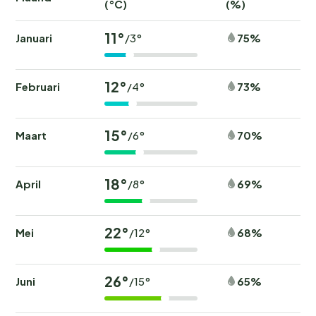
(°C)
(%)
11°
Januari
75%
/3°
12°
Februari
73%
/4°
15°
Maart
70%
/6°
18°
April
69%
/8°
22°
Mei
68%
/12°
26°
Juni
65%
/15°