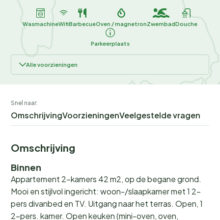
Wasmachine
Wifi
Barbecue
Oven / magnetron
Zwembad
Douche
Parkeerplaats
Alle voorzieningen
Snel naar:
Omschrijving
Voorzieningen
Veelgestelde vragen
Omschrijving
Binnen
Appartement 2-kamers 42 m2, op de begane grond.
Mooi en stijlvol ingericht: woon-/slaapkamer met 1 2-
pers divanbed en TV. Uitgang naar het terras. Open, 1
2-pers. kamer. Open keuken (mini-oven, oven,