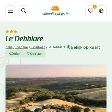
Le Debbiare
Bekijk op kaart
|
Italië
/
Toscane
/
Riparbella
/
Le Debbiare
Delen
Opslaan