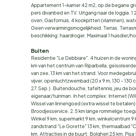
Appartement 1-kamer 42 m2, op de begane grond
pers divanbed en TV. Uitgang naar de loggia. 1
oven, Gasfornuis, 4 kookpitten (vlammen), wat
Geen verwarmingsmogelijkheid. Terras. Terras
beschikking: haardroger. Maximaal 1 huisdie
Buiten
Residentie "Le Debbiare". 4 huizen in de woning
km van het centrum van Riparbella, geïsoleerde,
van zee, 13 km van het strand. Voor medegebrui
vijver, openluchtzwembad (20 x 9 m, 130 - 130
27.Sep.). Buitendouche, tafeltennis, jeu de 
eigenaar/tuinman. In het complex: Internet (Wi
Wissel van linnengoed (extra wissel te betalen)
Broodjesservice. 2.5 km lange rommelige toeg
Winkel 9 km, supermarkt 9 km, winkelcentrum 9 
zandstrand "Le Gorette" 13 km, thermaalbad "Cal
km. Attracties in de buurt: Bolgheri 25 km, Pis