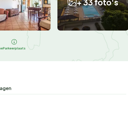
+ 33 foto's
he
Parkeerplaats
ragen