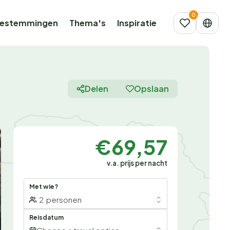
estemmingen
Thema's
Inspiratie
Delen
Opslaan
€69,57
v.a. prijs per nacht
Met wie?
2
personen
Reisdatum