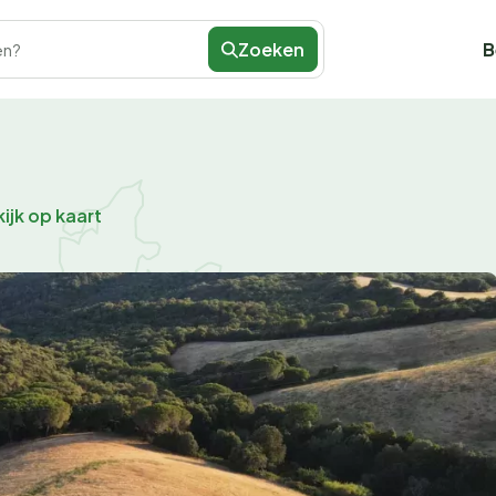
Zoeken
B
en?
ijk op kaart