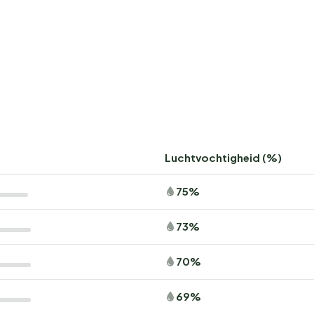
Luchtvochtigheid (%)
75%
73%
70%
69%