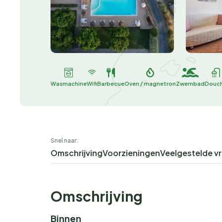
Wasmachine
Wifi
Barbecue
Oven / magnetron
Zwembad
Douc
Snel naar:
Omschrijving
Voorzieningen
Veelgestelde v
Omschrijving
Binnen