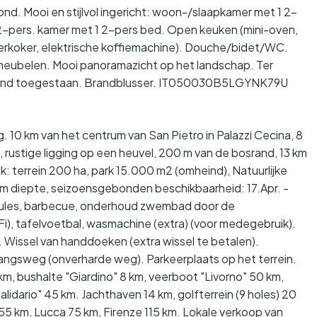
. Mooi en stijlvol ingericht: woon-/slaapkamer met 1 2-
 2-pers. kamer met 1 2-pers bed. Open keuken (mini-oven,
erkoker, elektrische koffiemachine). Douche/bidet/WC.
meubelen. Mooi panoramazicht op het landschap. Ter
r/hond toegestaan. Brandblusser. IT050030B5LGYNK79U
. 10 km van het centrum van San Pietro in Palazzi Cecina, 8
 rustige ligging op een heuvel, 200 m van de bosrand, 13 km
k: terrein 200 ha, park 15.000 m2 (omheind), Natuurlijke
 cm diepte, seizoensgebonden beschikbaarheid: 17.Apr. -
boules, barbecue, onderhoud zwembad door de
Fi), tafelvoetbal, wasmachine (extra) (voor medegebruik).
. Wissel van handdoeken (extra wissel te betalen).
angsweg (onverharde weg). Parkeerplaats op het terrein.
km, bushalte "Giardino" 8 km, veerboot "Livorno" 50 km,
idario" 45 km. Jachthaven 14 km, golfterrein (9 holes) 20
a 55 km, Lucca 75 km, Firenze 115 km. Lokale verkoop van