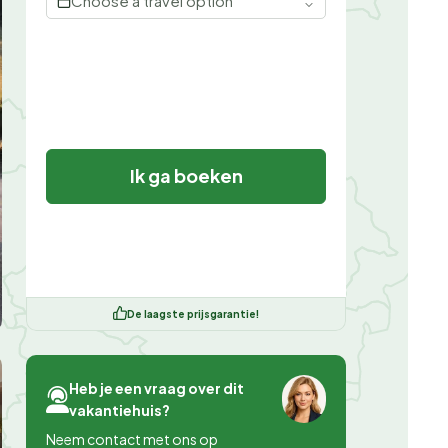
Choose a travel option
Ik ga boeken
De laagste prijsgarantie!
Heb je een vraag over dit
vakantiehuis?
Neem contact met ons op