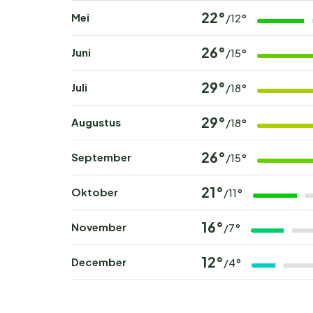
22°
Mei
/12°
26°
Juni
/15°
29°
Juli
/18°
29°
Augustus
/18°
26°
September
/15°
21°
Oktober
/11°
16°
November
/7°
12°
December
/4°