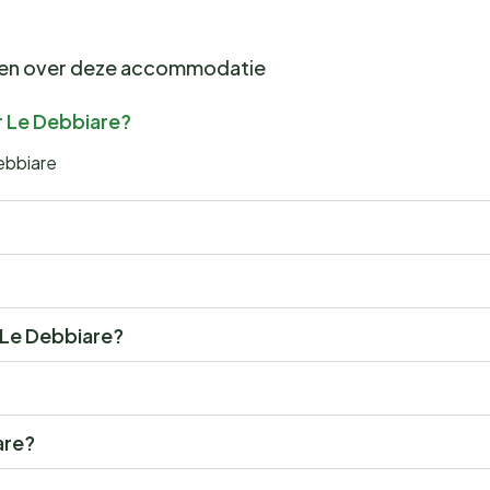
gen over deze accommodatie
r Le Debbiare?
ebbiare
r Le Debbiare?
are?