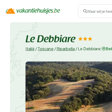
Waar wil je he
Le Debbiare
Bek
Italië
/
Toscane
/
Riparbella
/
Le Debbiare
|