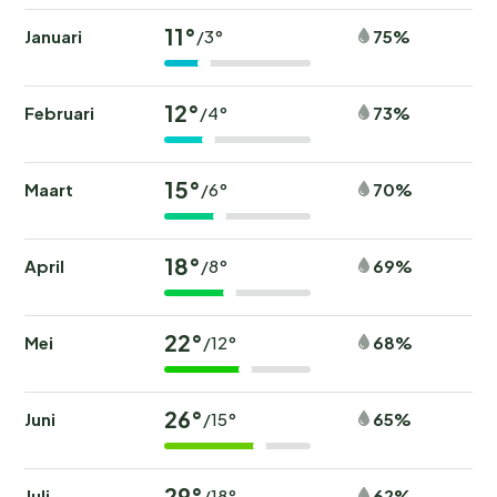
11°
Januari
75%
/3°
12°
Februari
73%
/4°
15°
Maart
70%
/6°
18°
April
69%
/8°
22°
Mei
68%
/12°
26°
Juni
65%
/15°
29°
Juli
62%
/18°