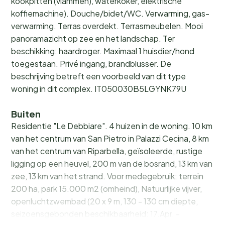
kookpitten (vlammen), waterkoker, elektrische
koffiemachine). Douche/bidet/WC. Verwarming, gas-
verwarming. Terras overdekt. Terrasmeubelen. Mooi
panoramazicht op zee en het landschap. Ter
beschikking: haardroger. Maximaal 1 huisdier/hond
toegestaan. Privé ingang, brandblusser. De
beschrijving betreft een voorbeeld van dit type
woning in dit complex. IT050030B5LGYNK79U
Buiten
Residentie "Le Debbiare". 4 huizen in de woning. 10 km
van het centrum van San Pietro in Palazzi Cecina, 8 km
van het centrum van Riparbella, geïsoleerde, rustige
ligging op een heuvel, 200 m van de bosrand, 13 km van
zee, 13 km van het strand. Voor medegebruik: terrein
200 ha, park 15.000 m2 (omheind), Natuurlijke vijver,
openluchtzwembad (20 x 9 m, 130 - 130 cm diepte,
seizoensgebonden beschikbaarheid: 17.Apr. -