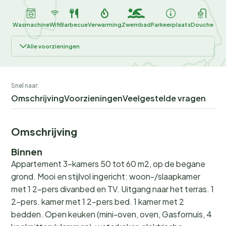
Wasmachine
Wifi
Barbecue
Verwarming
Zwembad
Parkeerplaats
Douche
Alle voorzieningen
Snel naar:
Omschrijving
Voorzieningen
Veelgestelde vragen
Omschrijving
Binnen
Appartement 3-kamers 50 tot 60 m2, op de begane
grond. Mooi en stijlvol ingericht: woon-/slaapkamer
met 1 2-pers divanbed en TV. Uitgang naar het terras. 1
2-pers. kamer met 1 2-pers bed. 1 kamer met 2
bedden. Open keuken (mini-oven, oven, Gasfornuis, 4