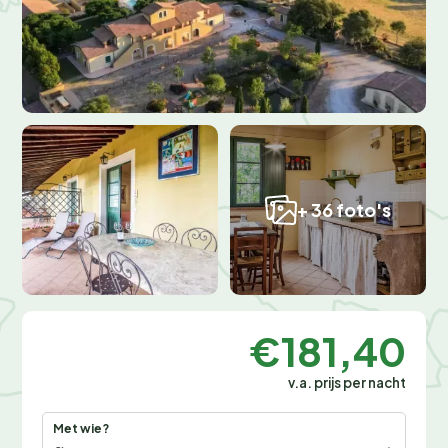
+ 36 foto's
€181,40
v.a. prijs per nacht
Met wie?