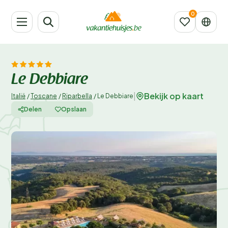
Le Debbiare
Bekijk op kaart
|
Italië
/
Toscane
/
Riparbella
/
Le Debbiare
Delen
Opslaan