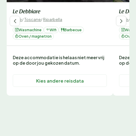
Le Debbiare
Le Deb
Italië
/
Toscane
/
Riparbella
Italië
/
To
Wasmachine
Wifi
Barbecue
Wasm
Oven / magnetron
Oven 
Deze accommodatie is helaas niet meer vrij
Deze ac
op de door jou gekozen datum.
op de d
Kies andere reisdata