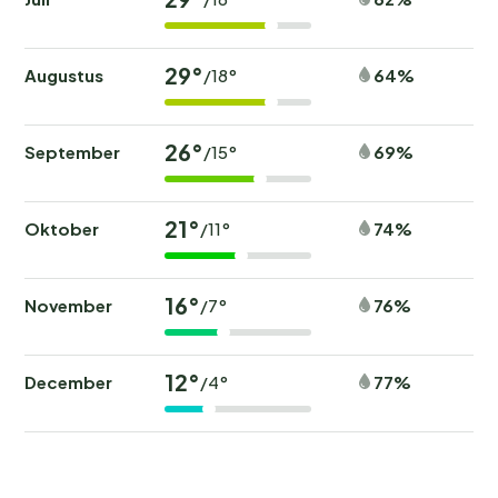
29°
Augustus
64%
/18°
26°
September
69%
/15°
21°
Oktober
74%
/11°
16°
November
76%
/7°
12°
December
77%
/4°